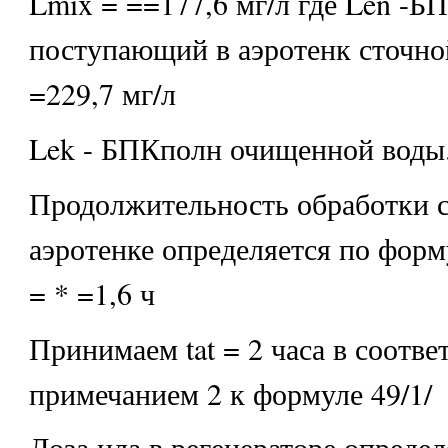
Lmix = ==177,6 мг/л где Len -Б
поступающий в аэротенк сточно
=229,7 мг/л
Lek - БПКполн очищенной воды.
Продолжительность обработки с
аэротенке определяется по форму
= * =1,6 ч
Принимаем tat = 2 часа в соотве
примечанием 2 к формуле 49/1/
Доза ила в регенераторе определ