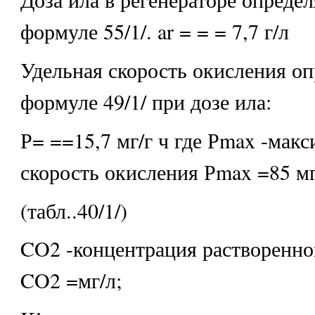
формуле 55/1/. ar = = = 7,7 г/л
Удельная скорость окисления оп
формуле 49/1/ при дозе ила:
Р= ==15,7 мг/г ч где Рmax -мак
скорость окисления Рmax =85 мг
(табл..40/1/)
CO2 -концентрация растворенно
CO2 =мг/л;