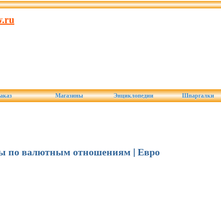
.ru
аказ
Магазины
Энциклопедии
Шпаргалки
аты по валютным отношениям | Евро