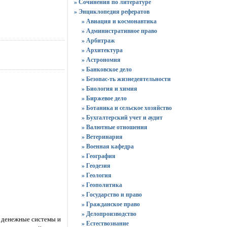
» Сочинения по литературе
» Энциклопедия рефератов
» Авиация и космонавтика
» Административное право
» Арбитраж
» Архитектура
» Астрономия
» Банковское дело
» Безопас-ть жизнедеятельности
» Биология и химия
» Биржевое дело
» Ботаника и сельское хозяйство
» Бухгалтерский учет и аудит
» Валютные отношения
» Ветеринария
» Военная кафедра
» География
» Геодезия
» Геология
» Геополитика
» Государство и право
» Гражданское право
» Делопроизводство
я денежные системы и
» Естествознание