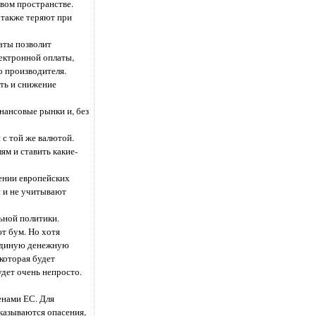
вом пространстве.
 также теряют при
аты позволит
лектронной оплаты,
 производителя.
ть и снижение
нансовые рынки и, без
 с той же валютой.
ям и ставить какие-
жении европейских
 и не учитывают
ьной политики.
т бум. Но хотя
 единую денежную
которая будет
удет очень непросто.
енами ЕС. Для
казываются опасения,