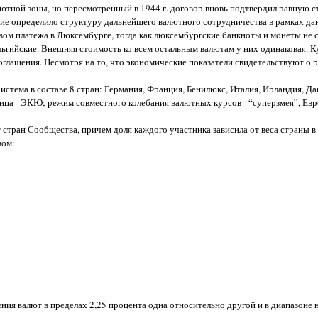
тной зоны, но пересмотренный в 1944 г. договор вновь подтвердил равную с
ение определило структуру дальнейшего валютного сотрудничества в рамках д
вом платежа в Люксембурге, тогда как люксембургские банкноты и монеты не 
ельгийские. Внешняя стоимость ко всем остальным валютам у них одинаковая. К
глашения. Несмотря на то, что экономические показатели свидетельствуют о 
стема в составе 8 стран: Германия, Франция, Бенилюкс, Италия, Ирландия, Да
ица - ЭКЮ; режим совместного колебания валютных курсов - “суперзмея”, Ев
 стран Сообщества, причем доля каждого участника зависила от веса страны в
зом:
я валют в пределах 2,25 процента одна относительно другой и в диапазоне н