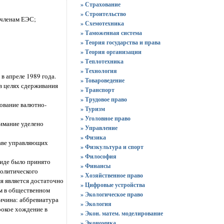
» Страхование
» Строительство
-членам ЕЭС;
» Схемотехника
» Таможенная система
» Теория государства и права
» Теория организации
» Теплотехника
» Технология
в апреле 1989 года.
» Товароведение
в целях сдерживания
» Транспорт
» Трудовое право
ование валютно-
» Туризм
» Уголовное право
имание уделено
» Управление
» Физика
таве управляющих
» Физкультура и спорт
» Философия
риде было принято
» Финансы
политического
» Хозяйственное право
я является достаточно
» Цифровые устройства
им в общественном
» Экологическое право
ичина: аббревиатура
» Экология
рокое хождение в
» Экон. матем. моделирование
» Экономика