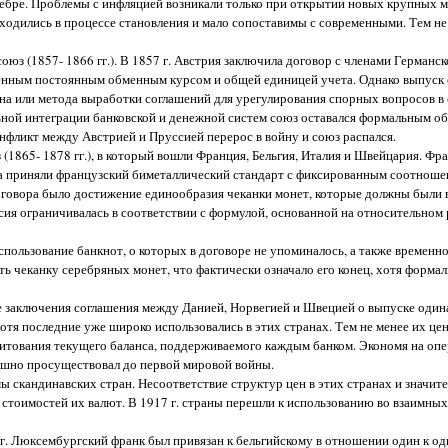
ебре. Проблемы с инфляцией возникали только при открытии новых крупных 
ходились в процессе становления и мало сопоставимы с современными. Тем н
з (1857- 1866 гг.). В 1857 г. Австрия заключила договор с членами Германс
ленным постоянным обменным курсом и общей единицей учета. Однако выпуск 
а или метода выработки соглашений для урегулирования спорных вопросов в с
льной интеграции банковской и денежной систем союз оставался формальным о
нфликт между Австрией и Пруссией перерос в войну и союз распался.
1865- 1878 гг.), в который вошли Франция, Бельгия, Италия и Швейцария. Фра
а приняли французский биметаллический стандарт с фиксированным соотнош
договора было достижение единообразия чеканки монет, которые должны были
ия ограничивалась в соответствии с формулой, основанной на относительном 
пользование банкнот, о которых в договоре не упоминалось, а также временн
ть чеканку серебряных монет, что фактически означало его конец, хотя форма
те заключения соглашения между Данией, Норвегией и Швецией о выпуске один
тя последние уже широко использовались в этих странах. Тем не менее их це
дитования текущего баланса, поддерживаемого каждым банком. Экономя на опе
шно просуществовал до первой мировой войны.
 скандинавских стран. Несоответствие структур цен в этих странах и значит
стоимостей их валют. В 1917 г. страны перешли к использованию во взаимны
г. Люксембургский франк был привязан к бельгийскому в отношении один к од