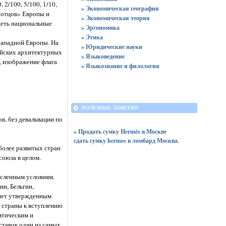
 2/100, 5/100, 1/10,
» Экономическая география
 «отцов» Европы и
» Экономическая теория
деть национальные
» Эргономика
» Этика
Западной Европы. На
» Юридические науки
ейских архитектурных
» Языковедение
, изображение флага
» Языкознание и филология
ПОЛЕЗНЫЕ ЗАМЕТКИ
, без девальвации по
Продать сумку Hermès в Москве
сдать сумку hermes в ломбард Москва.
более развитых стран
союза в целом.
исленным условиям.
ии, Бельгии,
ряет утвержденным
 страны к вступлению
итическим и
ставок один из самых