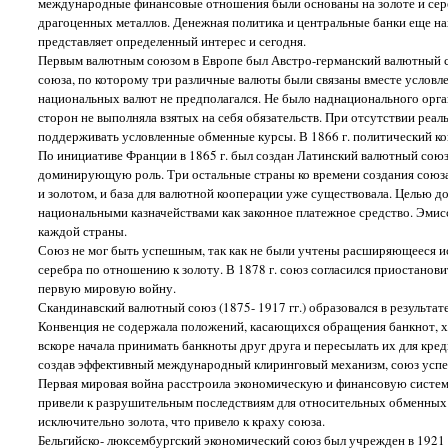
международные финансовые отношения были основаны на золоте и сер
драгоценных металлов. Денежная политика и центральные банки еще на
представляет определенный интерес и сегодня.
Первым валютным союзом в Европе был Австро-германский валютный сою
союза, по которому три различные валюты были связаны вместе услов
национальных валют не предполагался. Не было наднационального орган
сторон не выполняла взятых на себя обязательств. При отсутствии реа
поддерживать условленные обменные курсы. В 1866 г. политический ко
По инициативе Франции в 1865 г. был создан Латинский валютный союз (
доминирующую роль. Три остальные страны ко времени создания союз
и золотом, и база для валютной кооперации уже существовала. Целью 
национальными казначействами как законное платежное средство. Эмисс
каждой страны.
Союз не мог быть успешным, так как не были учтены расширяющееся ис
серебра по отношению к золоту. В 1878 г. союз согласился приостанови
первую мировую войну.
Скандинавский валютный союз (1875- 1917 гг.) образовался в результа
Конвенция не содержала положений, касающихся обращения банкнот, хо
вскоре начала принимать банкноты друг друга и пересылать их для кре
создав эффективный международный клиринговый механизм, союз успе
Первая мировая война расстроила экономическую и финансовую системы
привели к разрушительным последствиям для относительных обменных 
исключительно золота, что привело к краху союза.
Бельгийско- люксембургский экономический союз был учрежден в 1921 