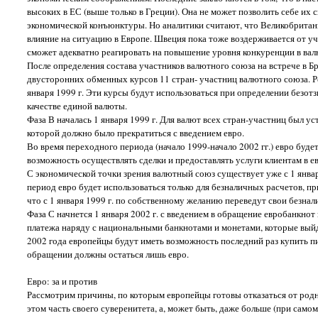
высоких в ЕС (выше только в Греции). Она не может позволить себе их 
экономической конъюнктуры. Но аналитики считают, что Великобритания
влияние на ситуацию в Европе. Швеция пока тоже воздерживается от уч
сможет адекватно реагировать на повышение уровня конкуренции в вал
После определения состава участников валютного союза на встрече в Б
двусторонних обменных курсов 11 стран- участниц валютного союза. Р
января 1999 г. Эти курсы будут использоваться при определении безот
качестве единой валюты.
Фаза В началась 1 января 1999 г. Для валют всех стран-участниц был 
которой должно было прекратиться с введением евро.
Во время переходного периода (начало 1999-начало 2002 гг.) евро буд
возможность осуществлять сделки и предоставлять услуги клиентам в евр
С экономической точки зрения валютный союз существует уже с 1 января
период евро будет использоваться только для безналичных расчетов, пр
что с 1 января 1999 г. по собственному желанию переведут свои безнал
Фаза С начнется 1 января 2002 г. с введением в обращение евробанкнот
платежа наряду с национальными банкнотами и монетами, которые выйду
2002 года европейцы будут иметь возможность последний раз купить пив
обращении должны остаться лишь евро.
Евро: за и против
Рассмотрим причины, по которым европейцы готовы отказаться от родн
этом часть своего суверенитета, а, может быть, даже больше (при сам