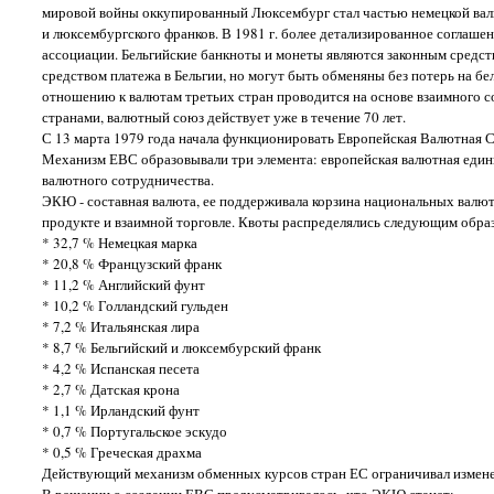
мировой войны оккупированный Люксембург стал частью немецкой валю
и люксембургского франков. В 1981 г. более детализированное соглаш
ассоциации. Бельгийские банкноты и монеты являются законным средст
средством платежа в Бельгии, но могут быть обменяны без потерь на б
отношению к валютам третьих стран проводится на основе взаимного со
странами, валютный союз действует уже в течение 70 лет.
С 13 марта 1979 года начала функционировать Европейская Валютная Си
Механизм ЕВС образовывали три элемента: европейская валютная един
валютного сотрудничества.
ЭКЮ - составная валюта, ее поддерживала корзина национальных валют
продукте и взаимной торговле. Квоты распределялись следующим обра
* 32,7 % Немецкая марка
* 20,8 % Французский франк
* 11,2 % Английский фунт
* 10,2 % Голландский гульден
* 7,2 % Итальянская лира
* 8,7 % Бельгийский и люксембурский франк
* 4,2 % Испанская песета
* 2,7 % Датская крона
* 1,1 % Ирландский фунт
* 0,7 % Португальское эскудо
* 0,5 % Греческая драхма
Действующий механизм обменных курсов стран ЕС ограничивал изменени