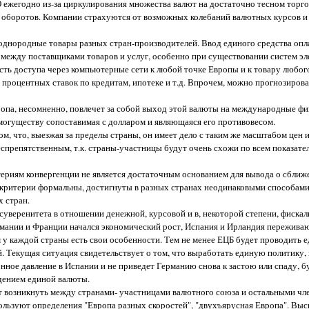
 ежегодно из-за циркулирования множества валют на достаточно тесном торго
 оборотов. Компании страхуются от возможных колебаний валютных курсов и
 однородные товары разных стран-производителей. Ввод единого средства опл
ю между поставщиками товаров и услуг, особенно при существовании систем э
ь доступа через компьютерные сети к любой точке Европы и к товару любого
роцентных ставок по кредитам, ипотеке и т.д. Впрочем, можно прогнозирова
ропа, несомненно, повлечет за собой выход этой валюты на международные фи
о могуществу сопоставимая с долларом и являющаяся его противовесом.
м, что, выезжая за пределы страны, он имеет дело с таким же масштабом цен и
спрепятственным, т.к. страны-участницы будут очень схожи по всем показател
итериям конвергенции не является достаточным основанием для вывода о сбли
 критерии формальны, достигнуты в разных странах неодинаковыми способами
 стран.
 суверенитета в отношении денежной, курсовой и в, некоторой степени, фискал
рмании и Франции начался экономический рост, Испания и Ирландия переживаю
м у каждой страны есть свои особенности. Тем не менее ЕЦБ будет проводить
ей. Текущая ситуация свидетельствует о том, что выработать единую политику, 
нное давление в Испании и не приведет Германию снова к застою или спаду, б
едением единой валюты.
т возникнуть между странами- участницами валютного союза и остальными чл
льзуют определения "Европа разных скоростей", "двухъярусная Европа". Выс