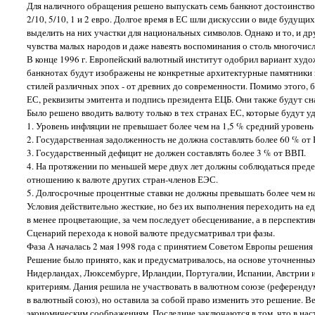
Для наличного обращения решено выпускать семь банкнот достоинством в 5
2/10, 5/10, 1 и 2 евро. Долгое время в ЕС шли дискуссии о виде буду
выделить на них участки для национальных символов. Однако и то, и д
чувства малых народов и даже навеять воспоминания о столь многочис
В конце 1996 г. Европейский валютный институт одобрил вариант худо
банкнотах будут изображены не конкретные архитектурные памятники и
стилей различных эпох - от древних до современности. Помимо этого, 
ЕС, реквизиты эмитента и подпись президента ЕЦБ. Они также будут 
Было решено вводить валюту только в тех странах ЕС, которые будут 
1. Уровень инфляции не превышает более чем на 1,5 % средний уровень
2. Государственная задолженность не должна составлять более 60 % от
3. Государственный дефицит не должен составлять более 3 % от ВВП.
4. На протяжении по меньшей мере двух лет должны соблюдаться преде
отношению к валюте других стран-членов ЕЭС.
5. Долгосрочные процентные ставки не должны превышать более чем на 
Условия действительно жесткие, но без их выполнения переходить на е
в менее процветающие, за чем последует обесценивание, а в перспективе
Сценарий перехода к новой валюте предусматривал три фазы.
Фаза А началась 2 мая 1998 года с принятием Советом Европы решени
Решение было принято, как и предусматривалось, на основе уточненных 
Нидерландах, Люксембурге, Ирландии, Португалии, Испании, Австрии 
критериям. Дания решила не участвовать в валютном союзе (референду
в валютный союз), но оставила за собой право изменить это решение. 
экономическим соображениям. Последние заключаются в том, что в нас