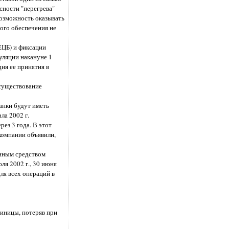
сности "перегрева"
возможность оказывать
ного обеспечения не
ЕЦБ) и фиксации
уляции накануне 1
ня ее принятия в
 существование
анки будут иметь
ла 2002 г.
ез 3 года. В этот
 компании объявили,
онным средством
ля 2002 г., 30 июня
ля всех операций в
диницы, потеряв при