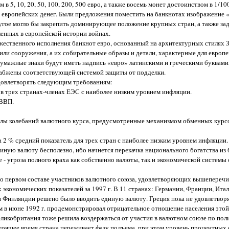
, 10, 20, 50, 100, 200, 500 евро, а также восемь монет достоинством в 1/100,
щих европейских денег. Были предложения поместить на банкнотах изображение
ругое могло бы закрепить доминирующее положение крупных стран, а также за
ленных в европейской истории войнах.
жественного исполнения банкнот евро, основанный на архитектурных стилях 
ли сооружения, а их собирательные образы и детали, характерные для европ
бумажные знаки будут иметь надпись «евро» латинскими и греческими буквами
снабжены соответствующей системой защиты от подделки.
удовлетворять следующим требованиям:
 в трех странах-членах ЕЭС с наиболее низким уровнем инфляции.
 ВВП.
лы колебаний валютного курса, предусмотренные механизмом обменных курсов
2 % средний показатель для трех стран с наиболее низким уровнем инфляции.
диную валюту бесполезно, ибо начнется перекачка национального богатства из 
 - угроза полного краха как собственно валюты, так и экономической системы 
я о первом составе участников валютного союза, удовлетворяющих вышепереч
экономических показателей за 1997 г. В 11 странах: Германии, Франции, Итал
и Финляндии решено было вводить единую валюту. Греция пока не удовлетво
м в июне 1992 г. продемонстрировал отрицательное отношение населения этой
Великобритания тоже решила воздержаться от участия в валютном союзе по пол
тоящее время страна переживает фазу подъема, при этом уровень процентных 