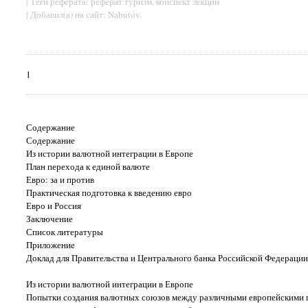
| Теги реферата: реферат туризм, конспект лекций
| Добавил(а) на сайт: Nabutov.
1
Содержание
Содержание
Из истории валютной интеграции в Европе
План перехода к единой валюте
Евро: за и против
Практическая подготовка к введению евро
Евро и Россия
Заключение
Список литературы
Приложениe
Доклад для Правительства и Центрального банка Российской Федерации
Из истории валютной интеграции в Европе
Попытки создания валютных союзов между различными европейскими го