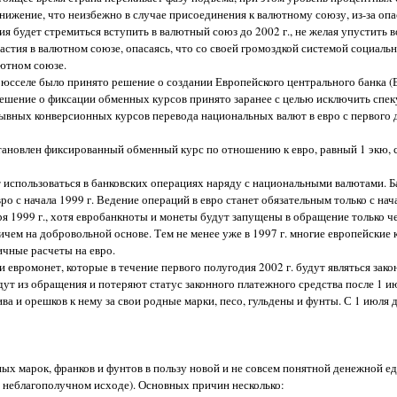
снижение, что неизбежно в случае присоединения к валютному союзу, из-за опа
 будет стремиться вступить в валютный союз до 2002 г., не желая упустить 
астия в валютном союзе, опасаясь, что со своей громоздкой системой социаль
ютном союзе.
рюсселе было принято решение о создании Европейского центрального банка (
ешение о фиксации обменных курсов принято заранее с целью исключить спек
зывных конверсионных курсов перевода национальных валют в евро с первого д
установлен фиксированный обменный курс по отношению к евро, равный 1 экю,
ет использоваться в банковских операциях наряду с национальными валютами. Б
о с начала 1999 г. Ведение операций в евро станет обязательным только с нача
 1999 г., хотя евробанкноты и монеты будут запущены в обращение только чер
ичем на добровольной основе. Тем не менее уже в 1997 г. многие европейские
ичные расчеты на евро.
 и евромонет, которые в течение первого полугодия 2002 г. будут являться зак
т из обращения и потеряют статус законного платежного средства после 1 ию
а и орешков к нему за свои родные марки, песо, гульдены и фунты. С 1 июля д
ых марок, франков и фунтов в пользу новой и не совсем понятной денежной е
ом неблагополучном исходе). Основных причин несколько: