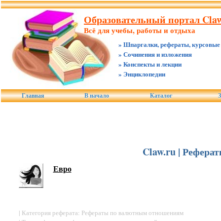
Образовательный портал Claw
Всё для учебы, работы и отдыха
» Шпаргалки, рефераты, курсовые
» Сочинения и изложения
» Конспекты и лекции
» Энциклопедии
Главная
В начало
Каталог
З
Claw.ru | Рефер
Евро
| Категория реферата: Рефераты по валютным отношениям