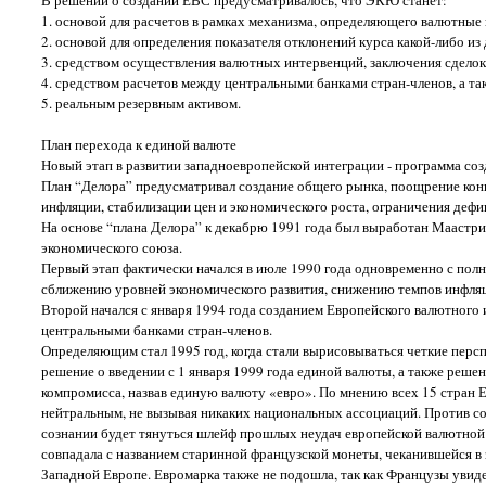
В решении о создании ЕВС предусматривалось, что ЭКЮ станет:
1. основой для расчетов в рамках механизма, определяющего валютные
2. основой для определения показателя отклонений курса какой-либо и
3. средством осуществления валютных интервенций, заключения сделок
4. средством расчетов между центральными банками стран-членов, а 
5. реальным резервным активом.
План перехода к единой валюте
Новый этап в развитии западноевропейской интеграции - программа соз
План “Делора” предусматривал создание общего рынка, поощрение кон
инфляции, стабилизации цен и экономического роста, ограничения деф
На основе “плана Делора” к декабрю 1991 года был выработан Маастр
экономического союза.
Первый этап фактически начался в июле 1990 года одновременно с пол
сближению уровней экономического развития, снижению темпов инфля
Второй начался с января 1994 года созданием Европейского валютного
центральными банками стран-членов.
Определяющим стал 1995 год, когда стали вырисовываться четкие перс
решение о введении с 1 января 1999 года единой валюты, а также решен
компромисса, назвав единую валюту «евро». По мнению всех 15 стран Е
нейтральным, не вызывая никаких национальных ассоциаций. Против со
сознании будет тянуться шлейф прошлых неудач европейской валютной 
совпадала с названием старинной французской монеты, чеканившейся в 
Западной Европе. Евромарка также не подошла, так как Французы увиде