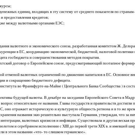
 курсы;
з денежных единиц, входящих в эту систему от среднего показателя по странам
 и предоставления кредитов;
также между валютными органами ЕЭС;
дания валютного и экономического союза, разработанная комитетом Ж. Делора 
куренции в ЕС, координацию экономической, бюджетной, налоговой политики 
ицита госбюджета и совершенствования методов покрытия.
ихтский договор о Европейском союзе, предусматривающий поэтапное формир
ной отменой валютных ограничений по движению капиталов в ЕС. Основное вн
ции и сокращению бюджетного дефицита.
 института во Франкфурте-на-Майне ( Центрального Банка Сообщества ) в сос
пективы будущей валюты. В декабре на заседании Европейского Совета в Мад
 вопрос относительно ее названия. Главы государств и правительств достигли 
С, оно отражает историческую и культурную общность региона и в то же врем
хранения названия экю решительно выступала Германия, утверждая, что за н
интеграции, валютных кризисов и инфляции. Существовала и другая веская пр
золотом и серебряном исполнении с XIII до первой трети XIX в. и имевшей ши
ли в этом названии «что- то слишком германское».