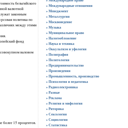
» Международное право
тоимость бельгийского
» Международные отношения
анной валютной
» Менеджмент
служат законным
» Металлургия
урсовая политика по
» Москвоведение
различиях между этими
» Музыка
» Муниципальное право
ния.
» Налогообложение
ропейский фонд
» Наука и техника
» Оккультизм и уфология
 совокупном валовом
» Полиграфия
» Политология
» Предпринимательство
» Произведения
» Промышленность, производство
» Психология и педагогика
» Радиоэлектроника
» Разные
» Реклама
» Религия и мифология
» Риторика
» Сексология
» Социология
е более 15 процентов.
» Статистика