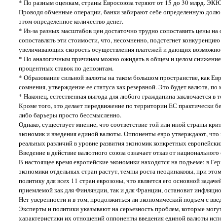
* По разным оценкам, страны Евросоюза теряют от 15 до 30 млрд. ЭКЮ
Проводя обменные операции, банки забирают себе определенную долю
этом определенное количество денег.
* Из-за разных масштабов цен достаточно трудно сопоставить цены на
сопоставлять эти стоимости, что, несомненно, подстегнет конкуренци
увеличивающих скорость осуществления платежей и дающих возможност
* По аналогичным причинам можно ожидать в общем и целом снижение п
процентных ставок по депозитам.
* Образование сильной валюты на таком большом пространстве, как Ев
сомнения, утверждение ее статуса как резервной. Это будет валюта, п
* Наконец, естественная выгода для любого гражданина заключается в то
Кроме того, это делает передвижение по территории ЕС практически бе
либо барьеры просто бессмысленно.
Однако, существует мнение, что соответствие той или иной страны кр
экономик и введения единой валюты. Оппоненты евро утверждают, что
реальных различий в уровне развития экономик конкретных европейских
Введение в действие валютного союза означает отказ от национального
В настоящее время европейские экономики находятся на подъеме: в Ге
экономики отдельных стран растут, темпы роста неодинаковы, при это
политику для всех 11 стран еврозоны, что является его основной задач
приемлемой как для Финляндии, так и для Франции, остановит инфляцио
Нет уверенности и в том, продолжиться ли экономический подъем с вв
Эксперты и политики указывают на серьезность проблем, которые могу
характеристики их отношений оппоненты введения единой валюты испо