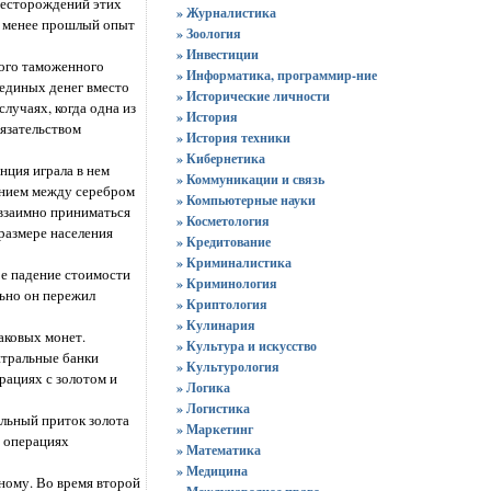
месторождений этих
» Журналистика
е менее прошлый опыт
» Зоология
» Инвестиции
кого таможенного
» Информатика, программир-ние
единых денег вместо
» Исторические личности
лучаях, когда одна из
» История
бязательством
» История техники
» Кибернетика
нция играла в нем
» Коммуникации и связь
ением между серебром
» Компьютерные науки
 взаимно приниматься
» Косметология
размере населения
» Кредитование
» Криминалистика
ое падение стоимости
» Криминология
льно он пережил
» Криптология
» Кулинария
аковых монет.
» Культура и искусство
нтральные банки
» Культурология
рациях с золотом и
» Логика
» Логистика
ельный приток золота
» Маркетинг
х операциях
» Математика
» Медицина
ному. Во время второй