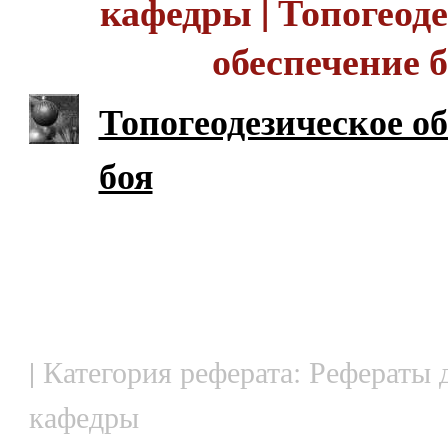
кафедры | Топогеод
обеспечение 
Топогеодезическое о
боя
| Категория реферата: Рефераты 
кафедры