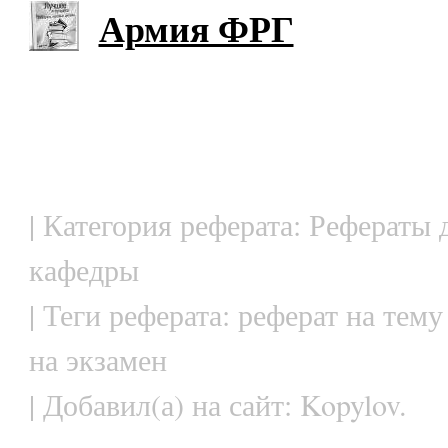
Армия ФРГ
| Категория реферата: Рефераты 
кафедры
| Теги реферата: реферат на тем
на экзамен
| Добавил(а) на сайт: Kopylov.