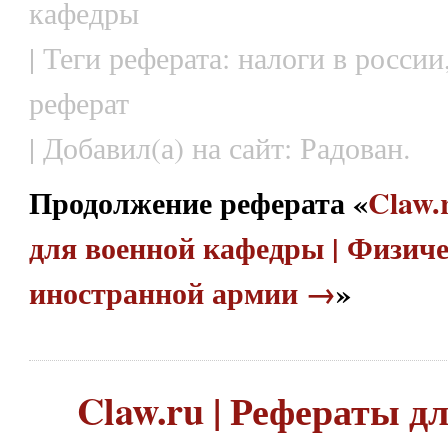
кафедры
| Теги реферата: налоги в росси
реферат
| Добавил(а) на сайт: Радован.
Продолжение реферата «
Claw.
для военной кафедры | Физиче
иностранной армии →
»
Claw.ru | Рефераты д