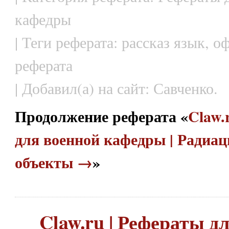
кафедры
| Теги реферата: рассказ язык, 
реферата
| Добавил(а) на сайт: Савченко.
Продолжение реферата «
Claw.
для военной кафедры | Радиа
объекты →
»
Claw.ru | Рефераты д