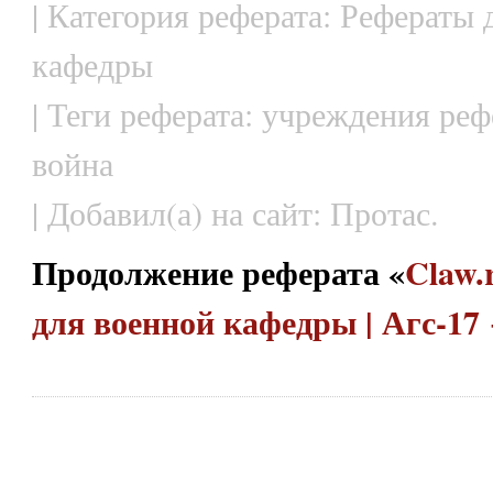
| Категория реферата: Рефераты 
кафедры
| Теги реферата: учреждения реф
война
| Добавил(а) на сайт: Протас.
Продолжение реферата «
Claw.
для военной кафедры | Агс-17