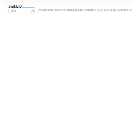
Разрешается частичное копирование контента в виде анонса при условии р