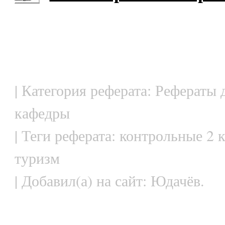
| Категория реферата: Рефераты 
кафедры
| Теги реферата: контрольные 2 
туризм
| Добавил(а) на сайт: Юдачёв.