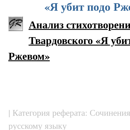
«Я убит подо Рж
Анализ стихотворени
Твардовского «Я уби
Ржевом»
| Категория реферата: Сочинения
русскому языку