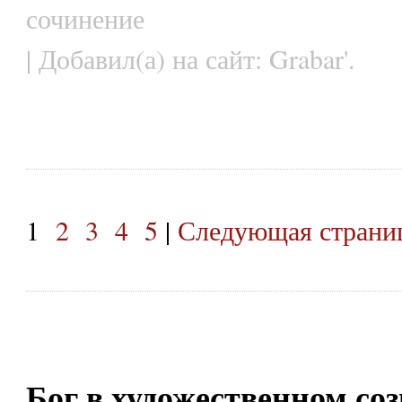
сочинение
| Добавил(а) на сайт: Grabar'.
1
2
3
4
5
|
Следующая страниц
Бог в художественном со