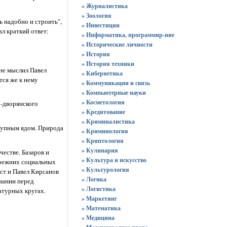
» Журналистика
» Зоология
ь надобно и строить",
» Инвестиции
ал краткий ответ:
» Информатика, программир-ние
» Исторические личности
» История
» История техники
не мыслил Павел
» Кибернетика
тся же к нему
» Коммуникации и связь
» Компьютерные науки
» Косметология
о-дворянского
» Кредитование
» Криминалистика
трупным ядом. Природа
» Криминология
» Криптология
» Кулинария
честве. Базаров и
» Культура и искусство
 прежних социальных
» Культурология
ст и Павел Кирсанов
» Логика
вании перед
» Логистика
атурных кругах.
» Маркетинг
» Математика
» Медицина