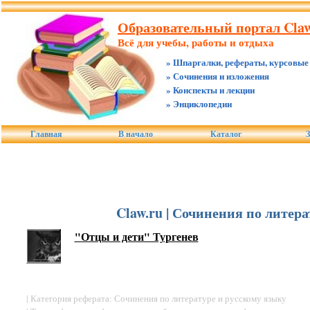
Образовательный портал Claw
Всё для учебы, работы и отдыха
» Шпаргалки, рефераты, курсовые
» Сочинения и изложения
» Конспекты и лекции
» Энциклопедии
Главная
В начало
Каталог
З
Claw.ru | Сочинения по литер
"Отцы и дети" Тургенев
| Категория реферата: Сочинения по литературе и русскому языку