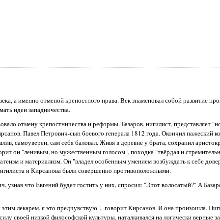
ека, а именно отменой крепостного права. Век знаменовал собой развитие п
мать идеи западничества.
вало отмену крепостничества и реформы. Базаров, нигилист, представляет "н
рсанов. Павел Петрович-сын боевого генерала 1812 года. Окончил пажеский к
лив, самоуверен, сам себя баловал. Живя в деревне у брата, сохранил аристок
оворит он "ленивым, но мужественным голосом", походка "твёрдая и стремительн
атеизм и материализм. Он "владел особенным умением возбуждать к себе дове
ы нигилиста и Кирсанова были совершенно противоположными.
ч, узнав что Евгений будет гостить у них, спросил: "Этот волосатый?" А База
 этим лекарем, я это предчувствую", -говорит Кирсанов. И она произошла. Ни
 силу своей низкой философской культуры, наталкивался на логически верные з