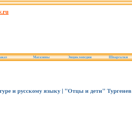
.ru
аказ
Магазины
Энциклопедии
Шпаргалки
атуре и русскому языку | "Отцы и дети" Тургенев