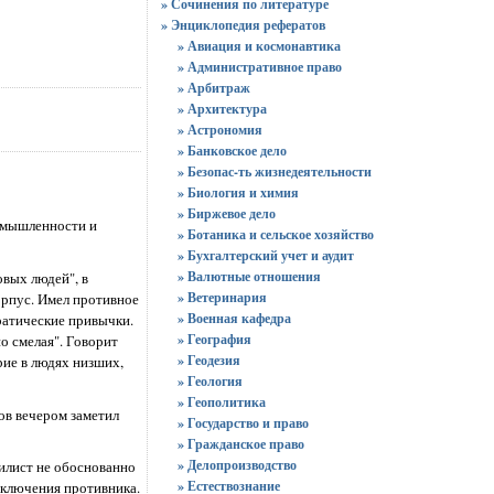
» Сочинения по литературе
» Энциклопедия рефератов
» Авиация и космонавтика
» Административное право
» Арбитраж
» Архитектура
» Астрономия
» Банковское дело
» Безопас-ть жизнедеятельности
» Биология и химия
» Биржевое дело
ромышленности и
» Ботаника и сельское хозяйство
» Бухгалтерский учет и аудит
» Валютные отношения
овых людей", в
» Ветеринария
орпус. Имел противное
» Военная кафедра
ратические привычки.
» География
о смелая". Говорит
» Геодезия
рие в людях низших,
» Геология
» Геополитика
ров вечером заметил
» Государство и право
» Гражданское право
» Делопроизводство
гилист не обоснованно
» Естествознание
аключения противника.