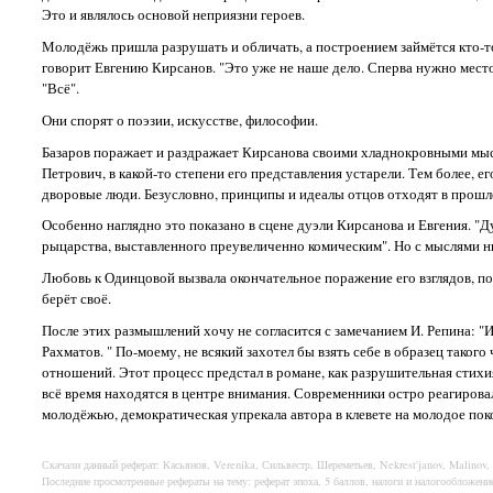
Это и являлось основой неприязни героев.
Молодёжь пришла разрушать и обличать, а построением займётся кто-то 
говорит Евгению Кирсанов. "Это уже не наше дело. Сперва нужно место 
"Всё".
Они спорят о поэзии, искусстве, философии.
Базаров поражает и раздражает Кирсанова своими хладнокровными мысл
Петрович, в какой-то степени его представления устарели. Тем более, е
дворовые люди. Безусловно, принципы и идеалы отцов отходят в прошл
Особенно наглядно это показано в сцене дуэли Кирсанова и Евгения. "Ду
рыцарства, выставленного преувеличенно комическим". Но с мыслями ни
Любовь к Одинцовой вызвала окончательное поражение его взглядов, по
берёт своё.
После этих размышлений хочу не согласится с замечанием И. Репина: "Из
Рахматов. " По-моему, не всякий захотел бы взять себе в образец тако
отношений. Этот процесс предстал в романе, как разрушительная стихи
всё время находятся в центре внимания. Современники остро реагирова
молодёжью, демократическая упрекала автора в клевете на молодое пок
Скачали данный реферат: Касьянов, Verenika, Сильвестр, Шереметьев, Nekrest'janov, Malinov,
Последние просмотренные рефераты на тему: реферат эпоха, 5 баллов, налоги и налогообложение