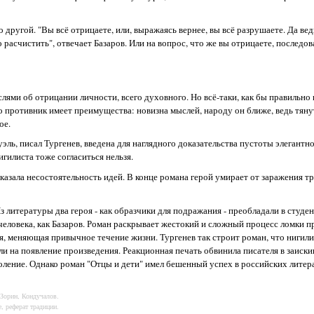
другой. "Вы всё отрицаете, или, выражаясь вернее, вы всё разрушаете. Да вед
расчистить", отвечает Базаров. Или на вопрос, что же вы отрицаете, последов
ями об отрицании личности, всего духовного. Но всё-таки, как бы правильно 
го противник имеет преимущества: новизна мыслей, народу он ближе, ведь тяну
ое.
эль, писал Тургенев, введена для наглядного доказательства пустоты элегантн
гилиста тоже согласиться нельзя.
казала несостоятельность идей. В конце романа герой умирает от заражения 
 литературы два героя - как образчики для подражания - преобладали в студен
го человека, как Базаров. Роман раскрывает жестокий и сложный процесс ломки
я, меняющая привычное течение жизни. Тургенев так строит роман, что нигили
ли на появление произведения. Реакционная печать обвинила писателя в заиски
оление. Однако роман "Отцы и дети" имел бешенный успех в российских литер
 Зорин, Кондучалов.
, реферат традиции.