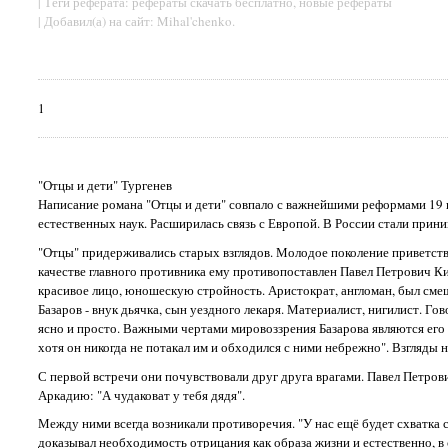
| Теги реферата: рефераты скачать бесплатно, новые рефераты
| Добавил(а) на сайт: Mihal'chenko.
1
"Отцы и дети" Тургенев
Написание романа "Отцы и дети" совпало с важнейшими реформами 19 в
естественных наук. Расширилась связь с Европой. В России стали прини
"Отцы" придерживались старых взглядов. Молодое поколение приветство
качестве главного противника ему противопоставлен Павел Петрович Ки
красивое лицо, юношескую стройность. Аристократ, англоман, был смеш
Базаров - внук дьячка, сын уездного лекаря. Материалист, нигилист. Г
ясно и просто. Важными чертами мировоззрения Базарова являются его 
хотя он никогда не потакал им и обходился с ними небрежно". Взгляд
С первой встречи они почувствовали друг друга врагами. Павел Петрови
Аркадию: "А чудаковат у тебя дядя".
Между ними всегда возникали противоречия. "У нас ещё будет схватка с
доказывал необходимость отрицания как образа жизни и естественно, в