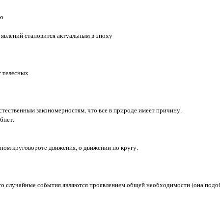
ию
явлений становится актуальным в эпоху
 телесных
тественным закономерностям, что все в природе имеет причину.
бнет.
ном круговороте движения, о движении по кругу.
то случайные события являются проявлением общей необходимости (она подо