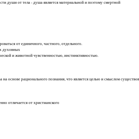
ости души от тела - душа является материальной и поэтому смертной
оваться от единичного, частного, отдельного.
ых духовных
ческой и животной чувственностью, инстинктивностью.
а на основе рационального познания, что является целью и смыслом существо
енно отличается от христианского