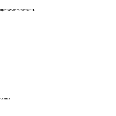
ационального познания.
ессанса