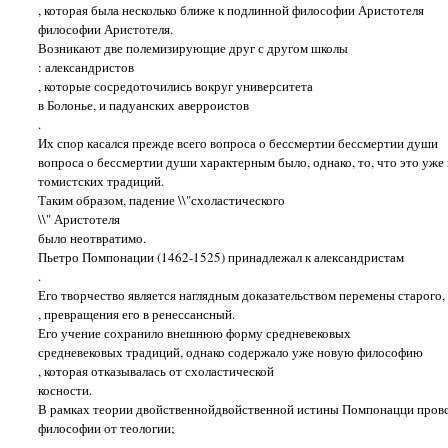
, которая была несколько ближе к подлинной философии Аристотеля
философии Аристотеля.
Возникают две полемизирующие друг с другом школы
: александристов
, которые сосредоточились вокруг университета
в Болонье, и падуанских аверроистов
.
Их спор касался прежде всего вопроса о бессмертии бессмертии души
вопроса о бессмертии души характерным было, однако, то, что это уже
томистских традиций.
Таким образом, падение \\"схоластического
\\" Аристотеля
было неотвратимо.
Пьетро Помпонации (1462-1525) принадлежал к александристам
.
Его творчество является наглядным доказательством перемены старого,
, превращения его в ренессансный.
Его учение сохранило внешнюю форму средневековых
средневековых традиций, однако содержало уже новую философию
, которая отказывалась от схоластической
косности.
В рамках теории двойственнойдвойственной истины Помпонацци прово
философии от теологии;