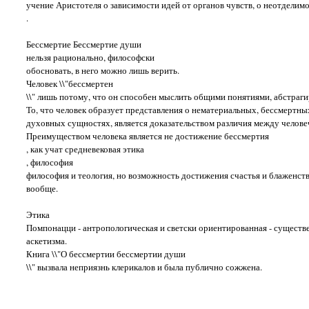
учение Аристотеля о зависимости идей от органов чувств, о неотделим
.
Бессмертие Бессмертие души
нельзя рационально, философски
обосновать, в него можно лишь верить.
Человек \\"бессмертен
\\" лишь потому, что он способен мыслить общими понятиями, абстрагир
То, что человек образует представления о нематериальных, бессмертн
духовных сущностях, является доказательством различия между челове
Преимуществом человека является не достижение бессмертия
, как учат средневековая этика
, философия
философия и теология, но возможность достижения счастья и блаженств
вообще.
Этика
Помпонацци - антропологическая и светски ориентированная - существ
аскетизма.
Книга \\"О бессмертии бессмертии души
\\" вызвала неприязнь клерикалов и была публично сожжена.