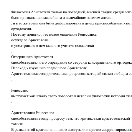
Философия Аристотеля только на последней, высшей стадии средневеко
была признана наиважнейшим и величайшим заветом антики
, и в то же время она была деформирована в целях приспособления к п
ортодоксии.
Поэтому понятно, что новое мышление Ренессанса
осуждало Аристотеля
и усматривало в нем главного учителя схоластики
.
Отвержению Аристотеля
способствовало и его оправдание со стороны консервативного ортодокс
Переход к изучению подлинного Аристотеля
Аристотеля является длительным процессом, который связан с общим
.
Ренессанс
выступает как начало этого поворота в истории философии истории фи
.
Аристотелики Ренессанса
способствовали этому процессу тем, что критиковали аристотелевский
томизм.
В рамках этой критики они часто выступали и против аверроизирован