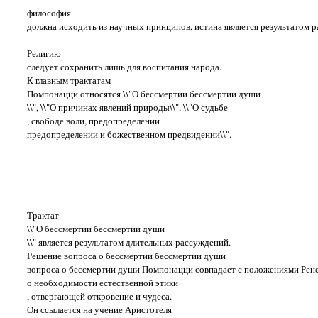
философия
должна исходить из научных принципов, истина является результатом р
Религию
следует сохранить лишь для воспитания народа.
К главным трактатам
Помпонацци относятся \\"О бессмертии бессмертии души
\\", \\"О причинах явлений природы\\", \\"О судьбе
, свободе воли, предопределении
предопределении и божественном предвидении\\".
Трактат
\\"О бессмертии бессмертии души
\\" является результатом длительных рассуждений.
Решение вопроса о бессмертии бессмертии души
вопроса о бессмертии души Помпонацци совпадает с положениями Рен
о необходимости естественной этики
, отвергающей откровение и чудеса.
Он ссылается на учение Аристотеля