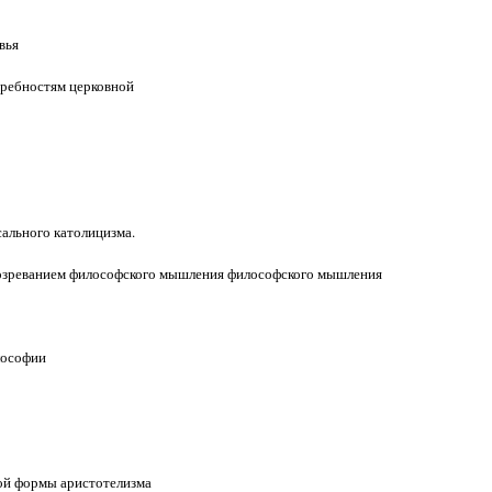
вья
отребностям церковной
ального католицизма.
 созреванием философского мышления философского мышления
лософии
ной формы аристотелизма