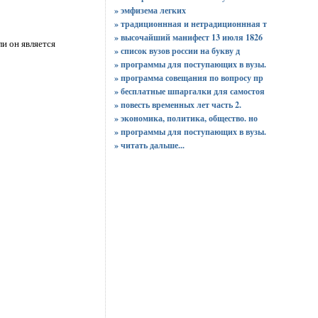
» эмфизема легких
» традиционнная и нетрадиционнная т
» высочайший манифест 13 июля 1826
и он является
» список вузов россии на букву д
» программы для поступающих в вузы.
» программа совещания по вопросу пр
» бесплатные шпаргалки для самостоя
» повесть временных лет часть 2.
» экономика, политика, общество. но
» программы для поступающих в вузы.
»
читать дальше...