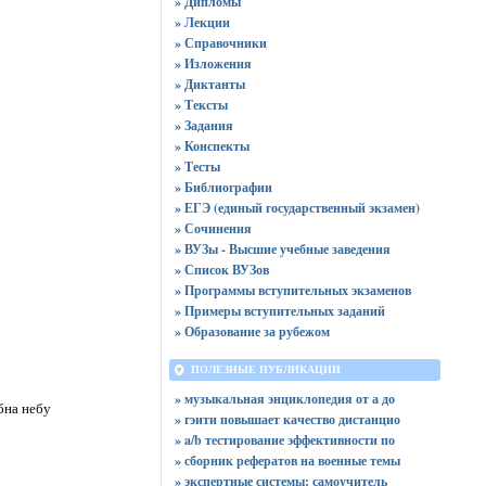
» Дипломы
» Лекции
» Справочники
» Изложения
» Диктанты
» Тексты
» Задания
» Конспекты
» Тесты
» Библиографии
» ЕГЭ (единый государственный экзамен)
» Сочинения
» ВУЗы - Высшие учебные заведения
» Список ВУЗов
» Программы вступительных экзаменов
» Примеры вступительных заданий
» Образование за рубежом
ПОЛЕЗНЫЕ ПУБЛИКАЦИИ
» музыкальная энциклопедия от а до
бна небу
» гэити повышает качество дистанцио
» a/b тестирование эффективности по
» сборник рефератов на военные темы
» экспертные системы: самоучитель