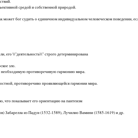
ствий.
ъективной средой и собственной природой.
к может бог судить о единичном индивидуальном человеческом поведении, есл
, его \\"деятельность\\" строго детерминирована
ское зло.
ет необходимую противоречивую гармонию мира.
лостной, противоречиво проявляющейся гармонии мира.
, что показывает его ориентацию на пантеизм
) Забарелла из Падуи (1532-1589), Лучилио Вамини (1585-1619) и др.