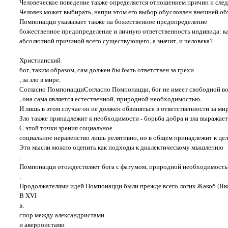
Человеческое поведение также определяется отношением причин и след
Человек может выбирать, напри этом его выбор обусловлен внешней об
Помпонацци указывает также на божественное предопределение
божественное предопределение и личную ответственность индивида: ка
абсолютной причиной всего существующего, а значит, и человека?
Христианский
бог, таким образом, сам должен бы быть ответствен за грехи
, за зло в мире.
Согласно ПомпонацциСогласно Помпонацци, бог не имеет свободной воли
, она сама является естественной, природной необходимостью.
И лишь в этом случае он не должен обвиняться в ответственности за мир
Зло также принадлежит к необходимости - борьба добра и зла выража
С этой точки зрения социальное
социальное неравенство лишь релятивно, но в общем принадлежит к це
Эти мысли можно оценить как подходы к диалектическому мышлению
.
Помпонацци отождествляет бога с фатумом, природной необходимостью
.
Продолжателями идей Помпонацци были прежде всего логик Жакоб (Яков
В XVI
в.
спор между александристами
и аверроистами