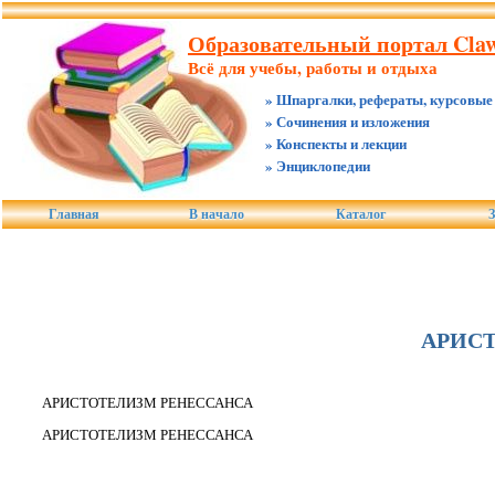
Образовательный портал Claw.
Всё для учебы, работы и отдыха
» Шпаргалки, рефераты, курсовые
» Сочинения и изложения
» Конспекты и лекции
» Энциклопедии
Главная
В начало
Каталог
З
АРИС
АРИСТОТЕЛИЗМ РЕНЕССАНСА
АРИСТОТЕЛИЗМ РЕНЕССАНСА