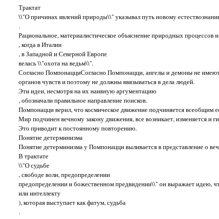
Трактат
\\"О причинах явлений природы\\" указывал путь новому естествознан
.
Рациональное, материалистическое объяснение природных процессов и 
, когда в Италии
, в Западной и Северной Европе
велась \\"охота на ведьм\\".
Согласно ПомпонацциСогласно Помпонацци, ангелы и демоны не имеют
органов чувств и поэтому не должны ввязываться в дела людей.
Эти идеи, несмотря на их наивную аргументацию
, обозначали правильное направление поисков.
Помпонацци верил, что космическое движение подчиняется всеобщим ес
Мир подчинен вечному закону движения, все возникает, изменяется и ги
Это приводит к постоянному повторению.
Понятие детерминизма
Понятие детерминизма у Помпонацци выливается в представление о веч
В трактате
\\"О судьбе
, свободе воли, предопределении
предопределении и божественном предвидении\\" он выражает идею, ч
или интеллекту
), которая выступает как фатум, судьба
.