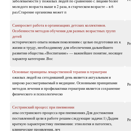
заболеваемости у пожилых людей по сравнению с лицами более
молодого возраста выше в 2 раза, в старческом возрасте – в 6
раз.Старение организма может п
Санпросвет работа в организациях детских коллективов.
Особенности методов обучения для разных возрастных групп
детей
исторического опыта новым поколениям с целью подготовки их к
Р
жизни и труду, необходимому для обеспечения дальнейшего
развития общества.«Воспитание» — важнейшее понятие, носящее
характер категории .Вос
Основные принципы лекарственной терапии в гериатрии
ожилых людей на сегодняшний день является актуальным и
широко рассматриваемый в медицине. Основными принципами
Р
методов лечения и профилактики гериатрии является сохранение
физического и психологическо
Сестринский процесс при пневмонии
апы сестринского процесса при пневмониях.Для достижения
поставленной цели в работе решим следующие задачи:1) Дадим
Р
краткую характеристику пневмонии: этиология и патогенез,
клинические проявления, леч