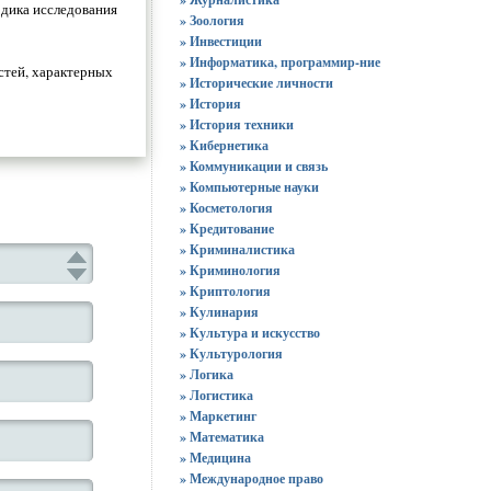
одика исследования
» Зоология
» Инвестиции
» Информатика, программир-ние
стей, характерных
» Исторические личности
» История
» История техники
» Кибернетика
» Коммуникации и связь
» Компьютерные науки
» Косметология
» Кредитование
» Криминалистика
» Криминология
» Криптология
» Кулинария
» Культура и искусство
» Культурология
» Логика
» Логистика
» Маркетинг
» Математика
» Медицина
» Международное право