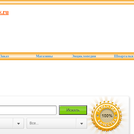
.ru
Заказ
Магазины
Энциклопедии
Шпаргалки
Все...