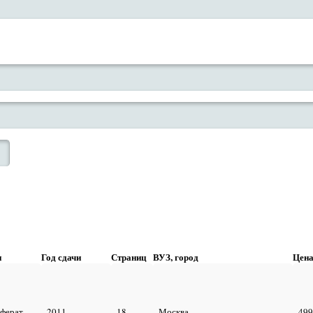
п
Год сдачи
Страниц
ВУЗ, город
Цен
еферат
2011
18
Москва
499