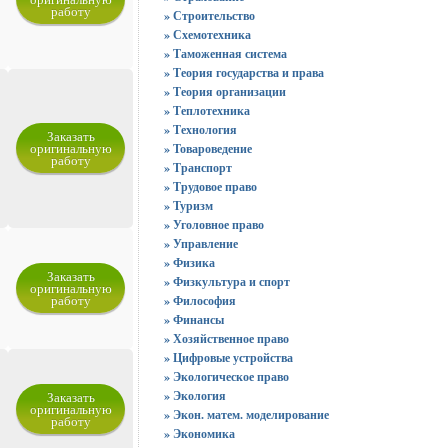
работу
» Строительство
» Схемотехника
» Таможенная система
» Теория государства и права
» Теория организации
» Теплотехника
» Технология
Заказать
оригинальную
» Товароведение
работу
» Транспорт
» Трудовое право
» Туризм
» Уголовное право
» Управление
» Физика
Заказать
» Физкультура и спорт
оригинальную
работу
» Философия
» Финансы
» Хозяйственное право
» Цифровые устройства
» Экологическое право
» Экология
Заказать
оригинальную
» Экон. матем. моделирование
работу
» Экономика