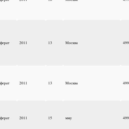
еферат
2011
13
Москва
499
еферат
2011
13
Москва
499
еферат
2011
15
мму
499