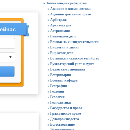
» Энциклопедия рефератов
» Авиация и космонавтика
» Административное право
» Арбитраж
» Архитектура
сейчас
» Астрономия
» Банковское дело
» Безопас-ть жизнедеятельности
» Биология и химия
» Биржевое дело
» Ботаника и сельское хозяйство
» Бухгалтерский учет и аудит
» Валютные отношения
» Ветеринария
» Военная кафедра
» География
» Геодезия
» Геология
» Геополитика
» Государство и право
» Гражданское право
» Делопроизводство
» Естествознание
» Журналистика