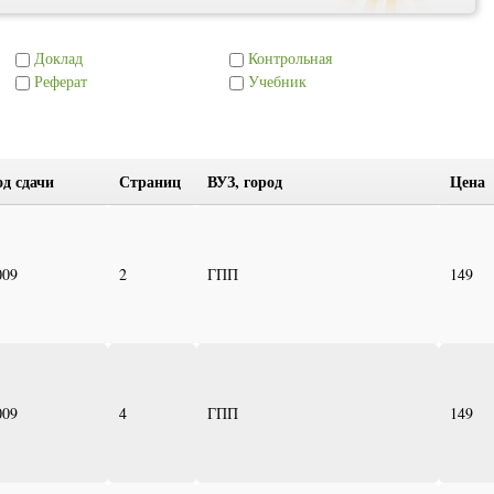
Доклад
Контрольная
Реферат
Учебник
од сдачи
Страниц
ВУЗ, город
Цена
009
2
ГПП
149
009
4
ГПП
149