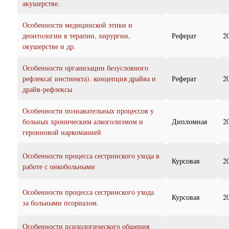
акушерстве.
Особенности медицинской этики и
деонтологии в терапии, хирургии,
Реферат
2
окушерстве и др.
Особенности организации безусловного
рефлекса( инстинкта). концепция драйва и
Реферат
2
драйв-рефлексы
Особенности познавательных процессов у
больных хроническим алкоголизмом и
Дипломная
2
героиновой наркоманией
Особенности процесса сестринского ухода в
Курсовая
2
работе с онкобольными
Особенности процесса сестринского ухода
Курсовая
2
за больными псориазом.
Особенности психологического общения