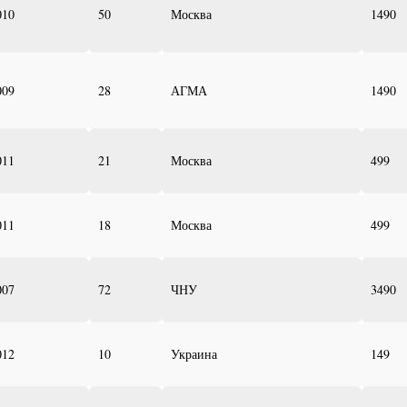
010
50
Москва
1490
009
28
АГМА
1490
011
21
Москва
499
011
18
Москва
499
007
72
ЧНУ
3490
012
10
Украина
149