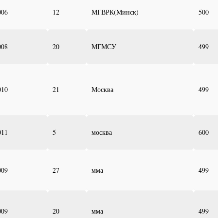
006
12
МГВРК(Минск)
500
008
20
МГМСУ
499
010
21
Москва
499
011
5
москва
600
009
27
мма
499
009
20
мма
499