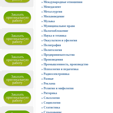
» Международные отношения
» Менеджмент
» Металлургия
Заказать
» Москвоведение
оригинальную
работу
» Музыка
» Муниципальное право
» Налогообложение
Заказать
» Наука и техника
оригинальную
» Оккультизм и уфология
работу
» Полиграфия
» Политология
» Предпринимательство
Заказать
оригинальную
» Произведения
работу
» Промышленность, производство
» Психология и педагогика
» Радиоэлектроника
Заказать
» Разные
оригинальную
работу
» Реклама
» Религия и мифология
» Риторика
Заказать
оригинальную
» Сексология
работу
» Социология
» Статистика
» Страхование