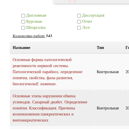
Дипломная
Диссертация
Курсовая
Отчет
Шпаргалка
Эссе
Количество работ:
543
.
Название
Тип
Г
Основные формы патологической
реактивности нервной системы.
Патологический парабиоз, определение
Контрольная
2
понятия, свойства, фазы развития,
биологическоЕ значение.
Основные этапы нарушения обмена
углеводов. Сахарный диабет. Определение
понятия. Классификация. Причины
Контрольная
2
возникновения панкреатических и
внепанкреатических