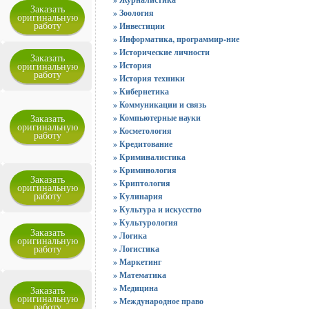
Заказать
» Зоология
оригинальную
работу
» Инвестиции
» Информатика, программир-ние
» Исторические личности
Заказать
оригинальную
» История
работу
» История техники
» Кибернетика
» Коммуникации и связь
Заказать
» Компьютерные науки
оригинальную
» Косметология
работу
» Кредитование
» Криминалистика
» Криминология
Заказать
» Криптология
оригинальную
работу
» Кулинария
» Культура и искусство
» Культурология
Заказать
» Логика
оригинальную
работу
» Логистика
» Маркетинг
» Математика
» Медицина
Заказать
оригинальную
» Международное право
работу