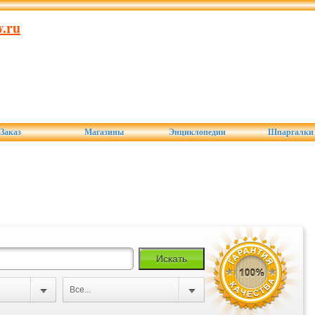
.ru
Заказ
Магазины
Энциклопедии
Шпаргалки
Все...