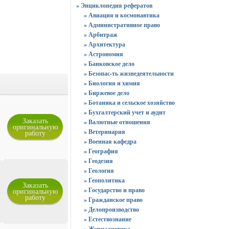
» Энциклопедия рефератов
» Авиация и космонавтика
» Административное право
» Арбитраж
» Архитектура
» Астрономия
» Банковское дело
» Безопас-ть жизнедеятельности
» Биология и химия
» Биржевое дело
» Ботаника и сельское хозяйство
» Бухгалтерский учет и аудит
Заказать
» Валютные отношения
оригинальную
» Ветеринария
работу
» Военная кафедра
» География
» Геодезия
» Геология
» Геополитика
Заказать
» Государство и право
оригинальную
работу
» Гражданское право
» Делопроизводство
» Естествознание
» Журналистика