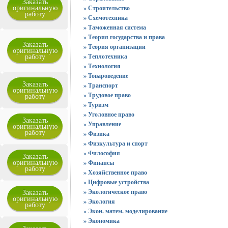
Заказать
оригинальную
» Строительство
работу
» Схемотехника
» Таможенная система
» Теория государства и права
Заказать
» Теория организации
оригинальную
работу
» Теплотехника
» Технология
» Товароведение
Заказать
» Транспорт
оригинальную
» Трудовое право
работу
» Туризм
» Уголовное право
Заказать
» Управление
оригинальную
работу
» Физика
» Физкультура и спорт
» Философия
Заказать
оригинальную
» Финансы
работу
» Хозяйственное право
» Цифровые устройства
Заказать
» Экологическое право
оригинальную
» Экология
работу
» Экон. матем. моделирование
» Экономика