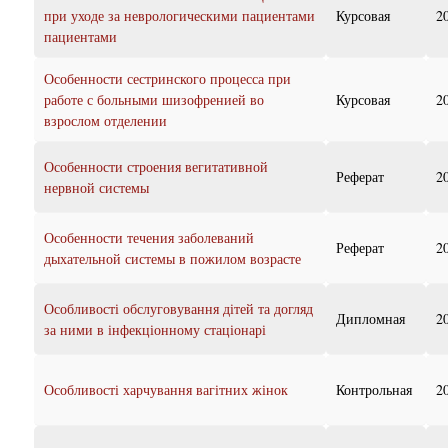
при уходе за неврологическими пациентами
Курсовая
2
пациентами
Особенности сестринского процесса при
работе с больными шизофренией во
Курсовая
2
взрослом отделении
Особенности строения вегитативной
Реферат
2
нервной системы
Особенности течения заболеваний
Реферат
2
дыхательной системы в пожилом возрасте
Особливості обслуговування дітей та догляд
Дипломная
2
за ними в інфекціонному стаціонарі
Особливості харчування вагітних жінок
Контрольная
2