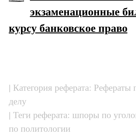
экзаменационные би
курсу банковское право
| Категория реферата: Рефераты
делу
| Теги реферата: шпоры по угол
по политологии