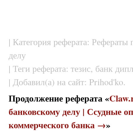
| Категория реферата: Рефераты
делу
| Теги реферата: тезис, банк ди
| Добавил(а) на сайт: Prihod'ko.
Продолжение реферата «
Claw.
банковскому делу | Ссудные о
коммерческого банка →
»