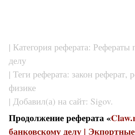
| Категория реферата: Рефераты
делу
| Теги реферата: закон реферат,
физике
| Добавил(а) на сайт: Sigov.
Продолжение реферата «
Claw.
банковскому делу | Экпортны