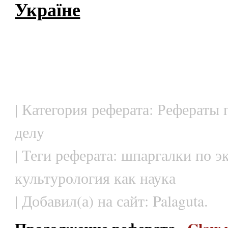
Україне
| Категория реферата: Рефераты
делу
| Теги реферата: шпаргалки по э
культурология как наука
| Добавил(а) на сайт: Palaguta.