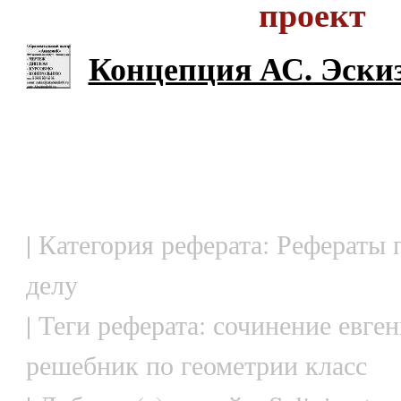
проект
Концепция АС. Эски
| Категория реферата: Рефераты
делу
| Теги реферата: сочинение евге
решебник по геометрии класс