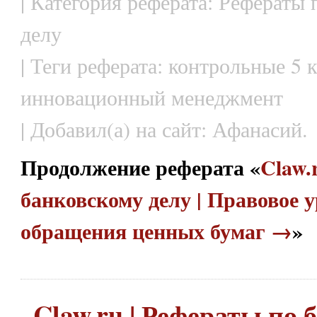
| Категория реферата: Рефераты
делу
| Теги реферата: контрольные 5 к
инновационный менеджмент
| Добавил(а) на сайт: Афанасий.
Продолжение реферата «
Claw.
банковскому делу | Правовое 
обращения ценных бумаг →
»
Claw.ru | Рефераты по