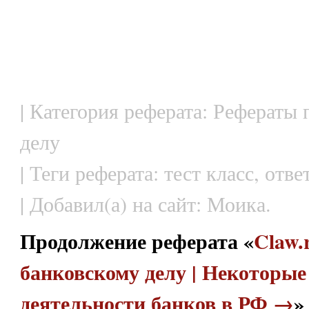
| Категория реферата: Рефераты
делу
| Теги реферата: тест класс, отве
| Добавил(а) на сайт: Моика.
Продолжение реферата «
Claw.
банковскому делу | Некоторые
деятельности банков в РФ →
»