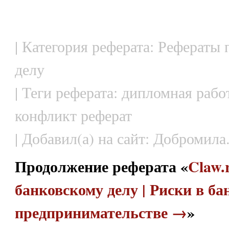
| Категория реферата: Рефераты
делу
| Теги реферата: дипломная рабо
конфликт реферат
| Добавил(а) на сайт: Добромила
Продолжение реферата «
Claw.
банковскому делу | Риски в б
предпринимательстве →
»