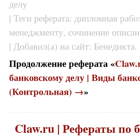
делу
| Теги реферата: дипломная рабо
менеджменту, сочинение описан
| Добавил(а) на сайт: Бенедикта.
Продолжение реферата «
Claw.
банковскому делу | Виды банк
(Контрольная) →
»
Claw.ru | Рефераты по