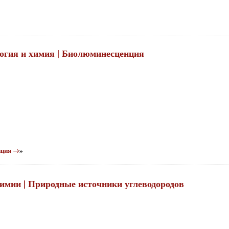
логия и химия | Биолюминесценция
нция →
»
химии | Природные источники углеводородов