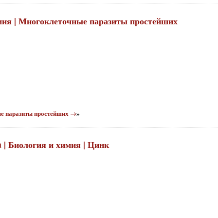
имия | Многоклеточные паразиты простейших
ные паразиты простейших →
»
u | Биология и химия | Цинк