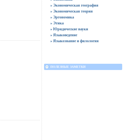
» Экономическая география
» Экономическая теория
» Эргономика
» Этика
» Юридические науки
» Языковедение
» Языкознание и филология
ПОЛЕЗНЫЕ ЗАМЕТКИ