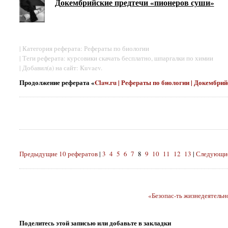
Докембрийские предтечи «пионеров суши»
| Категория реферата: Рефераты по биологии
| Теги реферата: курсовики скачать бесплатно, шпаргалки по химии
| Добавил(а) на сайт: Kuvaev.
Продолжение реферата «
Claw.ru | Рефераты по биологии | Докембри
Предыдущие 10 рефератов
|
3
4
5
6
7
8
9
10
11
12
13
|
Следующие
«Безопас-ть жизнедеятельн
Поделитесь этой записью или добавьте в закладки