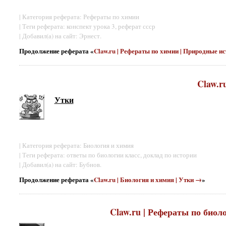
| Категория реферата: Рефераты по химии
| Теги реферата: конспект урока 3, реферат ссср
| Добавил(а) на сайт: Эрнест.
Продолжение реферата «
Claw.ru | Рефераты по химии | Природные и
Claw.r
Утки
| Категория реферата: Биология и химия
| Теги реферата: ответы по биологии класс, доклад по истории
| Добавил(а) на сайт: Бубнов.
Продолжение реферата «
Claw.ru | Биология и химия | Утки →
»
Claw.ru | Рефераты по биол