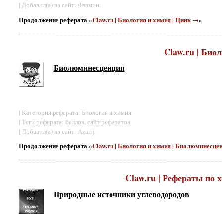
| Добавил(а) на сайт: Фламин.
Продолжение реферата «
Claw.ru | Биология и химия | Цинк →
»
Claw.ru | Био
Биолюминесценция
| Категория реферата: Биология и химия
| Теги реферата: баллов, сайт рефератов
| Добавил(а) на сайт: Azarij.
Продолжение реферата «
Claw.ru | Биология и химия | Биолюминесце
Claw.ru | Рефераты по 
Природные источники углеводородов