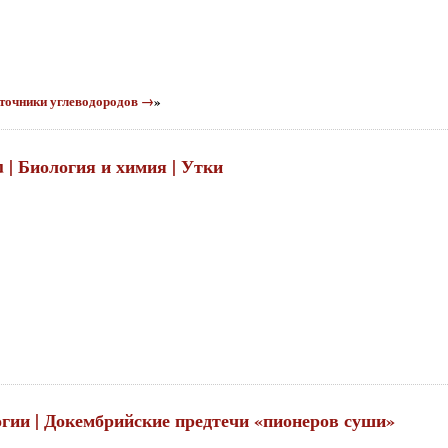
сточники углеводородов →
»
u | Биология и химия | Утки
огии | Докембрийские предтечи «пионеров суши»