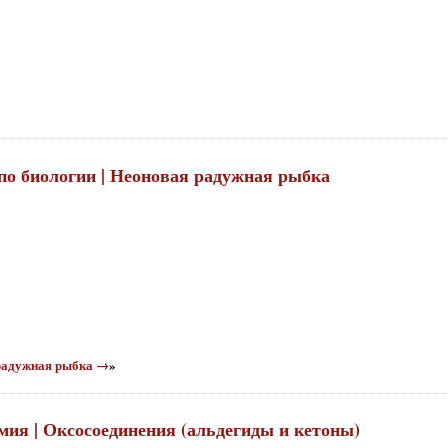
 по биологии | Неоновая радужная рыбка
 радужная рыбка →
»
имия | Оксосоединения (альдегиды и кетоны)