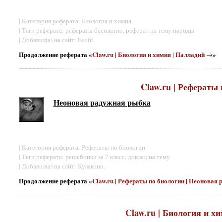
| Категория реферата: Биология и химия
| Теги реферата: рефераты бесплатно, реферат на тему народы
| Добавил(а) на сайт: Feofil.
Продолжение реферата «
Claw.ru | Биология и химия | Палладий →
»
Claw.ru | Рефераты
Неоновая радужная рыбка
| Категория реферата: Рефераты по биологии
| Теги реферата: решебники за 7 класс, доклад на тему
| Добавил(а) на сайт: Кулактин.
Продолжение реферата «
Claw.ru | Рефераты по биологии | Неоновая
Claw.ru | Биология и х