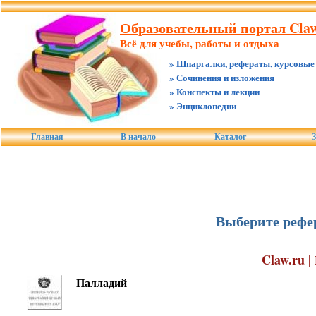
Образовательный портал Claw
Всё для учебы, работы и отдыха
» Шпаргалки, рефераты, курсовые
» Сочинения и изложения
» Конспекты и лекции
» Энциклопедии
Главная
В начало
Каталог
З
Выберите рефер
Claw.ru 
Палладий