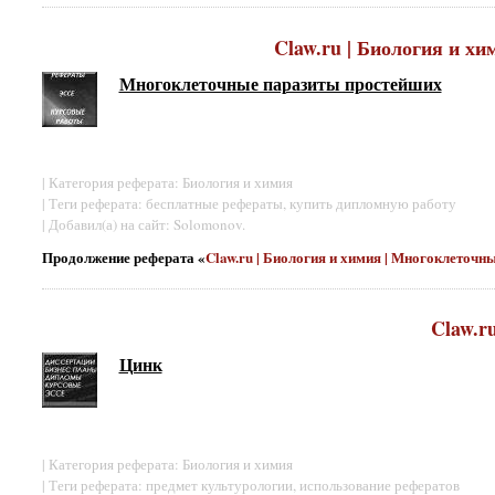
Claw.ru | Биология и х
Многоклеточные паразиты простейших
| Категория реферата: Биология и химия
| Теги реферата: бесплатные рефераты, купить дипломную работу
| Добавил(а) на сайт: Solomonov.
Продолжение реферата «
Claw.ru | Биология и химия | Многоклеточ
Claw.r
Цинк
| Категория реферата: Биология и химия
| Теги реферата: предмет культурологии, использование рефератов