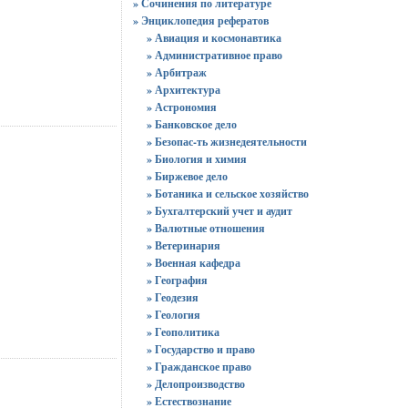
» Сочинения по литературе
» Энциклопедия рефератов
» Авиация и космонавтика
» Административное право
» Арбитраж
» Архитектура
» Астрономия
» Банковское дело
» Безопас-ть жизнедеятельности
» Биология и химия
» Биржевое дело
» Ботаника и сельское хозяйство
» Бухгалтерский учет и аудит
» Валютные отношения
» Ветеринария
» Военная кафедра
» География
» Геодезия
» Геология
» Геополитика
» Государство и право
» Гражданское право
» Делопроизводство
» Естествознание