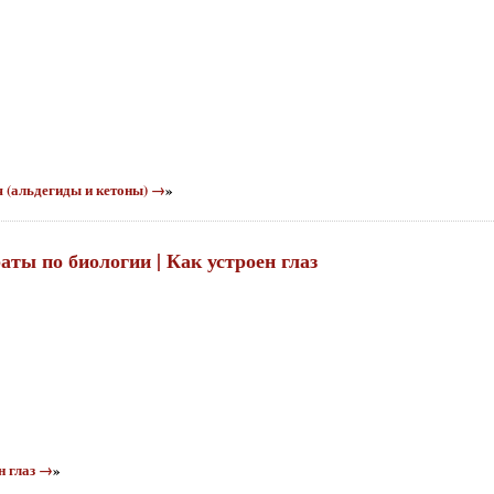
я (альдегиды и кетоны) →
»
раты по биологии | Как устроен глаз
н глаз →
»