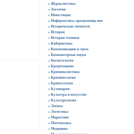
» Журналистика
» Зоология
» Инвестиции
» Информатика, программир-ние
» Исторические личности
» История
» История техники
» Кибернетика
» Коммуникации и связь
» Компьютерные науки
» Косметология
» Кредитование
» Криминалистика
» Криминология
» Криптология
» Кулинария
» Культура и искусство
» Культурология
» Логика
» Логистика
» Маркетинг
» Математика
» Медицина