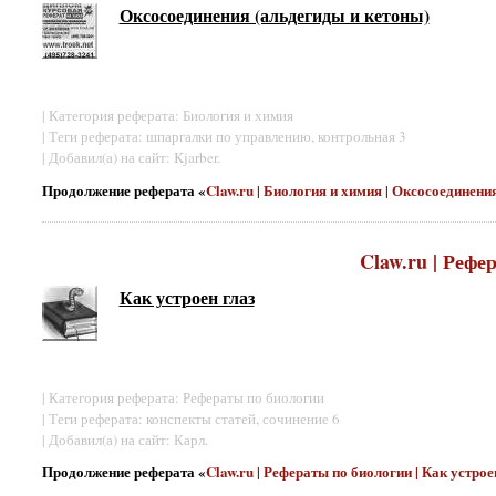
Оксосоединения (альдегиды и кетоны)
| Категория реферата: Биология и химия
| Теги реферата: шпаргалки по управлению, контрольная 3
| Добавил(а) на сайт: Kjarber.
Продолжение реферата «
Claw.ru | Биология и химия | Оксосоединени
Claw.ru | Рефе
Как устроен глаз
| Категория реферата: Рефераты по биологии
| Теги реферата: конспекты статей, сочинение 6
| Добавил(а) на сайт: Карл.
Продолжение реферата «
Claw.ru | Рефераты по биологии | Как устрое