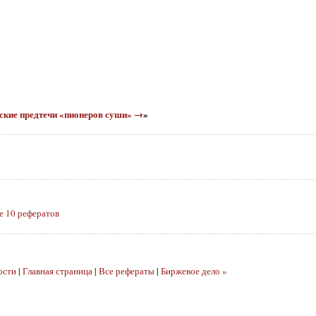
йские предтечи «пионеров суши» →
»
 10 рефератов
ости
|
Главная страница
|
Все рефераты
|
Биржевое дело »