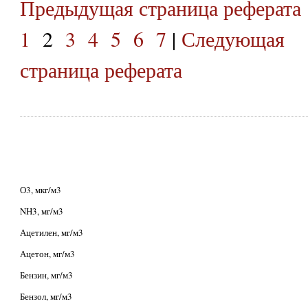
Предыдущая страница реферата
1
2
3
4
5
6
7
|
Следующая
страница реферата
О3, мкг/м3
NH3, мг/м3
Ацетилен, мг/м3
Ацетон, мг/м3
Бензин, мг/м3
Бензол, мг/м3