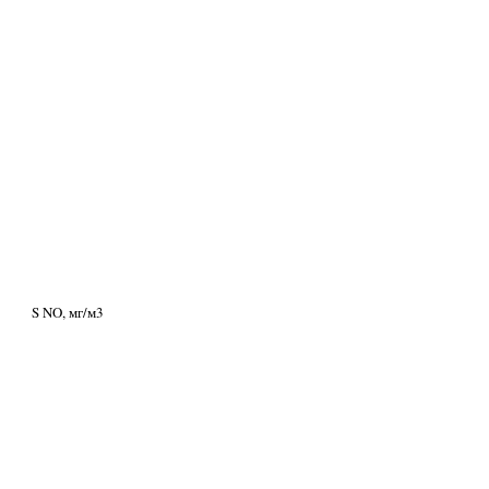
S NO, мг/м3