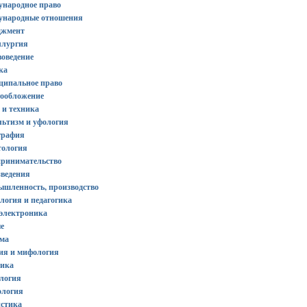
ународное право
ународные отношения
джмент
ллургия
оведение
ка
ципальное право
гообложение
 и техника
льтизм и уфология
графия
тология
принимательство
зведения
ышленность, производство
логия и педагогика
оэлектроника
е
ама
гия и мифология
рика
ология
ология
истика