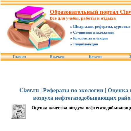
Образовательный портал Claw
Всё для учебы, работы и отдыха
» Шпаргалки, рефераты, курсовые
» Сочинения и изложения
» Конспекты и лекции
» Энциклопедии
Главная
В начало
Каталог
З
Claw.ru | Рефераты по экологии | Оценка
воздуха нефтегазодобывающих райо
Оценка качества воздуха нефтегазодобывающ