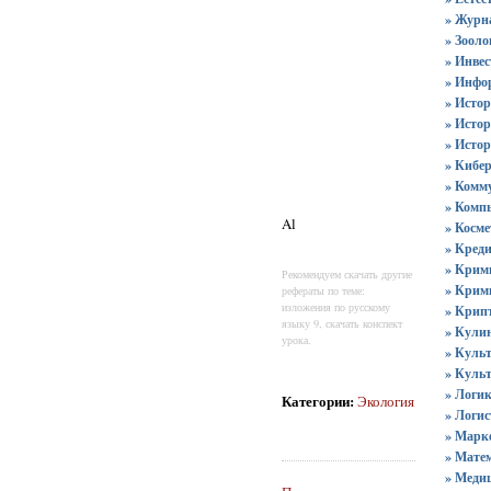
» Журн
» Зооло
» Инве
» Инфо
» Исто
» Исто
» Исто
» Кибе
» Комм
» Комп
Al
» Косме
» Кред
» Крим
Рекомендуем скачать другие
» Крим
рефераты по теме:
изложения по русскому
» Крип
языку 9, скачать конспект
» Кули
урока.
» Культ
» Куль
» Логи
Категории
:
Экология
» Логи
» Марк
» Мате
» Меди