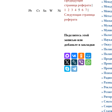
Предыдущая
» Межд
страница реферата
|
» Межд
1
2
3
4
5
6
7
|
Pb
Cr
Sn
W
Ni
» Мене
Следующая страница
» Мета
реферата
» Москв
» Музы
» Муни
Поделитесь этой
» Нало
записью или
» Наука
добавьте в закладки
» Окку
» Поли
» Поли
» Пред
» Прои
» Пром
» Психо
» Ради
» Разны
» Рекл
» Рели
» Рито
» Секс
» Соци
» Стат