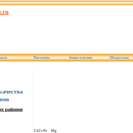
.ru
аказ
Магазины
Энциклопедии
Шпаргалки
 качества
нов
их районов
Cd2+
Fe
Mg