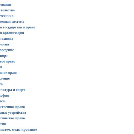
хование
тельство
отехника
женная система
я государства и права
ия организации
отехника
ология
оведение
спорт
вое право
зм
вное право
вление
ка
льтура и спорт
софия
нсы
ственное право
овые устройства
гическое право
огия
 матем. моделирование