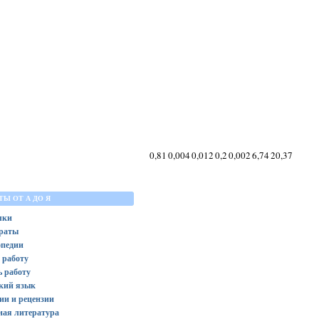
0,81
0,004
0,012
0,2
0,002
6,74
20,37
ТЫ ОТ А ДО Я
лки
ераты
опедии
 работу
ь работу
кий язык
ии и рецензии
ная литература