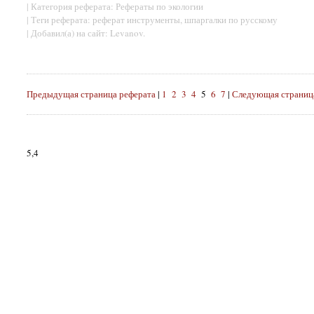
| Категория реферата: Рефераты по экологии
| Теги реферата: реферат инструменты, шпаргалки по русскому
| Добавил(а) на сайт: Levanov.
Предыдущая страница реферата
|
1
2
3
4
5
6
7
|
Следующая страниц
5,4