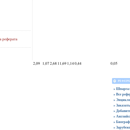
а реферата
2,09
1,07
2,68
11,69
1,14
0,44
0,05
РЕФЕРА
» Шпарга
» Все реф
» Энцикл
» Заказать
» Добавит
» Английс
» Биограф
» Зарубеж