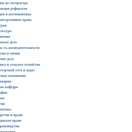
ия по литературе
педия рефератов
ция и космонавтика
нистративное право
траж
тектура
ономия
вское дело
ас-ть жизнедеятельности
огия и химия
вое дело
ика и сельское хозяйство
лтерский учет и аудит
тные отношения
ринария
ая кафедра
рафия
зия
гия
олитика
арство и право
анское право
роизводство
твознание