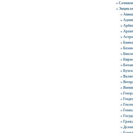
» Сочинен
» Энцикло
» Авиа
» Адми
» Арби
» Архи
» Астр
» Банко
» Безоп
» Биол
» Бирже
» Ботан
» Бухга
» Валю
» Вете
» Военн
» Геог
» Геоде
» Геоло
» Геоп
» Госуд
» Гражд
» Делоп
» Естес