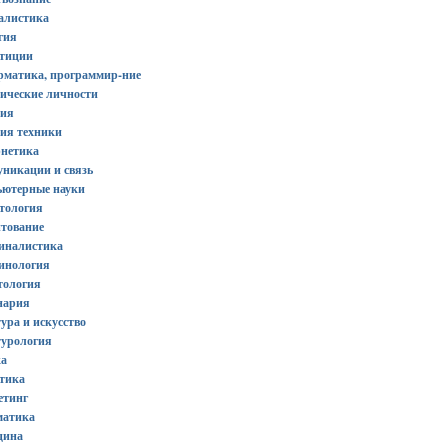
алистика
гия
стиции
рматика, программир-ние
рические личности
рия
рия техники
рнетика
уникации и связь
ьютерные науки
тология
итование
иналистика
инология
тология
нария
ура и искусство
турология
ка
стика
етинг
матика
цина