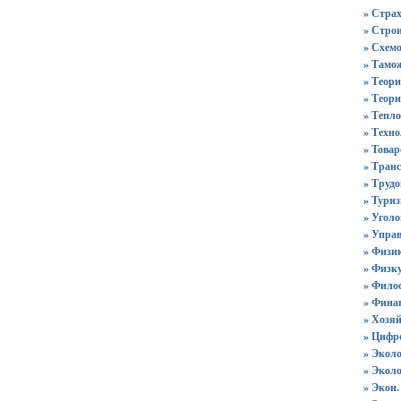
» Стра
» Строи
» Схем
» Тамо
» Теори
» Теор
» Тепл
» Техн
» Товар
» Тран
» Трудо
» Тури
» Уголо
» Упра
» Физи
» Физку
» Фило
» Фина
» Хозяй
» Цифр
» Эколо
» Экол
» Экон.