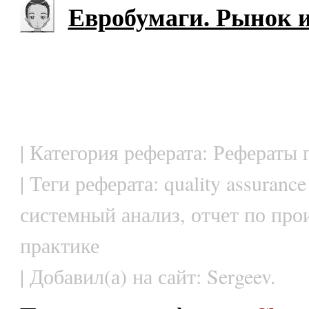
Евробумаги. Рынок 
| Категория реферата: Рефераты
| Теги реферата: quality assurance
системный анализ, отчет по про
практике
| Добавил(а) на сайт: Sergeev.