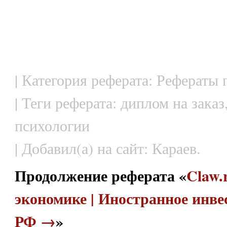
| Категория реферата: Рефераты
| Теги реферата: диплом на зака
психологии
| Добавил(а) на сайт: Караев.
Продолжение реферата «
Claw.
экономике | Иностранное инве
РФ →
»