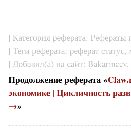
| Категория реферата: Рефераты
| Теги реферата: реферат статус,
| Добавил(а) на сайт: Bakarincev.
Продолжение реферата «
Claw.
экономике | Цикличность раз
→
»