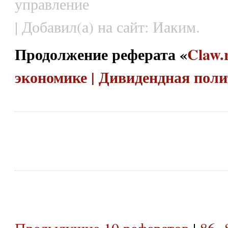
управление
| Добавил(а) на сайт: Иаким.
Продолжение реферата «
Claw.
экономике | Дивидендная пол
Предыдущие 10 рефератов
|
86