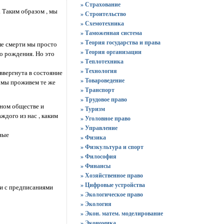
» Страхование
 Таким образом , мы
» Строительство
» Схемотехника
» Таможенная система
» Теория государства и права
ле смерти мы просто
» Теория организации
о рождения. Но это
» Теплотехника
» Технология
ввергнута в состояние
» Товароведение
у мы проживем те же
» Транспорт
» Трудовое право
тном обществе и
» Туризм
ждого из нас , каким
» Уголовное право
» Управление
ные
» Физика
» Физкультура и спорт
» Философия
» Финансы
» Хозяйственное право
» Цифровые устройства
ии с предписаниями
» Экологическое право
» Экология
» Экон. матем. моделирование
» Экономика