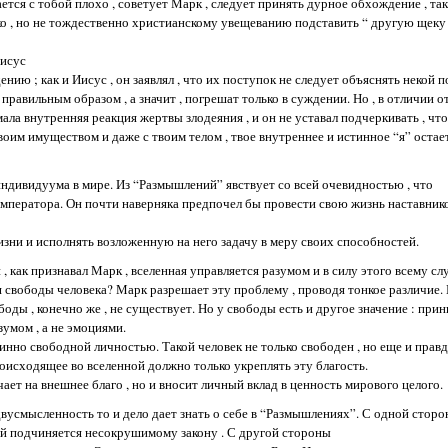
ся с тобой плохо , советует Марк , следует принять дурное обхождение , так
зко , но не тождественно христианскому увещеванию подставить “ другую щеку 
Иисус
дению ; как и Иисус , он заявлял , что их поступок не следует объяснять некой
т правильным образом , а значит , погрешат только в суждении. Но , в отличии о
ла внутренняя реакция жертвы злодеяния , и он не уставал подчеркивать , что
воим имуществом и даже с твоим телом , твое внутреннее и истинное “я” оста
ндивидуума в мире. Из “Размышлений” явствует со всей очевидностью , что
мператора. Он почти наверняка предпочел бы провести свою жизнь наставник
жизни и исполнять возложенную на него задачу в меру своих способностей.
, как признавал Марк , вселенная управляется разумом и в силу этого всему 
для свободы человека? Марк разрешает эту проблему , проводя тонкое различие.
ды , конечно же , не существует. Но у свободы есть и другое значение : прин
умом , а не эмоциями.
нно свободной личностью. Такой человек не только свободен , но еще и правд
роисходящее во вселенной должно только укреплять эту благость.
чает на внешнее благо , но и вносит личный вклад в ценность мирового целого.
усмысленность то и дело дает знать о себе в “Размышлениях”. С одной стороны
ой подчиняется несокрушимому закону . С другой стороны