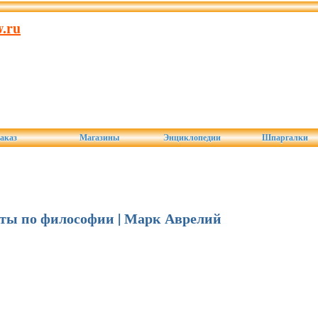
.ru
аказ
Магазины
Энциклопедии
Шпаргалки
раты по философии | Марк Аврелий