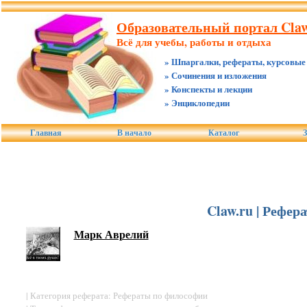
Образовательный портал Claw
Всё для учебы, работы и отдыха
» Шпаргалки, рефераты, курсовые
» Сочинения и изложения
» Конспекты и лекции
» Энциклопедии
Главная
В начало
Каталог
З
Claw.ru | Рефе
Марк Аврелий
| Категория реферата: Рефераты по философии