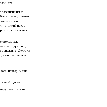
алась его
 доблестнейшим из
Капитолина , “таково
 так все были
ат и римский народ
 жрецов , получивших
е столько как
лийские пуритане ,
о однажды : “Долго ли
 ) и многие , многие
этом - повторим еще
ков необходима.
 вокруг нее стихают