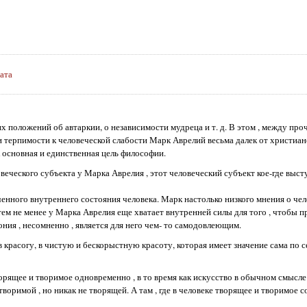
ата
положений об автаркии, о независимости мудреца и т. д. В этом , между проч
 и терпимости к человеческой слабости Марк Аврелий весьма далек от христиа
 основная и единственная цель философии.
веческого субъекта у Марка Аврелия , этот человеческий субъект кое-где высту
нного внутреннего состояния человека. Марк настолько низкого мнения о чел
тем не менее у Марка Аврелия еще хватает внутренней силы для того , чтобы 
ния , несомненно , является для него чем- то самодовлеющим.
красогу, в чистую и бескорыстную красоту, которая имеет значение сама по с
орящее и творимое одновременно , в то время как искусство в обычном смысле
воримой , но никак не творящей. А там , где в человеке творящее и творимое с