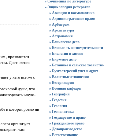
» Сочинения по литературе
» Энциклопедия рефератов
» Авиация и космонавтика
» Административное право
» Арбитраж
» Архитектура
» Астрономия
» Банковское дело
» Безопас-ть жизнедеятельности
» Биология и химия
им , проявляется
» Биржевое дело
нства. Достижение
» Ботаника и сельское хозяйство
» Бухгалтерский учет и аудит
» Валютные отношения
пает у него все же с
» Ветеринария
» Военная кафедра
овеческой душе, что
» География
проповедовать какую-
» Геодезия
» Геология
ебе и которая ровно ни
» Геополитика
» Государство и право
» Гражданское право
 слова организует
» Делопроизводство
овпадают , там
» Естествознание