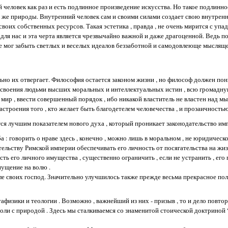
й человек как раз и есть подлинное произведение искусства. Но такое подлинн
ой же природы. Внутренний человек сам и своими силами создает свою внутре
своих собственных ресурсов. Такая эстетика , правда , не очень мирится с уп
для нас и эта черта является чрезвычайно важной и даже драгоценной. Ведь по
не мог забыть светлых и веселых идеалов беззаботной и самодовлеюще мысля
ельно их отвергает. Философия остается законом жизни , но философ должен пон
усвоения людьми высших моральных и интеллектуальных истин , всю громадну
мир , ввести совершенный порядок , ибо никакой властитель не властен над м
строения того , кто желает быть благодетелем человечества , и прозаичностью
ся лучшим показателем нового духа , который проникает законодательство им
а : говорить о нраве здесь , конечно , можно лишь в моральном , не юридическом
ельству Римской империи обеспечивать его личность от посягательства на жизн
сть его личного имущества , существенно ограничить , если не устранить , ег
пущение на волю .
ле своих господ. Значительно улучшилось также прежде весьма прекрасное по
тафизики и теологии . Возможно , важнейший из них - призыв , то и дело повт
ли с природой . Здесь мы сталкиваемся со знаменитой стоической доктриной