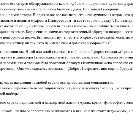
 после его смерти обнаружилось на каких глубоких и подлинных чувствах держ
ту посмертной славы - теперь она была ему дана. По словам Геродиана
кончине императора. В один голос все называли его - кто лучшим из отцов , кто
азцовым и полным мудрости Императором - и все говорили правду”. По отзыву 
несмотря на общую скорбь , никто не считал возможным оплакивагь его участь ;
 дали его земле. Когда еще не кончился торжественный обряд его похорон , сен
е повторялось позже. Был воздвигнут в честь его храм , установлена коллегия
ли нечестивцами тех , кто не имел в своем доме его изображения”.
е стоицизма. В той или иной степени , в той или иной форме стоицизм ( уже н
лад ума и характера ) возрождался в истории неоднократно. Стоиками были анг
сии несомненным стоиком был протопоп Аввакум ( измученная жена спросила ег
протопоп. Она же , вздохня , отвещала : “Добро , Петрович , ино еще побредем”
ях часть населения , в любой стране всегда составляли меньшинство.
давалось переломить неблагоприятную ситуацию в лучшую сторону , хотя при 
воей победы.
вою страну ради сытной и комфортной жизни в чужих краях , философия стои
бен скале : волны беспрестанно разбиваются о нее , она же стоит недвижимо , и