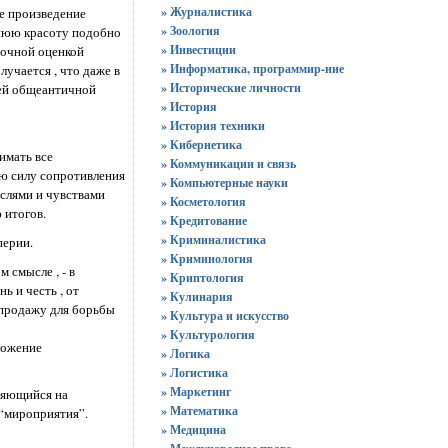
» Журналистика
ое произведение
» Зоология
ннюю красоту подобно
» Инвестиции
адочной оценкой
» Информатика, программир-ние
лучается , что даже в
» Исторические личности
щей общеантичной
» История
» История техники
» Кибернетика
имать все
» Коммуникации и связь
ю силу сопротивления
» Компьютерные науки
ыслями и чувствами
» Косметология
 итогов.
» Кредитование
» Криминалистика
перии.
» Криминология
 смысле , - в
» Криптология
ь и честь , от
» Кулинария
о продажу для борьбы
» Культура и искусство
» Культурология
ложение
» Логика
» Логистика
» Маркетинг
оряющийся на
» Математика
 “мироприятия”.
» Медицина