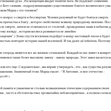
ществовании духа. Эта концепция вводит понятие Бога. Не подлежит сомнению
т о Боге словами , подразумевающими существование благого космического ума.
лизм Марка с его теизмом?
то вопрос о смерти и бессмертии. Человек разумный не будет бояться смерти.
она причастна к благу , которое свойственно всякому природному явлению. Пос
сле смерти , ничем не отличаются от столетий , проведенных нами в небытии д
ому взгляду , история космоса развивается не линейно
ращении”.) Эоны спустя вселенная подойдет к концу настоящей эпохи и будет 
очностью повторит историю нашей вселенной. И так далее ad infinitum. Поэтом
 очередь является все же жизнью сочиальной. Каждый из нас живет в конкре
няемся также более высокому закону - закону природы. Этот закон касается ка
 или кто еще. Следовательно , мы вправе утверждать , что , как существа разум
законами. Знаменитый тезис Марка гласит : “Я Антонин , и мое отечество -
ел 44 ).
шей памяти и уважения не столько возвышенным этическим содержанием своих
знь , часто в обстоятельствах чрезвычайно неблагоприятных , в полном соглас