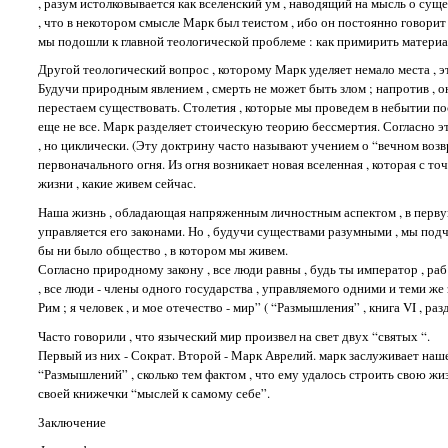
, разум истолковывается как вселенский ум , наводящий на мысль о су
, что в некотором смысле Марк был теистом , ибо он постоянно говори
мы подошли к главной теологической проблеме : как примирить материа
Другой теологический вопрос , которому Марк уделяет немало места , э
Будучи природным явлением , смерть не может быть злом ; напротив , 
перестаем существовать. Столетия , которые мы проведем в небытии по
еще не все. Марк разделяет стоическую теорию бессмертия. Согласно эт
, но циклически. (Эту доктрину часто называют учением о “вечном возв
первоначального огня. Из огня возникает новая вселенная , которая с т
жизни , какие живем сейчас.
Наша жизнь , обладающая напряженным личностным аспектом , в первую
управляется его законами. Но , будучи существами разумными , мы подчи
бы ни было общество , в котором мы живем.
Согласно природному закону , все люди равны , будь ты император , раб
, все люди - члены одного государства , управляемого одними и теми же 
Рим ; я человек , и мое отечество - мир” ( “Размышления” , книга VI , разд
Часто говорили , что языческий мир произвел на свет двух “святых “.
Первый из них - Сократ. Второй - Марк Аврелий. марк заслуживает на
“Размышлений” , сколько тем фактом , что ему удалось строить свою жи
своей книжечки “мыслей к самому себе”.
Заключение