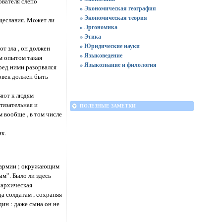
ователя слепо
» Экономическая география
» Экономическая теория
тщеславия. Может ли
» Эргономика
» Этика
» Юридические науки
от зла , он должен
» Языковедение
м опытом такая
» Языкознание и филология
ред ними разорвался
ловек должен быть
ляют к людям
тязательная и
ПОЛЕЗНЫЕ ЗАМЕТКИ
 вообще , в том числе
к.
ь армии ; окружающим
м”. Было ли здесь
нархическая
а солдатам , сохраняя
ин : даже сына он не