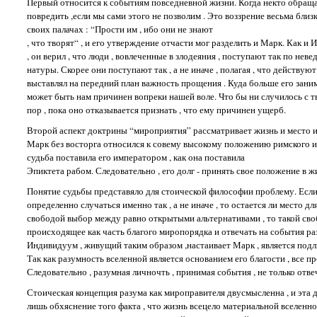
Первый относится к событиям повседневной жизни. Когда некто обращает
повредить ,если мы сами этого не позволим . Это воззрение весьма бли
своих палачах : “Прости им , ибо они не знают
, что творят“ , и его утверждение отчасти мог разделить и Марк. Как и 
, он верил , что люди , вовлеченные в злодеяния , поступают так по неве
натуры. Скорее они поступают так , а не иначе , полагая , что действую
выставлял на передний план важность прощения . Куда больше его занима
может быть нам причинен вопреки нашей воле. Что бы ни случилось с т
пор , пока оно отказывается признать , что ему причинен ущерб.
Второй аспект доктрины “мироприятия” рассматривает жизнь и место и
Марк без восторга относился к совему высокому положению римского и
судьба поставила его императором , как она поставила
Эпиктета рабом. Следовательно , его долг - принять свое положение в 
Понятие судьбы представяло для стоической философии проблему. Если 
определенно случаться именно так , а не иначе , то остается ли место 
свободой выбор между равно открытыми альтернативами , то такой свобо
происходящее как часть благого миропорядка и отвечать на события раз
Индивидуум , живущий таким образом ,настаивает Марк , является подли
Так как разумность вселенной является основанием его благости , все п
Следовательно , разумная личночть , принимая события , не только отве
Стоическая концепция разума как мироправителя двусмысленна , и эта дв
лишь обхяснение того факта , что жизнь всецело материальной вселенн