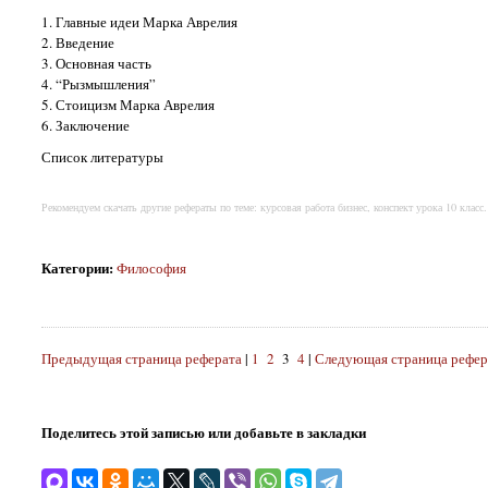
1. Главные идеи Марка Аврелия
2. Введение
3. Основная часть
4. “Рызмышления”
5. Стоицизм Марка Аврелия
6. Заключение
Список литературы
Рекомендуем скачать другие рефераты по теме: курсовая работа бизнес, конспект урока 10 класс.
Категории
:
Философия
Предыдущая страница реферата
|
1
2
3
4
|
Следующая страница рефер
Поделитесь этой записью или добавьте в закладки