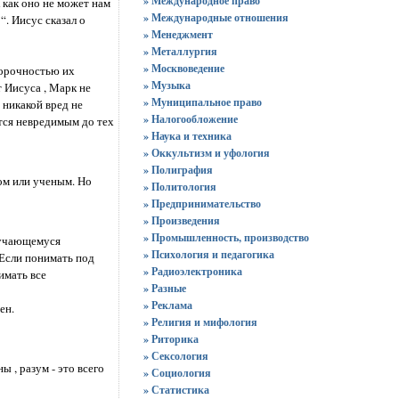
» Международное право
 как оно не может нам
» Международные отношения
“. Иисус сказал о
» Менеджмент
» Металлургия
» Москвоведение
 порочностью их
» Музыка
т Иисуса , Марк не
» Муниципальное право
 никакой вред не
» Налогообложение
ется невредимым до тех
» Наука и техника
» Оккультизм и уфология
» Полиграфия
ом или ученым. Но
» Политология
» Предпринимательство
» Произведения
» Промышленность, производство
случающемуся
» Психология и педагогика
 Если понимать под
» Радиоэлектроника
имать все
» Разные
» Реклама
ен.
» Религия и мифология
» Риторика
» Сексология
 , разум - это всего
» Социология
» Статистика