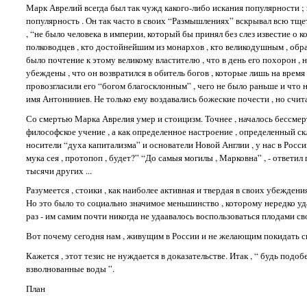
Марк Аврелий всегда был так чужд какого-либо искания популярности ;
популярность . Он так часто в своих “Размышлениях” вскрывал всю тще
, “не было человека в империи, который бы принял без слез известие о 
полководцев , кто достойнейшим из монархов , кто великодушным , обр
было почтение к этому великому властителю , что в день его похорон , 
убеждены , что он возвратился в обитель богов , которые лишь на время
провозгласили его “богом благосклонным” , чего не было раньше и что н
имя Антониниев. Не только ему воздавались божеские почести , но счита
Со смертью Марка Аврелия умер и стоицизм. Точнее , началось бессмерти
философское учение , а как определенное настроение , определенный ск
носители “духа капитализма” и основатели Новой Англии , у нас в Рос
мука сея , протопоп , будет?” “До самыя могилы , Марковна” , - ответил 
тысячи других ...
Разумеется , стоики , как наиболее активная и твердая в своих убеждени
Но это было то социально значимое меньшинство , которому нередко у
раз - им самим почти никогда не удаавалось воспользоваться плодами с
Вот почему сегодня нам , живущим в России и не желающим покидать с
Кажется , этот тезис не нуждается в доказательстве. Итак , “ будь подо
взволнованные воды ”.
План