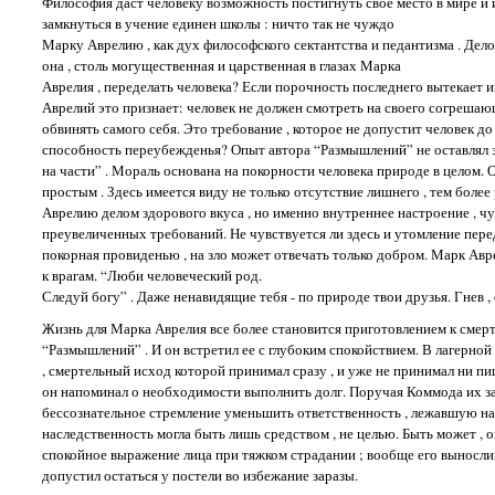
Философия даст человеку возможность постигнуть свое место в мире и ис
замкнуться в учение единен школы : ничто так не чуждо
Марку Аврелию , как дух философского сектантства и педантизма . Дело
она , столь могущественная и царственная в глазах Марка
Аврелия , переделать человека? Если порочность последнего вытекает из
Аврелий это признает: человек не должен смотреть на своего согрешающег
обвинять самого себя. Это требование , которое не допустит человек 
способность переубежденья? Опыт автора “Размышлений” не оставлял зд
на части” . Мораль основана на покорности человека природе в целом. 
простым . Здесь имеется виду не только отсутствие лишнего , тем боле
Аврелию делом здорового вкуса , но именно внутреннее настроение , ч
преувеличенных требований. Не чувствуется ли здесь и утомление перед
покорная провиденью , на зло может отвечать только добром. Марк Авр
к врагам. “Люби человеческий род.
Следуй богу” . Даже ненавидящие тебя - по природе твои друзья. Гнев
Жизнь для Марка Аврелия все более становится приготовлением к смерт
“Размышлений” . И он встретил ее с глубоким спокойствием. В лагерной
, смертельный исход которой принимал сразу , и уже не принимал ни п
он напоминал о необходимости выполнить долг. Поручая Коммода их заб
бессознательное стремление уменьшить ответственность , лежавшую н
наследственность могла быть лишь средством , не целью. Быть может , 
спокойное выражение лица при тяжком страдании ; вообще его вынослив
допустил остаться у постели во избежание заразы.