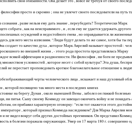
полнить свои обязанности. Она делает это , вовсе не требуя от своего послед
 философии просто и скромно ; она не увлечет своего последователи на путь 
 сознания , разве нельзя ему дать знание , переубедить? Теоретически Марк
о собрата , как на неисправимого , и , если ему не удается удержать другого 
до поспешных осуждений и недостойного гнева , но оправдывается ли жизненны
есь для него места иллюзиям. “Люди будут делать то же самое, хотя бы ты пе
Она создает то качество духа , которое Марк Аврелий называет простотой : че
е роскошного во внешней жизни , - этого рода простота представлялась Марку
уждое всякой аффектации и раздвоенности. Ни философия , ни боги не предъяв
 множеством условностей , которое несет с собой культура? Эта душа, беспри
елий не перестает проповедовать кроткое благожелательное отношение к людям
 , обезображивающий черты человеческого лица , искажает и наш духовный обли
и , которой посвящено так много места в последних книгах
 стоянке на берегу Дуная , около нынешней Вены , заболел он гяжкой болезнью
ищи, ни питья. Сыну своему Коммоду он завещал окончить войну и не покидат
отам, он прибавил характерную оговорку: “если тот окажется этого достойны
а императоре , который признал Коммода наследником? Для Марка Аврелия мо
он и не видел вокруг себя других достойных преемников. Он представил Коммод
ость в болезни поражала окружающих. Умер он 17 марта 180 г. совершенно од