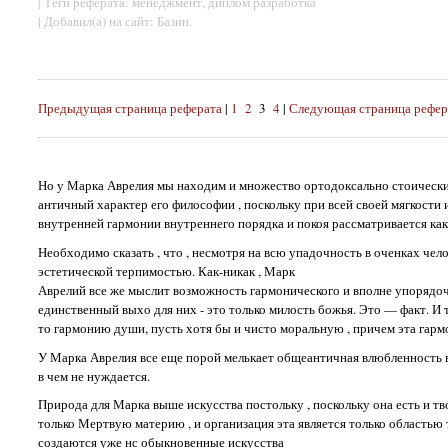
| Теги реферата: менеджмент, диплом разработка
| Добавил(а) на сайт: Базин.
Предыдущая страница реферата
|
1
2
3
4
|
Следующая страница рефер
Но у Марка Аврелия мы находим и множество ортодоксально стоических 
античный характер его философии , поскольку при всей своей мягкости
внутренней гармонии внутреннего порядка и покоя рассматривается как
Необходимо сказать , что , несмотря на всю упадочность в оченках чело
эстетической терпимостью. Как-никак , Марк
Аврелий все же мыслит возможность гармонического и вполне упорядоче
единственный выхо для них - это только милость божья. Это — факт. И 
то гармонию души, пусть хотя бы и чисто моральную , причем эта гармо
У Марка Аврелия все еще порой мелькает общеантичная влюбленность в 
в чем не нуждается.
Природа для Марка выше искусства постольку , поскольку она есть и тв
только Мертвую материю , и организация эта является только областью т
создаются уже нс обыкновенные искусства