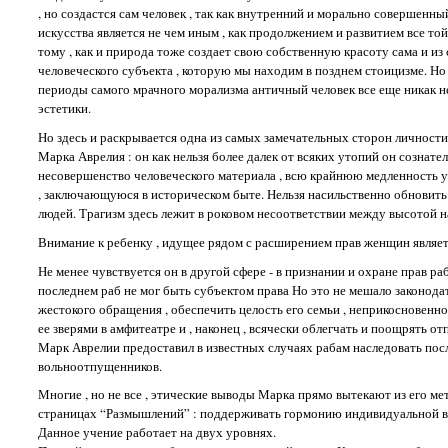
, но создастся сам человек , так как внутренний и морально совершенны
искусства является не чем иным , как продолжением и развитием все т
тому , как и природа тоже создает свою собственную красоту сама и из 
человеческого субъекта , которую мы находим в позднем стоицизме. Но 
периоды самого мрачного морализма античный человек все еще никак 
эстетики.
Но здесь и раскрывается одна из самых замечательных сторон личности
Марка Аврелия : он как нельзя более далек от всяких утопий он сознат
несовершенство человеческого материала , всю крайнюю медленность 
, заключающуюся в историческом быте. Нельзя насильственно обновить 
людей. Трагизм здесь лежит в роковом несоответствии между высотой на
Внимание к ребенку , идущее рядом с расширением прав женщин являет
Не менее чувствуется он в другой сфере - в признании и охране прав раб
последнем раб не мог быть субъектом права Но это не мешало законодат
жестокого обращения , обеспечить целость его семьи , неприкосновенно
ее зверями в амфитеатре и , наконец , всячески облегчать и поощрять от
Марк Аврелии предоставил в известных случаях рабам наследовать пос
вольноотпущенников.
Многие , но не все , этические выводы Марка прямо вытекают из его ме
страницах “Размышлений” : поддерживать гормонию индивидуальной во
Данное учение работает на двух уровнях.