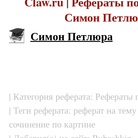
Claw.ru | Рефераты по
Симон Петлю
Симон Петлюра
| Категория реферата: Рефераты 
| Теги реферата: реферат на тему
сочинение по картине
| Добавил(а) на сайт: Rubashkin.