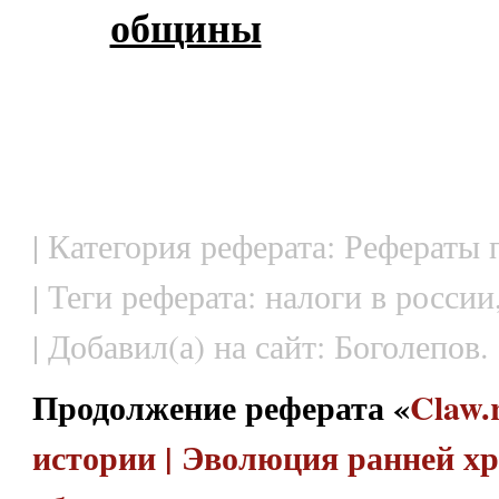
общины
| Категория реферата: Рефераты 
| Теги реферата: налоги в россии
| Добавил(а) на сайт: Боголепов.
Продолжение реферата «
Claw.
истории | Эволюция ранней х