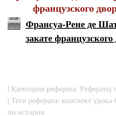
французского дво
Франсуа-Рене де Ша
закате французского
| Категория реферата: Рефераты 
| Теги реферата: конспект урока 
по истории