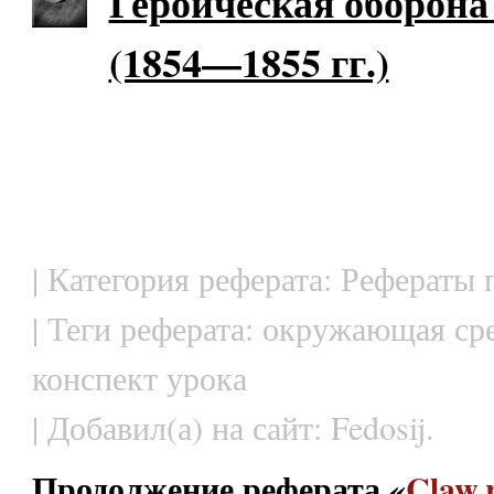
Героическая оборона
(1854—1855 гг.)
| Категория реферата: Рефераты 
| Теги реферата: окружающая сре
конспект урока
| Добавил(а) на сайт: Fedosij.
Продолжение реферата «
Claw.