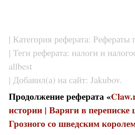
| Категория реферата: Рефераты 
| Теги реферата: налоги и налог
allbest
| Добавил(а) на сайт: Jakubov.
Продолжение реферата «
Claw.
истории | Варяги в переписке
Грозного со шведским короле