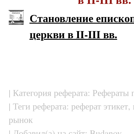
Становление еписко
церкви в II-III вв.
| Категория реферата: Рефераты 
| Теги реферата: реферат этикет,
рынок
| Добавил(а) на сайт: Budanov.