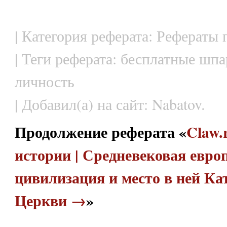
| Категория реферата: Рефераты 
| Теги реферата: бесплатные шпа
личность
| Добавил(а) на сайт: Nabatov.
Продолжение реферата «
Claw.
истории | Средневековая евро
цивилизация и место в ней Ка
Церкви →
»