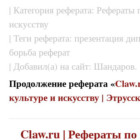
| Категория реферата: Рефераты 
искусству
| Теги реферата: презентация д
борьба реферат
| Добавил(а) на сайт: Шандаров.
Продолжение реферата «
Claw.
культуре и искусству | Этрус
Claw.ru | Рефераты по