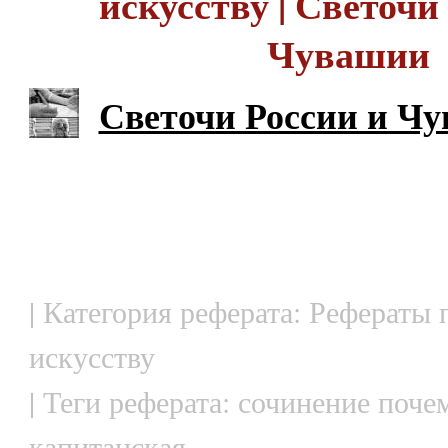
искусству | Светочи
Чувашии
Светочи России и Ч
| Категория реферата: Рефераты 
искусству
| Теги реферата: сочинение поче
капитанская