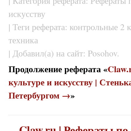
| Категория реферата: Рефераты 
искусству
| Теги реферата: контрольные 2 
техника
| Добавил(а) на сайт: Posohov.
Продолжение реферата «
Claw.
культуре и искусству | Стеньк
Петербургом →
»
Claw.ru | Рефераты по