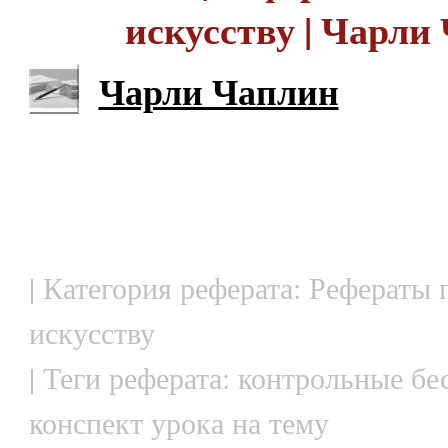
искусству | Чарли
Чарли Чаплин
| Категория реферата: Рефераты 
искусству
| Теги реферата: контрольные бе
конспект урока на тему