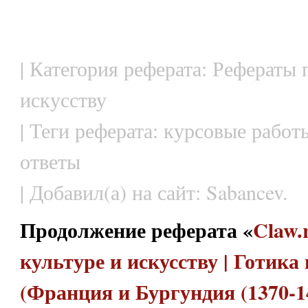
| Категория реферата: Рефераты 
искусству
| Теги реферата: курсовые рабо
ответы
| Добавил(а) на сайт: Sabancev.
Продолжение реферата «
Claw.
культуре и искусству | Готика 
(Франция и Бургундия (1370-1