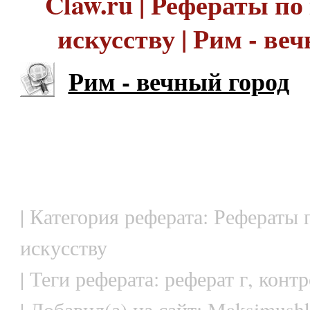
Claw.ru | Рефераты по
искусству | Рим - ве
Рим - вечный город
| Категория реферата: Рефераты 
искусству
| Теги реферата: реферат г, конт
| Добавил(а) на сайт: Maksimushk