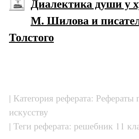
Диалектика души у х
М. Шилова и писател
Толстого
| Категория реферата: Рефераты 
искусству
| Теги реферата: решебник 11 кл