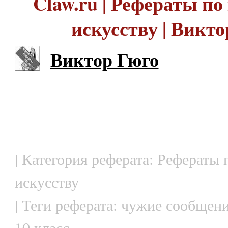
Claw.ru | Рефераты по
искусству | Викт
Виктор Гюго
| Категория реферата: Рефераты 
искусству
| Теги реферата: чужие сообщен
10 класс