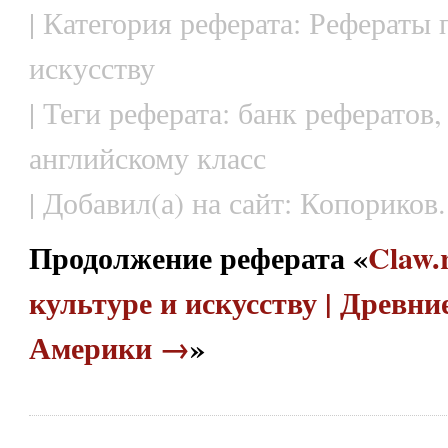
| Категория реферата: Рефераты 
искусству
| Теги реферата: банк рефератов
английскому класс
| Добавил(а) на сайт: Копориков.
Продолжение реферата «
Claw.
культуре и искусству | Древн
Америки →
»