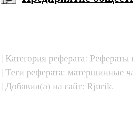
| Категория реферата: Рефераты
| Теги реферата: матершинные 
| Добавил(а) на сайт: Rjurik.