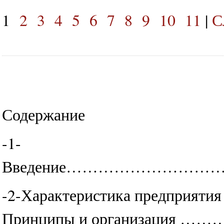
1
2
3
4
5
6
7
8
9
10
11
|
С
Содержание
-1-
Введение…………………
-2-Характеристика предпр
Принципы и организ