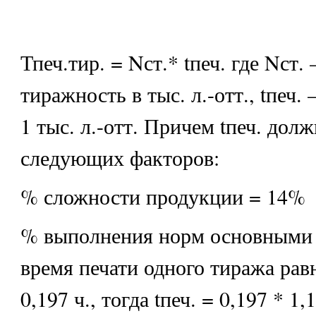
Тпеч.тир. = Nст.* tпеч. где Nст. 
тиражность в тыс. л.-отт., tпеч. 
1 тыс. л.-отт. Причем tпеч. дол
следующих факторов:
% сложности продукции = 14%
% выполнения норм основными р
время печати одного тиража рав
0,197 ч., тогда tпеч. = 0,197 * 1,