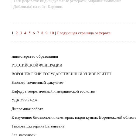
| Теги реферата: индивидуальные рефераты, мировая экономика
| Добавил(а) на сайт: Карявин.
1
2
3
4
5
6
7
8
9
10
|
Следующая страница реферата
министерство образования
РОССИЙСКОЙ ФЕДЕРАЦИИ
ВОРОНЕЖСКИЙ ГОСУДАРСТВЕННЫЙ УНИВЕРСИТЕТ
Биолого-почвенный факультет
Кафедра теоретической и медицинской зоологии
УДК 599.742.4
Дипломная работа
К изучению биоэкологии некоторых видов куньих Воронежской области
Такнова Екатерина Евгеньевна
Зав. кафедрой: