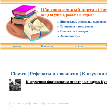
Образовательный портал Claw
Всё для учебы, работы и отдыха
» Шпаргалки, рефераты, курсовые
» Сочинения и изложения
» Конспекты и лекции
» Энциклопедии
Главная
В начало
Каталог
З
Claw.ru | Рефераты по зоологии | К изуче
К изучению биоэкологии некоторых видов Ку
| Категория реферата: Рефераты по зоологии