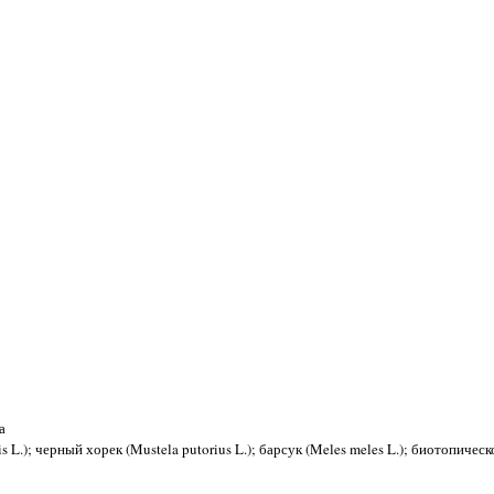
а
alis L.); черный хорек (Mustela putorius L.); барсук (Meles meles L.); биотопиче