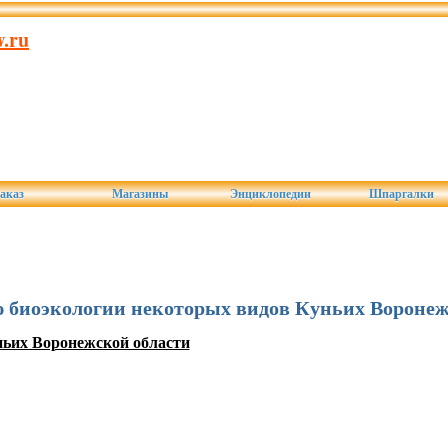
.ru
аказ
Магазины
Энциклопедии
Шпаргалки
нию биоэкологии некоторых видов Куньих Вороне
ньих Воронежской области