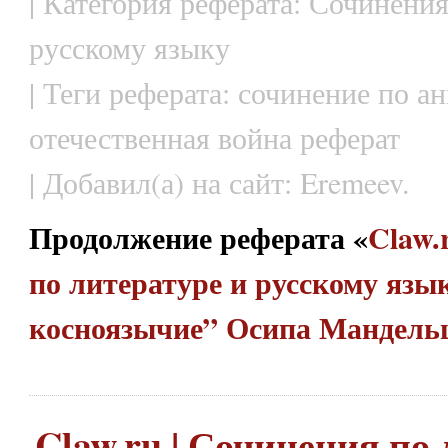
| Категория реферата: Сочинения
русскому языку
| Теги реферата: сочинение по а
отечественная война реферат
| Добавил(а) на сайт: Eremeev.
Продолжение реферата «
Claw.
по литературе и русскому язы
косноязычие” Осипа Мандел
Claw.ru | Сочинения по 