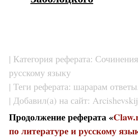
| Категория реферата: Сочинения
русскому языку
| Теги реферата: шарарам ответы
| Добавил(а) на сайт: Arcishevskij
Продолжение реферата «
Claw.
по литературе и русскому язык