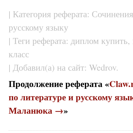
| Категория реферата: Сочинения
русскому языку
| Теги реферата: диплом купить,
класс
| Добавил(а) на сайт: Wedrov.
Продолжение реферата «
Claw.
по литературе и русскому язы
Маланюка →
»