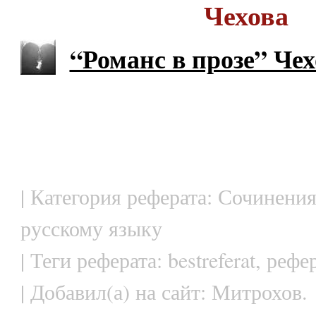
Чехова
“Романс в прозе” Чех
| Категория реферата: Сочинения
русскому языку
| Теги реферата: bestreferat, рефе
| Добавил(а) на сайт: Митрохов.