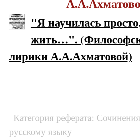
А.А.Ахматово
"Я научилась просто
жить…". (Философс
лирики А.А.Ахматовой)
| Категория реферата: Сочинения
русскому языку