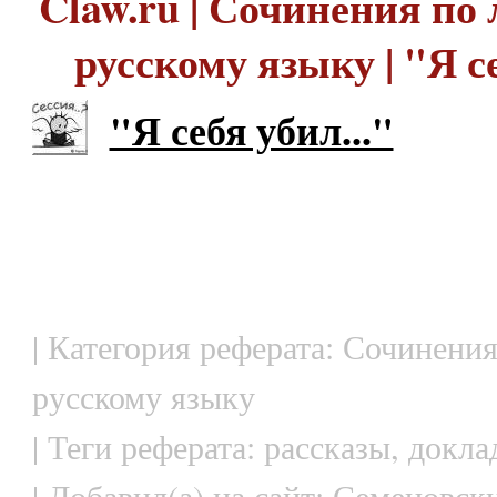
Claw.ru | Сочинения по 
русскому языку | "Я се
"Я себя убил..."
| Категория реферата: Сочинения
русскому языку
| Теги реферата: рассказы, докл
| Добавил(а) на сайт: Семеновск