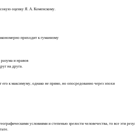
 высокую оценку Я. А. Коменскому.
 закономерно приходит к гуманизму
 разума и нравов
руг на друга.
 его к максимуму, однако не прямо, но опосредованно через эпохи
ографическими условиями и степенью зрелости человечества, то все эти резу
тате.