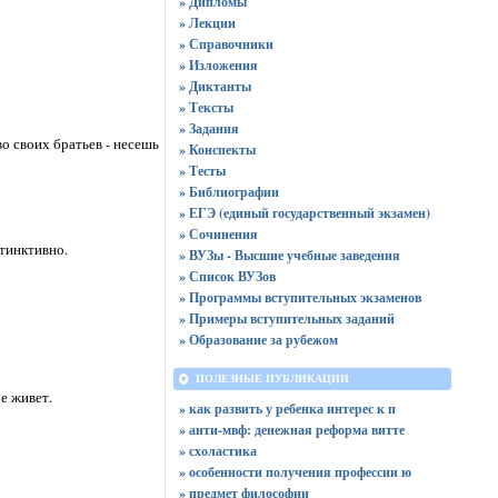
» Дипломы
» Лекции
» Справочники
» Изложения
» Диктанты
» Тексты
» Задания
о своих братьев - несешь
» Конспекты
» Тесты
» Библиографии
» ЕГЭ (единый государственный экзамен)
» Сочинения
тинктивно.
» ВУЗы - Высшие учебные заведения
» Список ВУЗов
» Программы вступительных экзаменов
» Примеры вступительных заданий
» Образование за рубежом
ПОЛЕЗНЫЕ ПУБЛИКАЦИИ
е живет.
» как развить у ребенка интерес к п
» анти-мвф: денежная реформа витте
» схоластика
» особенности получения профессии ю
» предмет философии