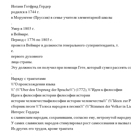
Иоганн Готфрид Гердер
родился в 1744 г.
в Морунгене (Пруссия) в семье учителя элементарной школы
.
Умер в 1803 г.
в Веймаре.
Период с 1776 по 1803 г.
провел в Веймаре в должности генерального суперинтенданта, т.
е.
первого духовного
лица страны.
Эту должность он получил при помощи Гете, который сумел рассеять с
.
Наряду с трактатами
\\"О происхождении языка
\\" (\\"Uber den Ursprung der Sprache\\") (1772), \\"Идеи к философии
Идеи к философии истории философии истории
истории человечествафилософии истории человечества\\" (\\"Ideen zur Ph
сборник песен \\"Голоса народов в песнях\\" (\\"Stimmen der Volker in 
Интерес Гердера
к славянским народам, сохранившим, согласно ему, нетронутой народну
У самих славянских народов стимулировал рост самосознания и вызвал
Из других его трудов, кроме трактата