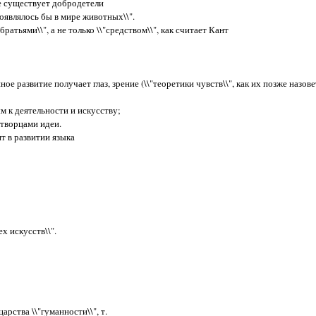
Не существует добродетели
роявлялось бы в мире животных\\".
атьями\\", а не только \\"средством\\", как считает Кант
е развитие получает глаз, зрение (\\"теоретики чувств\\", как их позже назов
 к деятельности и искусству;
 творцами идеи.
 в развитии языка
х искусств\\".
арства \\"гуманности\\", т.