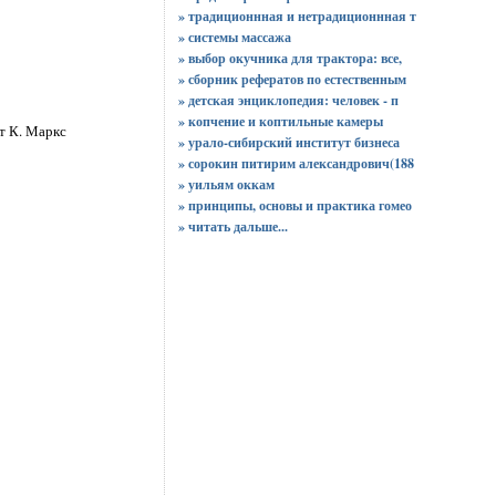
» традиционнная и нетрадиционнная т
» системы массажа
» выбор окучника для трактора: все,
» сборник рефератов по естественным
» детская энциклопедия: человек - п
» копчение и коптильные камеры
ет К. Маркс
» урало-сибирский институт бизнеса
» сорокин питирим александрович(188
» уильям оккам
» принципы, основы и практика гомео
»
читать дальше...