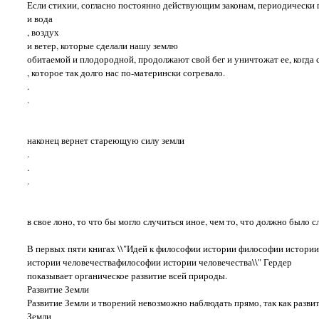
Если стихии, согласно постоянно действующим законам, периодически п
и вода
, воздух
и ветер, которые сделали нашу землю
обитаемой и плодородной, продолжают свой бег и уничтожат ее, когда 
, которое так долго нас по-матерински согревало.
.
.
наконец вернет стареющую силу земли
.
.
.
в свое лоно, то что бы могло случиться иное, чем то, что должно было 
В первых пяти книгах \\"Идей к философии истории философии истории
истории человечествафилософии истории человечества\\" Гердер
показывает органическое развитие всей природы.
Развитие Земли
Развитие Земли и творений невозможно наблюдать прямо, так как разви
Земли