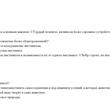
я основным законом: \\"Гордый человече, взгляни на более скромное устройств
есконечно более облагороженной\\".
 и неподчинение инстинктам.
стью инстинкта.
 инстинктов и независимость их от одного инстинкта: \\"Бобр строит, но инс
нкта\\".
тинктаинстинкта самосохранения и под влиянием условий, в которых животно
ной мере творят и само животное.
ульсе природы.