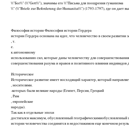
\\"Бог\\" (\\"Gott\\"), значимы его \\"Письма для поощрения гуманизма
\\" (\\"Briefe zur Beforderung der Humanitat\\") (1793-1797), где он дает
Философия истории Философия истории Гердера
истории Гердера основана на идее, что человечество в своем развитии
, т.
е.
к автономному
использованию сил, которые даны человечеству для совершенствования
совершенствования разума и нравов и позитивного влияния индивидов д
Историческое
Историческое развитие имеет восходящий характер, который направляет
, носителями.
-которых были великие народы (Египет, Персия, Грецкий
, Рим
, европейские
народы).
Так как в отдельные эпохи
достигался максимум, обусловленный географическимиобусловленный ге
истории человечества соединятся в недостижимом еще конечном резуль