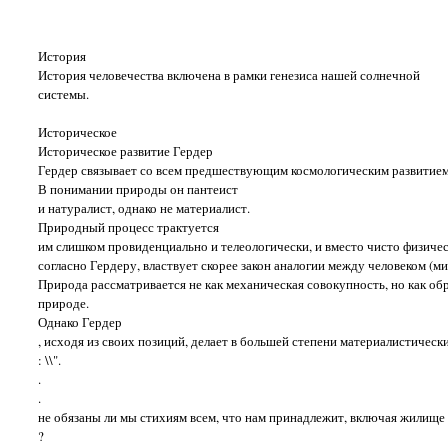
История
История человечества включена в рамки генезиса нашей солнечной
системы.
Историческое
Историческое развитие Гердер
Гердер связывает со всем предшествующим космологическим развитием
В понимании природы он пантеист
и натуралист, однако не материалист.
Природный процесс трактуется
им слишком провиденциально и телеологически, и вместо чисто физическ
согласно Гердеру, властвует скорее закон аналогии между человеком (м
Природа рассматривается не как механическая совокупность, но как о
природе.
Однако Гердер
, исходя из своих позиций, делает в большей степени материалистическ
: \\".
.
.
не обязаны ли мы стихиям всем, что нам принадлежит, включая жилище
?