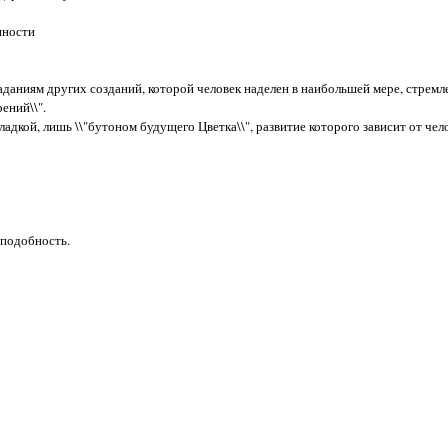
нности
аданиям других созданий, которой человек наделен в наибольшей мере, стремле
ений\\".
адкой, лишь \\"бутоном будущего Цветка\\", развитие которого зависит от чело
оподобность.