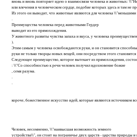
вновь и вновь повторяет идею о взаимосвязи человека и животных: \\"
или влечения в человеческом сердце, подобие которых здесь и там не п
Из этого он выводит, что животные являются для человека \\"меньшими бр
.
Преимущества человека перед животными Гердер
выводит из его прямохождения.
У животного развиты чувства запаха и вкуса, у человека преимущественно
).
Этим самым у человека освобождаются руки, и он становится способным
руки не только творцы новых вещей, они посредством этого становятся
Следующее преимущество, которое вытекает из прямохождения, состоит
: \\"Со способностью к речи человек получил вдохновение божие
, семя разума.
.
.
короче, божественное искусство идей, которые являются источником все
Человек, несомненно, \\"наивысшая возможность земного
устройства\\", он стоит на пограничье двух царств - царства природы и ц