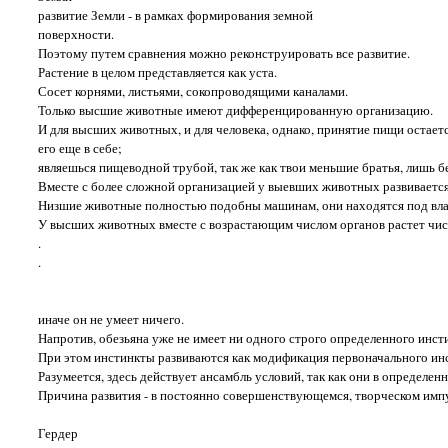
развитие Земли - в рамках формирования земной
поверхности.
Поэтому путем сравнения можно реконструировать все развитие.
Растение в целом представляется как уста.
Сосет корнями, листьями, сокопроводящими каналами.
Только высшие животные имеют дифференцированную организацию.
И для высших животных, и для человека, однако, принятие пищи остаетс
его еще в себе;
являешься пищеводной трубой, так же как твои меньшие братья, лишь б
Вместе с более сложной организацией у выевших животных развивается
Низшие животные полностью подобны машинам, они находятся под вла
У высших животных вместе с возрастающим числом органов растет число
.
.
иначе он не умеет ничего.
Напротив, обезьяна уже не имеет ни одного строго определенного инсти
При этом инстинкты развиваются как модификация первоначального инс
Разумеется, здесь действует ансамбль условий, так как они в определен
Причина развития - в постоянно совершенствующемся, творческом имп
Гердер