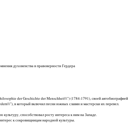
омнения духовенства в правоверности Гердера
ilosophie der Geschichte der Menschheit\\") (1784-1791), своей автобиографией 
Liedern\\"), в который включил песни южных славян и мастерски их перевел.
ю культуру, способствовал росту интереса к ним на Западе.
 интерес к сокровищницам народной культуры.