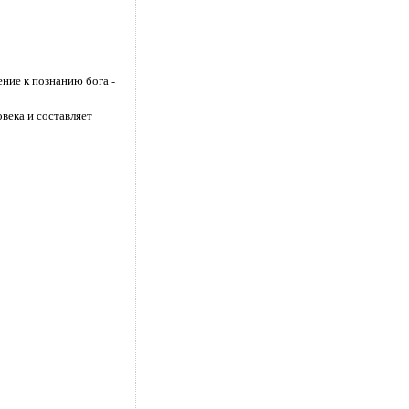
ние к познанию бога -
века и составляет