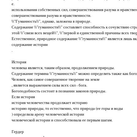
е.
использования собственных сил, совершенствования разума и нравстве
совершенствования разума и нравственности.
\\"Гуманность\\", однако, заложена в природе.
Содержание \\"гуманности\\" составляет способность к сочувствию стр
этой \\"связи всех вещей\\", \\"первой и единственной причины всех твор
Естественное, природное содержание \\"гуманности\\" является лишь вкл
содержание истории
.
История
человека является, таким образом, продолжением природы.
Содержание термина \\"гуманность\\" можно определить также как бог
Человек, как самое совершенное творение на земле
, является выражением силы всех сил - бога.
Богоподобность состоит в познании законов природы.
Если история
история человечества продолжает историю
историю природы, то естественно, что природа (ее горы и воды
) определила арену человеческой истории
человеческой истории и способствовала ее первым шагам.
Гердер