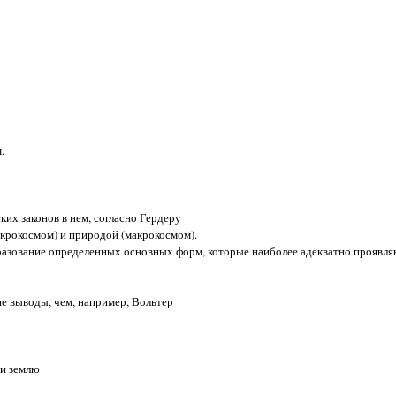
.
их законов в нем, согласно Гердеру
икрокосмом) и природой (макрокосмом).
бразование определенных основных форм, которые наиболее адекватно проявля
ие выводы, чем, например, Вольтер
 и землю