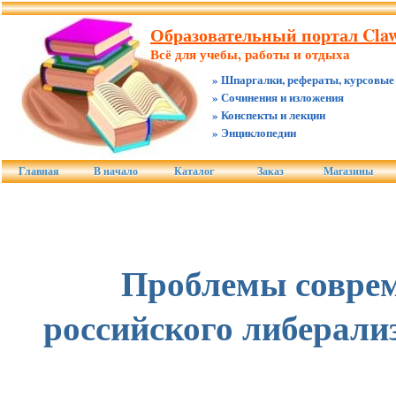
Образовательный портал Claw.
Всё для учебы, работы и отдыха
» Шпаргалки, рефераты, курсовые
» Сочинения и изложения
» Конспекты и лекции
» Энциклопедии
Главная
В начало
Каталог
Заказ
Магазины
Проблемы совре
российского либерализ