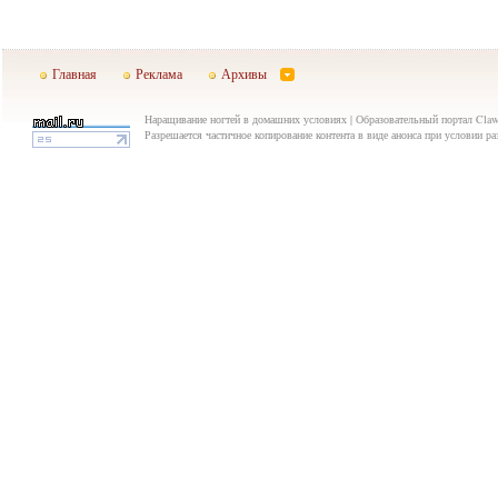
Главная
Реклама
Архивы
Наращивание ногтей в домашних условиях | Образовательный портал Claw.
Разрешается частичное копирование контента в виде анонса при условии р