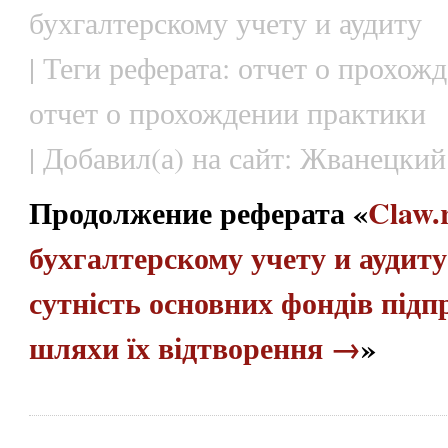
бухгалтерскому учету и аудиту
| Теги реферата: отчет о прохож
отчет о прохождении практики
| Добавил(а) на сайт: Жванецкий
Продолжение реферата «
Claw.
бухгалтерскому учету и аудиту
сутність основних фондів підп
шляхи їх відтворення →
»