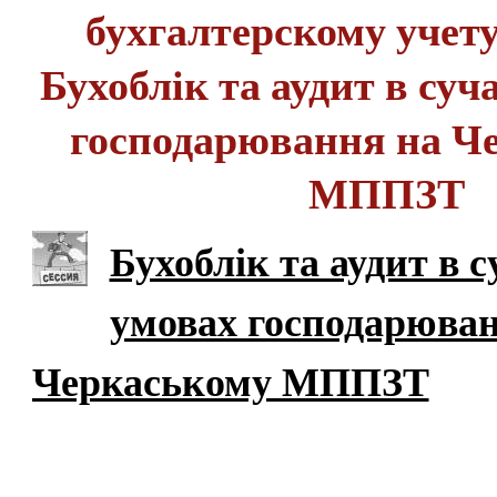
бухгалтерскому учету 
Бухоблік та аудит в суч
господарювання на Ч
МППЗТ
Бухоблік та аудит в 
умовах господарюван
Черкаському МППЗТ