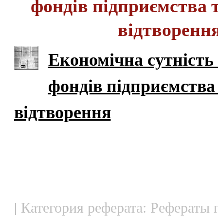
фондів підприємства 
відтворенн
Економічна сутність
фондів підприємства
відтворення
| Категория реферата: Рефераты 