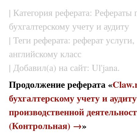
| Категория реферата: Рефераты 
бухгалтерскому учету и аудиту
| Теги реферата: реферат услуги
английскому класс
| Добавил(а) на сайт: Ul'jana.
Продолжение реферата «
Claw.
бухгалтерскому учету и аудиту
производственной деятельнос
(Контрольная) →
»