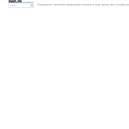
Разрешается частичное копирование контента в виде анонса при условии р