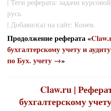
| Теги реферата: задачи курсово
русь
| Добавил(а) на сайт: Конев.
Продолжение реферата «
Claw.
бухгалтерскому учету и аудит
по Бух. учету →
»
Claw.ru | Рефера
бухгалтерскому учету 