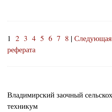
1
2
3
4
5
6
7
8
|
Следующая
реферата
Владимирский заочный сельско
техникум