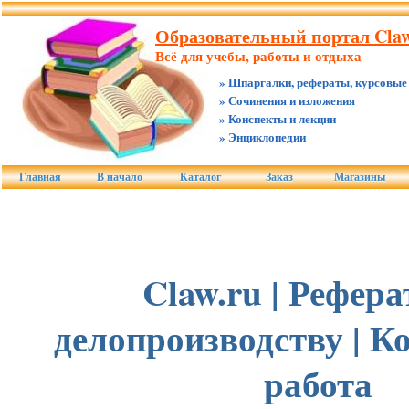
Образовательный портал Claw
Всё для учебы, работы и отдыха
» Шпаргалки, рефераты, курсовые
» Сочинения и изложения
» Конспекты и лекции
» Энциклопедии
Главная
В начало
Каталог
Заказ
Магазины
Claw.ru | Рефер
делопроизводству | К
работа