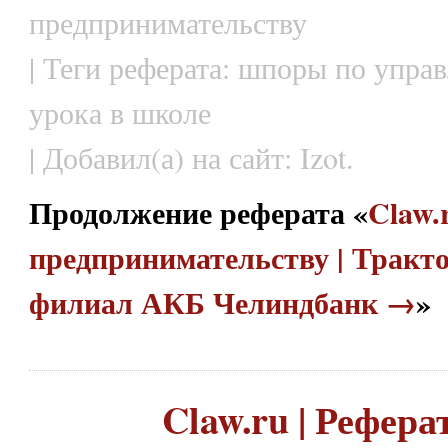
предпринимательству
| Теги реферата: шпоры по упра
урока в школе
| Добавил(а) на сайт: Izot.
Продолжение реферата «
Claw.
предпринимательству | Тракт
филиал АКБ Челиндбанк →
»
Claw.ru | Рефера