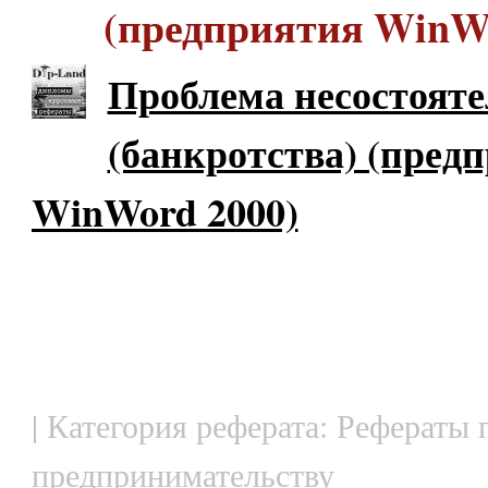
(предприятия WinWo
Проблема несостоят
(банкротства) (пред
WinWord 2000)
| Категория реферата: Рефераты 
предпринимательству