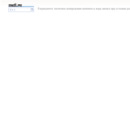
Разрешается частичное копирование контента в виде анонса при условии р