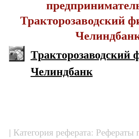
предприниматель
Тракторозаводский 
Челиндбан
Тракторозаводский 
Челиндбанк
| Категория реферата: Рефераты 