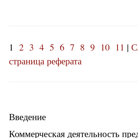
1
2
3
4
5
6
7
8
9
10
11
|
С
страница реферата
Введение
Коммерческая деятельность пред