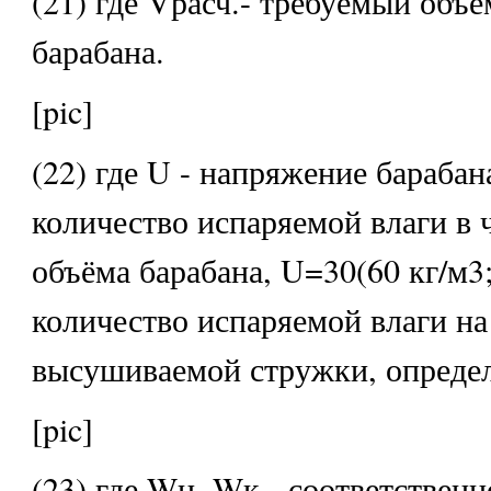
(21) где Vрасч.- требуемый объ
барабана.
[pic]
(22) где U - напряжение барабана
количество испаряемой влаги в ч
объёма барабана, U=30(60 кг/м3;
количество испаряемой влаги на
высушиваемой стружки, опреде
[pic]
(23) где Wн ,Wк - соответственн