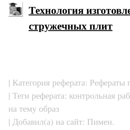
Технология изготовл
стружечных плит
| Категория реферата: Рефераты 
| Теги реферата: контрольная ра
на тему образ
| Добавил(а) на сайт: Пимен.