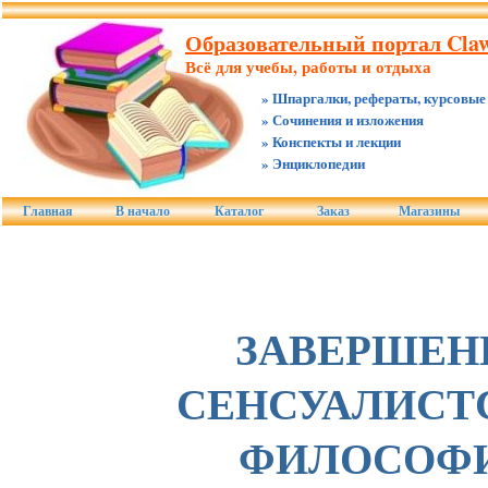
Образовательный портал Claw.
Всё для учебы, работы и отдыха
» Шпаргалки, рефераты, курсовые
» Сочинения и изложения
» Конспекты и лекции
» Энциклопедии
Главная
В начало
Каталог
Заказ
Магазины
ЗАВЕРШЕН
СЕНСУАЛИСТ
ФИЛОСОФ