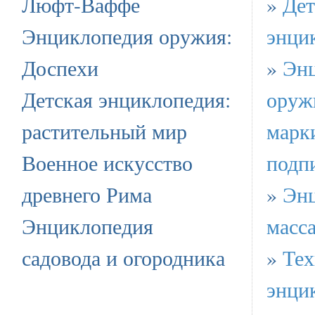
Люфт-Ваффе
»
Дет
Энциклопедия оружия:
энци
Доспехи
»
Эн
Детская энциклопедия:
оруж
растительный мир
марк
Военное искусство
подп
древнего Рима
»
Эн
Энциклопедия
масс
садовода и огородника
»
Тех
энци