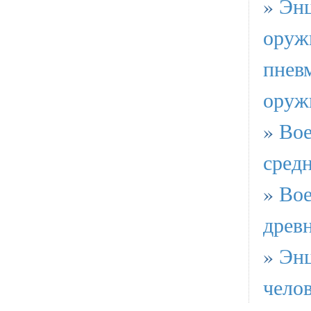
»
Эн
оруж
пнев
оруж
»
Вое
сред
»
Вое
древ
»
Эн
чело