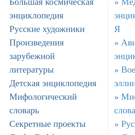
Большая космическая
»
Ме
энциклопедия
энци
Русские художники
Я
Произведения
»
Ав
зарубежной
энци
литературы
»
Вое
Детская энциклопедия
элли
Мифологический
»
Ми
словарь
слов
Секретные проекты
»
Рус