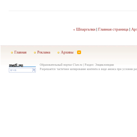
« Шпаргалки
|
Главная страница
|
Ар
Главная
Реклама
Архивы
Образовательный портал Claw.ru | Раздел: Энциклопедии
Разрешается частичное копирование контента в виде анонса при условии р