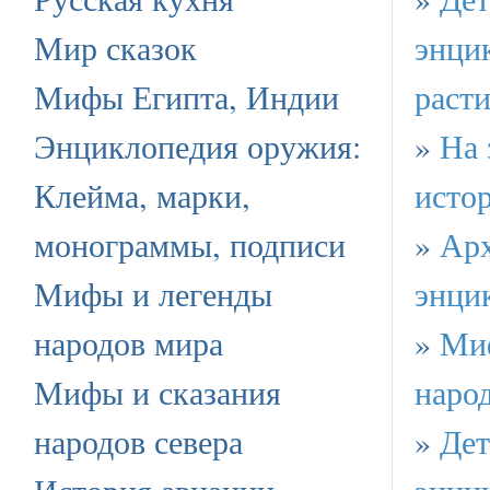
Мир сказок
энци
Мифы Египта, Индии
раст
Энциклопедия оружия:
»
На 
Клейма, марки,
исто
монограммы, подписи
»
Арх
Мифы и легенды
энци
народов мира
»
Ми
Мифы и сказания
наро
народов севера
»
Дет
История авиации
энци