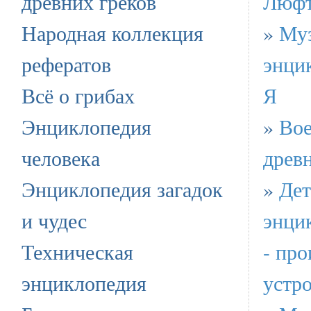
древних греков
Люфт
Народная коллекция
»
Му
рефератов
энци
Всё о грибах
Я
Энциклопедия
»
Вое
человека
древн
Энциклопедия загадок
»
Дет
и чудес
энци
Техническая
- пр
энциклопедия
устр