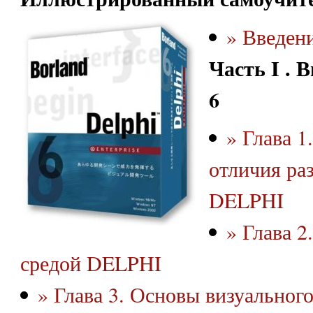
» Введен
Часть I . В
6
» Глава 1
отличия ра
DELPHI
» Глава 2
средой DELPHI
» Глава 3. Основы визуальног