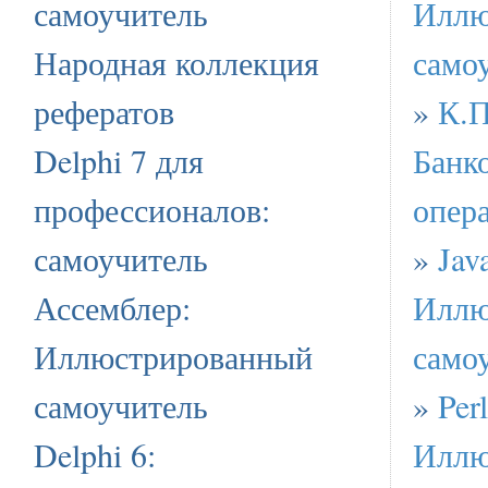
самоучитель
Иллю
Народная коллекция
само
рефератов
»
К.П
Delphi 7 для
Банко
профессионалов:
опер
самоучитель
»
Jav
Ассемблер:
Иллю
Иллюстрированный
само
самоучитель
»
Perl
Delphi 6:
Иллю