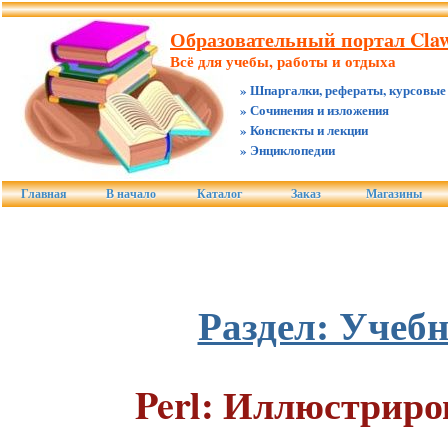
Образовательный портал Claw
Всё для учебы, работы и отдыха
» Шпаргалки, рефераты, курсовые
» Сочинения и изложения
» Конспекты и лекции
» Энциклопедии
Главная
В начало
Каталог
Заказ
Магазины
Раздел: Учеб
Perl: Иллюстрир