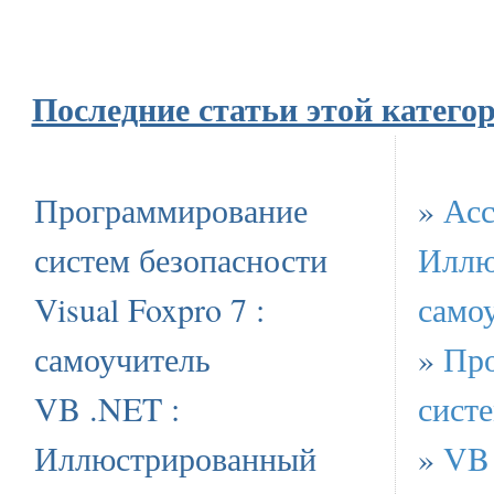
Последние статьи этой катего
Программирование
»
Асс
систем безопасности
Иллю
Visual Foxpro 7 :
само
самоучитель
»
Про
VB .NET :
сист
Иллюстрированный
»
VB 