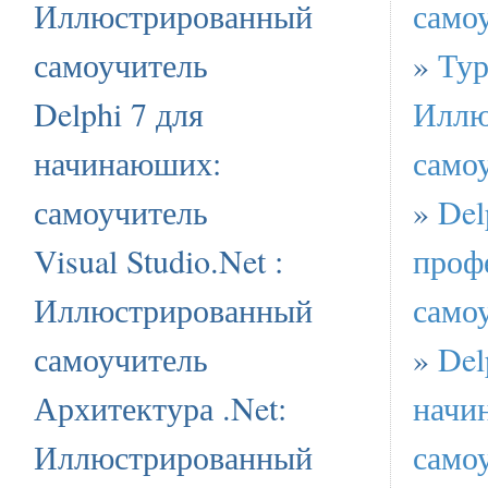
Иллюстрированный
само
самоучитель
»
Тур
Delphi 7 для
Иллю
начинаюших:
само
самоучитель
»
Del
Visual Studio.Net :
проф
Иллюстрированный
само
самоучитель
»
Del
Архитектура .Net:
начи
Иллюстрированный
само