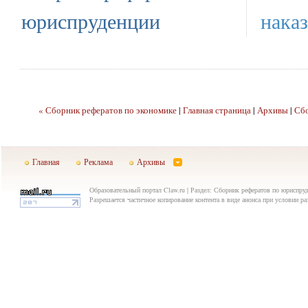
юриспруденции
наказ
« Сборник рефератов по экономике
|
Главная страница
|
Архивы
|
Сбо
Главная
Реклама
Архивы
Образовательный портал Claw.ru | Раздел: Сборник рефератов по юриспру
Разрешается частичное копирование контента в виде анонса при условии р