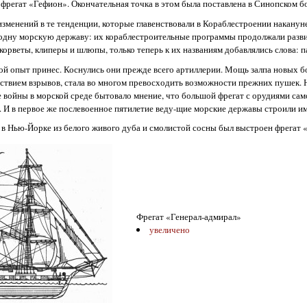
фрегат «Гефион». Окончательная точка в этом была поставлена в Синопском б
изменений в те тенденции, которые главенствовали в Кораблестроении наканун
 ни одну морскую державу: их кораблестроительные программы продолжали разв
корветы, клиперы и шлюпы, только теперь к их названиям добавлялись слова: п
евой опыт принес. Коснулись они прежде всего артиллерии. Мощь залпа новых 
йствием взрывов, стала во многом превосходить возможности прежних пушек. 
 войны в морской среде бытовало мнение, что большой фрегат с орудиями сам
И в первое же послевоенное пятилетие веду-щие морские державы строили им
ва в Нью-Йорке из белого живого дуба и смолистой сосны был выстроен фрегат 
Фрегат «Генерал-адмирал»
увеличено