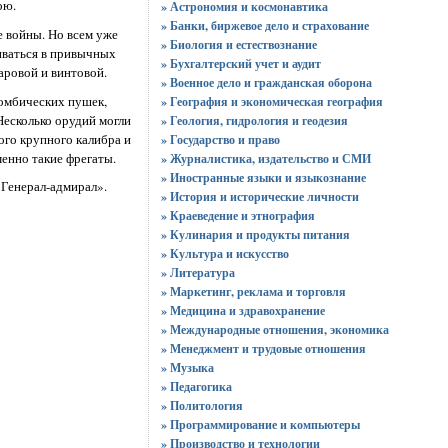
ою.
» Астрономия и космонавтика
» Банки, биржевое дело и страхование
е войны. Но всем уже
» Биология и естествознание
иваться в привычных
» Бухгалтерский учет и аудит
аровой и винтовой.
» Военное дело и гражданская оборона
бомбических пушек,
» География и экономическая география
Несколько орудий могли
» Геология, гидрология и геодезия
ого крупного калибра и
» Государство и право
енно такие фрегаты.
» Журналистика, издательство и СМИ
» Иностранные языки и языкознание
«Генерал-адмирал».
» История и исторические личности
» Краеведение и этнография
» Кулинария и продукты питания
» Культура и искусство
» Литература
» Маркетинг, реклама и торговля
» Медицина и здравохранение
» Международные отношения, экономика
» Менеджмент и трудовые отношения
» Музыка
» Педагогика
» Политология
» Программирование и компьютеры
» Производство и технологии