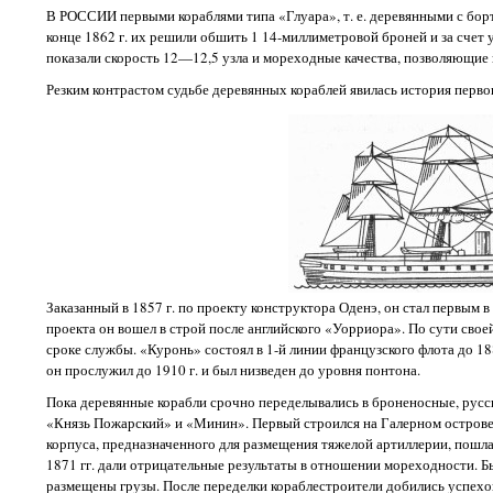
В РОССИИ первыми кораблями типа «Глуара», т. е. деревянными с борт
конце 1862 г. их решили обшить 1 14-миллиметровой броней и за счет 
показали скорость 12—12,5 узла и мореходные качества, позволяющие 
Резким контрастом судьбе деревянных кораблей явилась история перво
Заказанный в 1857 г. по проекту конструктора Оденэ, он стал первым 
проекта он вошел в строй после английского «Уорриора». По сути своей,
сроке службы. «Куронь» состоял в 1-й линии французского флота до 188
он прослужил до 1910 г. и был низведен до уровня понтона.
Пока деревянные корабли срочно переделывались в броненосные, русс
«Князь Пожарский» и «Минин». Первый строился на Галерном острове це
корпуса, предназначенного для размещения тяжелой артиллерии, пошла 
1871 гг. дали отрицательные результаты в отношении мореходности. Б
размещены грузы. После переделки кораблестроители добились успехов