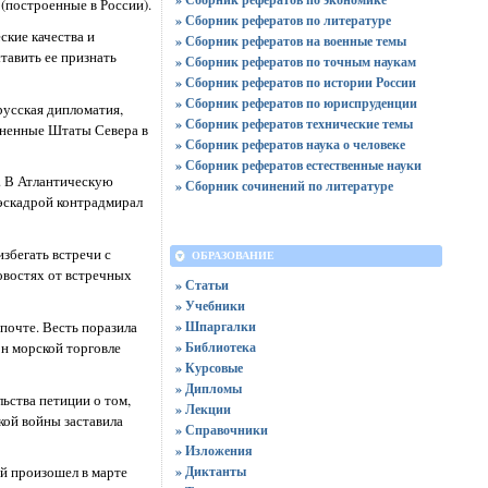
 (построенные в России).
» Сборник рефератов по литературе
ские качества и
» Сборник рефератов на военные темы
тавить ее признать
» Сборник рефератов по точным наукам
» Сборник рефератов по истории России
» Сборник рефератов по юриспруденции
русская дипломатия,
» Сборник рефератов технические темы
иненные Штаты Севера в
» Сборник рефератов наука о человеке
» Сборник рефератов естественные науки
. В Атлантическую
» Сборник сочинений по литературе
эскадрой контрадмирал
збегать встречи с
ОБРАЗОВАНИЕ
овостях от встречных
» Статьи
» Учебники
почте. Весть поразила
» Шпаргалки
н морской торговле
» Библиотека
» Курсовые
» Дипломы
ьства петиции о том,
» Лекции
кой войны заставила
» Справочники
» Изложения
» Диктанты
й произошел в марте