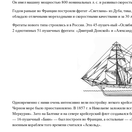
Он имел машину мощностью 800 номинальных л. с. и развивал скорость 
Годом раньше во Франции построили фрегат «Светлана» из Дуба, тика, к
обладало отличными мореходными и скоростными качествами и за 30 
Фрегаты нового типа строились и в России. Это 45-пушеч-ный «Ослябя
2 однотипных 51-пушечных фрегата: «Дмитрий Донской» и «Александ
Одновременно с ними очень интенсивно вели постройку легкого крейс
Черном море было приостановлено. В 1857 г. в Николаеве заложили вс
Меркурия». Зато на Балтике и на севере крейсерский флот создавался б
— 16-пушечный «Баян» — был построен во Франции, а остальные — «К
военным кораблем того времени считался «Аскольд».