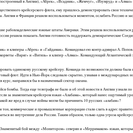
 (построенный в Англии), «Абрек», «Всадник», «Жемчуг», «Изумруд» и «Алмаз»
щественного крейсерского флота, ему пришлось демонстрировать свои техниче
а. Англия и Франция решили воспользоваться моментом, ослабить Россию и зас
вшие рабовладельческие южные штаты Америки. Этим решила воспользоваться 
Россия решила показать Англии готовность поддержать демократические Соед
ик» и клиперы «Абрек» и «Гайдамак». Командовал ею контр-адмирал А. Попов
 корветы «Варяг» и «Витязь» и клипер «Алмаз». Командующий Атлантической 
лировать одинокому русскому крейсеру. Команда по возможности должна была и
орговый флот. Идти в Нью-Йорк следовало скрытно, узнавая о международных н
в курс, направился бы в назначенный сектор океана.
я бомбы. Тогда еще телеграфа не было и об этой новости в Англии узнали по 
ж если за знаменитым крейсером южан «Алабама», который нанес ощутимый уро
акой же вред в случае войны могли бы причинить 10 русских «алабам»?
 тон, коммерческие и промышленные корпорации стали слать в адрес правител
ваться во внутренние дела России. Таким образом, только одна угроза крейсерс
сь. Знаменитый бой между «Монитором» северян и «Мерримаком» южан, которы