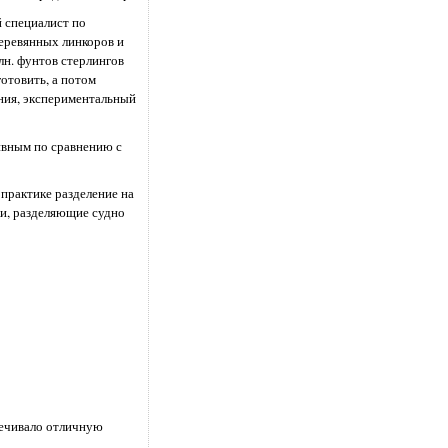
й специалист по
деревянных линкоров и
лн. фунтов стерлингов
отовить, а потом
ения, экспериментальный
ивным по сравнению с
 практике разделение на
и, разделяющие судно
печивало отличную