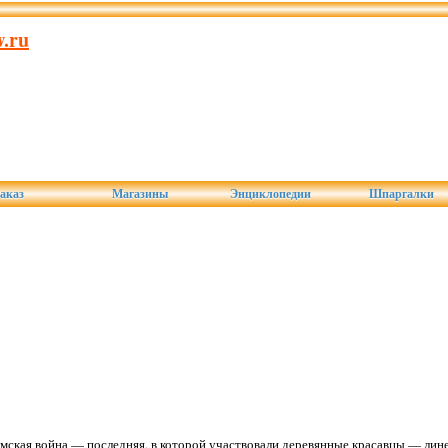
.ru
аказ
Магазины
Энциклопедии
Шпаргалки
мская война — последняя, в которой участвовали деревянные красавцы — лине