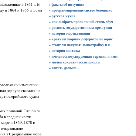
заложенные в 1861 г. В
» факты об интуиции
 в 1864 и 1865 гг., они
» программирование систем безопасно
» русская кухня
» как выбрать правильный стиль обуч
» роспись государственным преступни
» история мореплавания
» краткий сборник рефератов по юрис
» стоит ли покупать новостройку в к
» история массажа
» иммуностимулирующая терапия и имм
» малые сократические школы
»
читать дальше...
роволочек и изменений
иал корпуса сказался на
-артиллерийского судна
ких плаваний. Это были
а в средней части
 море в 1869, 1870 и
е неправильно
ния в Средиземное море.