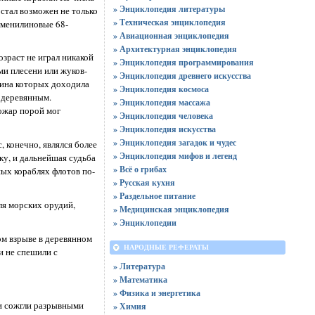
» Энциклопедия литературы
стал возможен не только
» Техническая энциклопедия
именилиновые 68-
» Авиационная энциклопедия
» Архитектурная энциклопедия
зраст не играл никакой
» Энциклопедия программирования
ми плесени или жуков-
» Энциклопедия древнего искусства
щина которых доходила
» Энциклопедия космоса
 деревянным.
» Энциклопедия массажа
ожар порой мог
» Энциклопедия человека
» Энциклопедия искусства
» Энциклопедия загадок и чудес
 конечно, являлся более
» Энциклопедия мифов и легенд
ку, и дальнейшая судьба
» Всё о грибах
ных кораблях флотов по-
» Русская кухня
» Раздельное питание
ля морских орудий,
» Медицинская энциклопедия
» Энциклопедии
ом взрыве в деревянном
НАРОДНЫЕ РЕФЕРАТЫ
и не спешили с
» Литература
» Математика
» Физика и энергетика
еи сожгли разрывными
» Химия