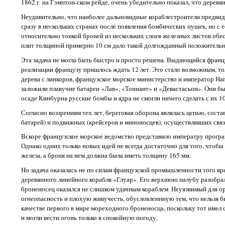
1862 г. на Гэмптон-ском рейде, очень убедительно показал, что дере
Неудивительно, что наиболее дальновидные кораблестроители предвид
сразу в нескольких странах после появления бомбических пушек, но с е
относительно тонкой броней из нескольких слоев железных листов об
плит толщиной примерно 10 см дало такой долгожданный положительн
Эта задача не могла быть быстро и просто решена. Выдающийся францу
реализации французу пришлось ждать 12 лет. Это стало возможным, то
дерева с линкоров, французское морское министерство и император На
заложили плавучие батареи «Лав», «Тоннант» и «Девастасьон». Они бы
осаде Кинбурна русские бомбы и ядра не смогли ничего сделать с их 1
Согласно воззрениям тех лет, береговая оборона являлась цепью, сос
батарей) и подвижных (крейсеров и миноносцев), осуществлявших связ
Вскоре французское морское ведомство представило императру програм
Однако одних только новых идей не всегда достаточно для того, чтоб
железа, а броня на нем должна была иметь толщину 165 мм.
Но задача оказалась не по силам французской промышленности того вр
деревянного линейного корабля «Глуар». Его верхнюю палубу разобра
броненосец оказался не слишком удачным кораблем. Неуязвимый для о
огнеопасность и плохую живучесть, обусловленнную тем, что нельзя б
качестве первого в мире мореходного броненосца, поскольку тот имел с
и могли вести огонь только в спокойную погоду.