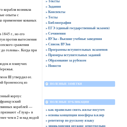
» Тексты
» Задания
о корабля возникла
» Конспекты
вые опыты с
» Тесты
ко применение кованых
» Библиографии
» ЕГЭ (единый государственный экзамен)
» Сочинения
1845 г., но его
» ВУЗы - Высшие учебные заведения
стуя против вытеснения
» Список ВУЗов
нопского сражения
» Программы вступительных экзаменов
 до головы». Когда при
» Примеры вступительных заданий
» Образование за рубежом
лодок и плавучих
» Новости
бережья.
он III утвердил ее.
ий броненосец из
ПОЛЕЗНЫЕ ЗАМЕТКИ
оенный корпус
 французский
ПОЛЕЗНЫЕ ПУБЛИКАЦИИ
ревянных кораблей —
» как правильно снять жилье посуточ
 признают «Глуар» в
» основы концепции ноосферы в.и.вер
енее чем в 2 м над водой
» репетитор по русскому языку
» энциклопедия оружия: огнестрельно