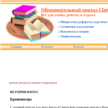
Образовательный портал Claw
Всё для учебы, работы и отдыха
» Шпаргалки, рефераты, курсовые
» Сочинения и изложения
» Конспекты и лекции
» Энциклопедии
Главная
В начало
Каталог
З
начало раздела
|
начало подраздела
ИСТОРИЯ ФЛОТА
Броненосцы
С громкой победы русского флота в Синопском сражении началась Кры