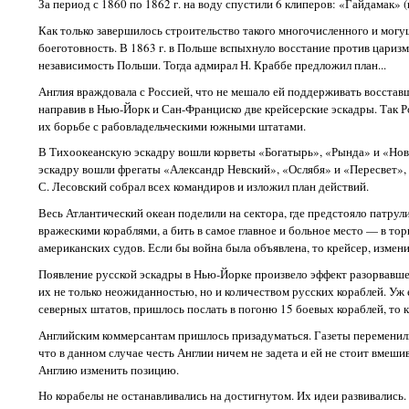
За период с 1860 по 1862 г. на воду спустили 6 клиперов: «Гайдамак»
Как только завершилось строительство такого многочисленного и могу
боеготовность. В 1863 г. в Польше вспыхнуло восстание против царизм
независимость Польши. Тогда адмирал Н. Краббе предложил план...
Англия враждовала с Россией, что не мешало ей поддерживать восста
направив в Нью-Йорк и Сан-Франциско две крейсерские эскадры. Так 
их борьбе с рабовладельческими южными штатами.
В Тихоокеанскую эскадру вошли корветы «Богатырь», «Рында» и «Нов
эскадру вошли фрегаты «Александр Невский», «Ослябя» и «Пересвет»,
С. Лесовский собрал всех командиров и изложил план действий.
Весь Атлантический океан поделили на сектора, где предстояло патру
вражескими кораблями, а бить в самое главное и больное место — в т
американских судов. Если бы война была объявлена, то крейсер, измени
Появление русской эскадры в Нью-Йорке произвело эффект разорвавшейс
их не только неожиданностью, но и количеством русских кораблей. У
северных штатов, пришлось послать в погоню 15 боевых кораблей, то к
Английским коммерсантам пришлось призадуматься. Газеты переменили
что в данном случае честь Англии ничем не задета и ей не стоит вмеши
Англию изменить позицию.
Но корабелы не останавливались на достигнутом. Их идеи развивали