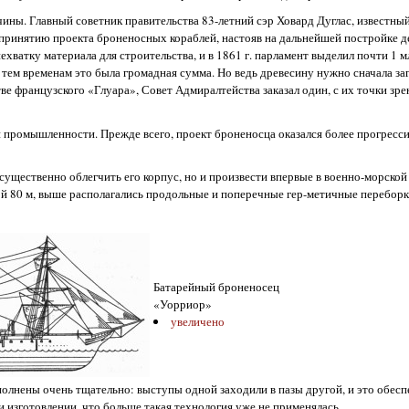
ичины. Главный советник правительства 83-летний сэр Ховард Дуглас, известны
 принятию проекта броненосных кораблей, настояв на дальнейшей постройке 
хватку материала для строительства, и в 1861 г. парламент выделил почти 1 м
тем временам это была громадная сумма. Но ведь древесину нужно сначала заг
тве французского «Глуара», Совет Адмиралтейства заказал один, с их точки зр
й промышленности. Прежде всего, проект броненосца оказался более прогресс
 существенно облегчить его корпус, но и произвести впервые в военно-морской
й 80 м, выше располагались продольные и поперечные гер-метичные переборк
Батарейный броненосец
«Уорриор»
увеличено
ыполнены очень тщательно: выступы одной заходили в пазы другой, и это обес
 изготовлении, что больше такая технология уже не применялась.