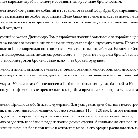
вянные паровые корабли не могут составить конкуренцию броненосным.
ели подобное развитие событий и готовили ответный ход. Идея бронированног
е реализацией не особо торопились. Дело было не только в консерватизме: пер
ескуражили конструкторов — эта броня не обеспечивала должной защиты. Толь
ый результат.
зский инженер Дюпюи-де-Лом разработал проект броненосного корабля еще в 
лько после его назначения главным конструктором французского флота. Проте
полеон III не запрещали опытов со вспомогательными кораблями. Накануне Си
ли немореходными, имели скорость всего 3—4 узла, но покрыты броней «с ног
00-миллиметровой броней, стало ясно — за броней будущее.
тавленной из неподвижных элементов (бронированных мониторов, канонерских 
ь между этими элементами, для отражения атаки противника в любой точке по
му из 30 океанских броненосцев и 11 броненосньш плавучих батарей, и Наполе
ы получить фактическое превосходство. Де-Лом предполагал построить океанск
емени. Пришлось обойтись полумерами. Для ускорения дела был взят недостр
ли, а на борт навесили кованую броню толщиной 110—120 мм. В итоге первый
рудий своего времени под железным панцирем он сохранил все недостатки де
ыло разделить корабль на водонепроницаемые отсеки. Англичане до сих пор не
ильный крен на борт при качке в открытом море, а его орудия располагались м