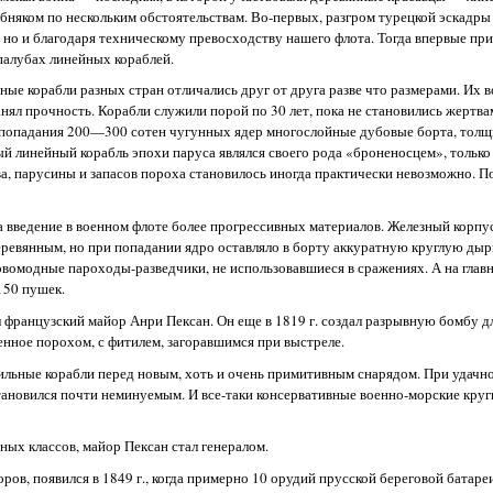
няком по нескольким обстоятельствам. Во-первых, разгром турецкой эскадры 
 но и благодаря техническому превосходству нашего флота. Тогда впервые пр
алубах линейных кораблей.
е корабли разных стран отличались друг от друга разве что размерами. Их во
нял прочность. Корабли служили порой по 30 лет, пока не становились жертва
е попадания 200—300 сотен чугунных ядер многослойные дубовые борта, тол
й линейный корабль эпохи паруса являлся своего рода «броненосцем», только
а, парусины и запасов пороха становилось иногда практически невозможно. П
 введение в военном флоте более прогрессивных материалов. Железный корпус,
еревянным, но при попадании ядро оставляло в борту аккуратную круглую дыр
новомодные пароходы-разведчики, не использовавшиеся в сражениях. А на глав
150 пушек.
 французский майор Анри Пексан. Он еще в 1819 г. создал разрывную бомбу д
енное порохом, с фитилем, загоравшимся при выстреле.
ильные корабли перед новым, хоть и очень примитивным снарядом. При удачн
ановился почти неминуемым. И все-таки консервативные военно-морские круг
ных классов, майор Пексан стал генералом.
ров, появился в 1849 г., когда примерно 10 орудий прусской береговой батар