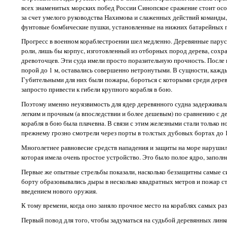
всех знаменитых морских побед России Синопское сражение стоит особ
за счет умелого руководства Нахимова и слаженных действий команды,
фунтовые бомбические пушки, установленные на нижних батарейных п
Прогресс в военном кораблестроении шел медленно. Деревянные парусны
роли, лишь бы корпус, изготовленный из отборных пород дерева, сохра
древоточцев. Эти суда имели просто поразительную прочность. Посл
порой до 1 м, оставались совершенно нетронутыми. В сущности, кажды
Губительными для них были пожары, бороться с которыми среди дерев
запросто привести к гибели крупного корабля в бою.
Поэтому именно неуязвимость для ядер деревянного судна задерживала
легким и прочным (а впоследствии и более дешевым) по сравнению с д
корабля в бою была плачевна. В связи с этим железными стали только 
прежнему грозно смотрели через порты в толстых дубовых бортах до 
Многолетнее равновесие средств нападения и защиты на море нарушил
которая имела очень простое устройство. Это было полое ядро, заполн
Первые же опытные стрельбы показали, насколько беззащитны самые с
борту образовывались дыры в несколько квадратных метров и пожар ст
введением нового оружия.
К тому времени, когда оно заняло прочное место на кораблях самых раз
Первый повод для того, чтобы задуматься на судьбой деревянных линко