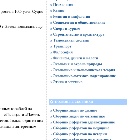
» Психология
» Разное
рость в 10,5 узла. Судно
» Религия и мифология
» Социология и обществознание
 г. Затем появились еще
» Спорт и туризм
» Строительство и архитектура
» Таможенная система
» Транспорт
» Философия
» Финансы, деньги и налоги
» Экология и охрана природы
» Экономика и экономическая теория
» Экономико-математ. моделирование
» Этика и эстетика
ПОЛЕЗНЫЕ СБОРНИКИ
енных кораблей на
» Сборник задач по физике
 — «Львица» и «Память
» Сборник задач по математике
етов. Только один из них
» Сборник рефератов здравохранение
асивым и интересным
» Сборник рефератов по медицине
» Сборник рефератов по истории
» Сборник рефератов по экономике