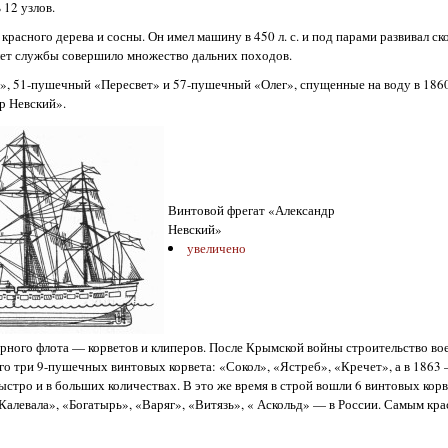
12 узлов.
расного дерева и сосны. Он имел машину в 450 л. с. и под парами развивал ско
лет службы совершило множество дальних походов.
», 51-пушечный «Пересвет» и 57-пушечный «Олег», спущенные на воду в 1860
р Невский».
Винтовой фрегат «Александр
Невский»
увеличено
ерного флота — корветов и клиперов. После Крымской войны строительство во
его три 9-пушечных винтовых корвета: «Сокол», «Ястреб», «Кречет», а в 1863
ыстро и в больших количествах. В это же время в строй вошли 6 винтовых корв
алевала», «Богатырь», «Варяг», «Витязь», « Аскольд» — в России. Самым кр