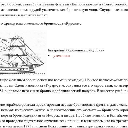
овой броней, стали 58-пушечные фрегаты «Петропавловск» и «Севастополь», 
уменьшения числа орудий увеличить калибр и огневую мощь. Спущенные на воду
им плавать в закрытых морях.
го французского железного броненосца «Куронь».
Батарейный броненосец «Куронь»
увеличено
в мире железным броненосцем (по времени закладки). Но из-за всевозможных п
 проект Оденэ напоминал «Глуар», т. е. сохранил все его недостатки, но матер
1 г., потом с него сняли броню и добавили легкий полубак. В качестве учебно
кие кораблестроители проектировали первые броненосные фрегаты для океанс
ликом из русского железа, а на изготовление его каземата — броневого короб
первая броня, сдеданная на Ижорском заводе. Пробные плавания в Балтийском
ыло проведено тщательное изучение всех причин, и выяснилось, что на фрегат
, и уже летом 1873 г. «Князь Пожарский» отправился для практического плава