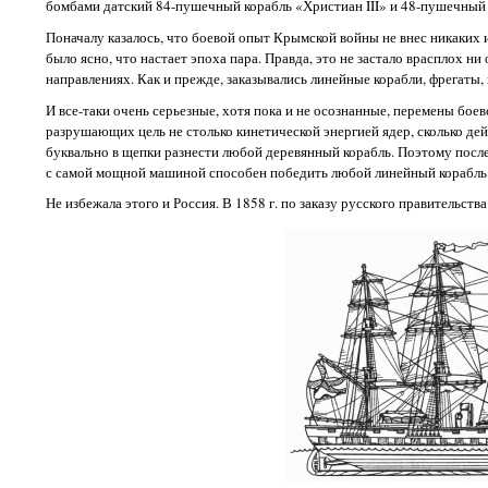
бомбами датский 84-пушечный корабль «Христиан III» и 48-пушечный 
Поначалу казалось, что боевой опыт Крымской войны не внес никаких 
было ясно, что настает эпоха пара. Правда, это не застало врасплох
направлениях. Как и прежде, заказывались линейные корабли, фрегаты, 
И все-таки очень серьезные, хотя пока и не осознанные, перемены бо
разрушающих цель не столько кинетической энергией ядер, сколько де
буквально в щепки разнести любой деревянный корабль. Поэтому после
с самой мощной машиной способен победить любой линейный корабль. 
Не избежала этого и Россия. В 1858 г. по заказу русского правительст