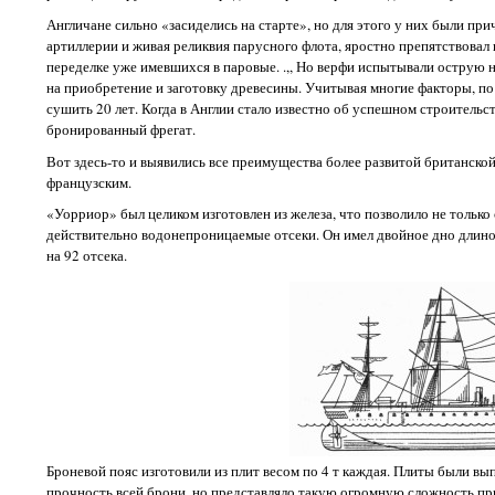
Англичане сильно «засиделись на старте», но для этого у них были пр
артиллерии и живая реликвия парусного флота, яростно препятствовал
переделке уже имевшихся в паровые. .,, Но верфи испытывали острую не
на приобретение и заготовку древесины. Учитывая многие факторы, по 
сушить 20 лет. Когда в Англии стало известно об успешном строительс
бронированный фрегат.
Вот здесь-то и выявились все преимущества более развитой британско
французским.
«Уорриор» был целиком изготовлен из железа, что позволило не только
действительно водонепроницаемые отсеки. Он имел двойное дно длино
на 92 отсека.
Броневой пояс изготовили из плит весом по 4 т каждая. Плиты были в
прочность всей брони, но представляло такую огромную сложность при