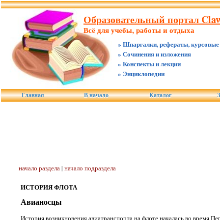
Образовательный портал Claw
Всё для учебы, работы и отдыха
» Шпаргалки, рефераты, курсовые
» Сочинения и изложения
» Конспекты и лекции
» Энциклопедии
Главная
В начало
Каталог
З
начало раздела
|
начало подраздела
ИСТОРИЯ ФЛОТА
Авианосцы
История возникновения авиатранспорта на флоте началась во время Пе