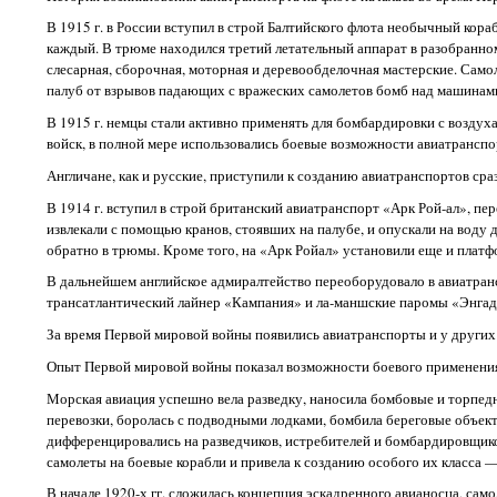
В 1915 г. в России вступил в строй Балтийского флота необычный кора
каждый. В трюме находился третий летательный аппарат в разобранном 
слесарная, сборочная, моторная и деревообделочная мастерские. Само
палуб от взрывов падающих с вражеских самолетов бомб над машинами
В 1915 г. немцы стали активно применять для бомбардировки с воздух
войск, в полной мере использовались боевые возможности авиатранспо
Англичане, как и русские, приступили к созданию авиатранспортов сра
В 1914 г. вступил в строй британский авиатранспорт «Арк Рой-ал», пе
извлекали с помощью кранов, стоявших на палубе, и опускали на воду 
обратно в трюмы. Кроме того, на «Арк Ройал» установили еще и плат
В дальнейшем английское адмиралтейство переоборудовало в авиатран
трансатлантический лайнер «Кампания» и ла-маншские паромы «Энгад
За время Первой мировой войны появились авиатранспорты и у других
Опыт Первой мировой войны показал возможности боевого применения
Морская авиация успешно вела разведку, наносила бомбовые и торпедн
перевозки, боролась с подводными лодками, бомбила береговые объект
дифференцировались на разведчиков, истребителей и бомбардировщико
самолеты на боевые корабли и привела к созданию особого их класса 
В начале 1920-х гг. сложилась концепция эскадренного авианосца, сам