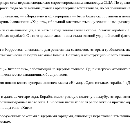
джер» стал первым специально спроектированным авианосцем США. По сравн
ость хода были меньше, главная артиллерия отсутствовала, но он принимал на
троителями, — «Йорктаун» и «Энтерпрайз» — были более скоростными и имел
е крупный авианосец «Хорнет», с большой вместимостью и увеличенными разме
и семь авианосцев, а за четыре года войны ввели в строй 36 таких кораблей.
ейных кораблей. С этого времени авианосцы стали главной ударной силой фл
а «Форрестол» специально для реактивных самолетов, которым требовалась зн
, так как несли на борту атомные бомбы. Поэтому в конструкцию нового авиано
сец «Энтерпрайз», работающий на ядерном топливе. Одной загрузки атомного 
в и количество авиационных боеприпасов.
ию нового класса суперавианосцев класса «Нимиц». Один из таких кораблей 
. и длилось четыре года. Корабль имеет угловую полетную палубу, которая вм
противолодочные вертолеты. В носовой части корабля расположены противокор
аносцы типа «Киев».
оруженных ракетами с ядерными зарядами, авианосцы перестали быть главно
осцам.