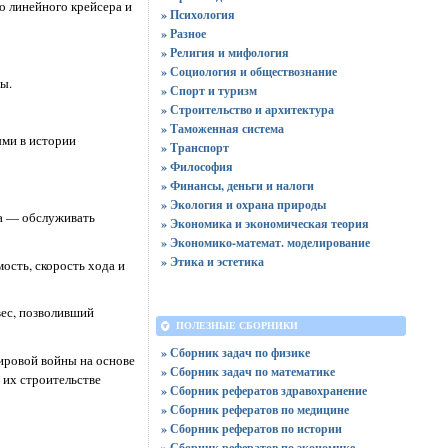
о линейного крейсера и
» Психология
» Разное
» Религия и мифология
» Социология и обществознание
ы.
» Спорт и туризм
» Строительство и архитектура
» Таможенная система
ыми в истории
» Транспорт
» Философия
» Финансы, деньги и налоги
» Экология и охрана природы
ча — обслуживать
» Экономика и экономическая теория
» Экономико-математ. моделирование
» Этика и эстетика
ость, скорость хода и
вес, позволивший
ПОЛЕЗНЫЕ СБОРНИКИ
» Сборник задач по физике
ировой войны на основе
» Сборник задач по математике
 их строительстве
» Сборник рефератов здравохранение
» Сборник рефератов по медицине
» Сборник рефератов по истории
» Сборник рефератов по экономике