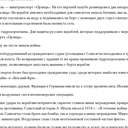
бль — авиатранспорт «Орлица». На его верхней палубе размещались два ангара
виде. На корабле имелись необходимые для самолетов запасы бензина, масла, 
леты спускались на воду и поднимались на борт с помощью двух стрел электр
 и котельным отделением была натянута сеть.
а гидроаэропланы. Для защиты русских кораблей, которые поддерживали с мо
рта «Орлица».
зу же после начала войны.
реоборудованный из гражданского судна (угольщика). Самолеты находились в т
для взлета. По возвращении с задания те же краны принимали гидроаэропланы н
форму, позволяющую запускать машины с борта корабля.
спорты более быстроходные гражданские суда, среди которых наиболее изве
айн» и «Бен-май-Кри».
 воюющих держав. Франция и Германия имели их к этому времени пять, Италия
 воздушных сил в военноморских операциях.
ые удары по кораблям неприятеля, скрытно ставила мины заграждения, прикры
ы противника. Советский историк А. Шталь писал в 1934 г.: «В течение войны
в. Самолеты стали брать как бомбы, так и торпеды и мины заграждения. Миро
— авианосцев. Воздушные силы стали неотъемлемой составной частью флота».
олеты которого должны были не только вести разведку и дозор, но и наносить