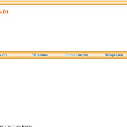
.ru
аказ
Магазины
Энциклопедии
Шпаргалки
рвой мировой войны.