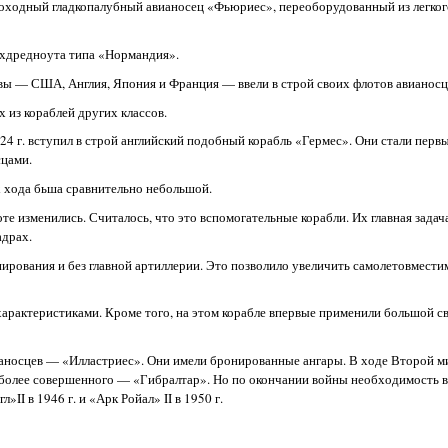
троходный гладкопалубный авианосец «Фьюриес», переоборудованный из легког
рхдредноута типа «Нормандия».
ы — США, Англия, Япония и Франция — ввели в строй своих флотов авианосц
 из кораблей других классов.
24 г. вступил в строй английский подобный корабль «Гермес». Они стали перв
цами.
х хода бьша сравнительно небольшой.
лоте изменились. Считалось, что это вспомогательные корабли. Их главная зада
адрах.
ирования и без главной артиллерии. Это позволило увеличить самолетовместим
характеристиками. Кроме того, на этом корабле впервые применили большой с
ианосцев — «Илластриес». Они имели бронированные ангары. В ходе Второй м
более совершенного — «Гибралтар». Но по окончании войны необходимость в
II в 1946 г. и «Арк Ройал» II в 1950 г.