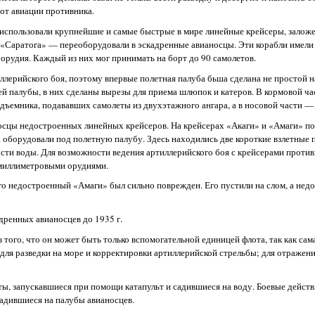
 от авиации противника.
 использовали крупнейшие и самые быстрые в мире линейные крейсеры, залож
 «Саратога» — переоборудовали в эскадренные авианосцы. Эти корабли имели
рудия. Каждый из них мог принимать на борт до 90 самолетов.
лерийского боя, поэтому впервые полетная палуба бьша сделана не простой н
ней палубы, в них сделаны вырезы для приема шлюпок и катеров. В кормовой ч
ъемника, подававших самолеты из двухэтажного ангара, а в носовой части — 
осцы недостроенных линейных крейсеров. На крейсерах «Акаги» и «Амаги» по
а оборудовали под полетную палубу. Здесь находились две короткие взлетные
ости воды. Для возможности ведения артиллерийского боя с крейсерами против
миллиметровыми орудиями.
ого недостроенный «Амаги» был сильно поврежден. Его пустили на слом, а нед
дренных авианосцев до 1935 г.
 того, что он может быть только вспомогательной единицей флота, так как сам
ля разведки на море и корректировки артиллерийской стрельбы; для отражен
ы, запускавшиеся при помощи катапульт и садившиеся на воду. Боевые действи
садившиеся на палубы авианосцев.