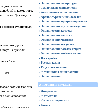
» Энциклопедия литературы
 на два самолета
» Техническая энциклопедия
авиабомб и, кроме того,
» Авиационная энциклопедия
омоторами. Для защиты
» Архитектурная энциклопедия
» Энциклопедия программирования
» Энциклопедия древнего искусства
ря действия сухопутных
» Энциклопедия космоса
» Энциклопедия массажа
» Энциклопедия человека
» Энциклопедия искусства
рюмах, откуда их
» Энциклопедия загадок и чудес
а борт и опускали
» Энциклопедия мифов и легенд
» Всё о грибах
стными были
» Русская кухня
» Раздельное питание
» Медицинская энциклопедия
 — два.
» Энциклопедии
НАРОДНЫЕ РЕФЕРАТЫ
вала с воздуха морские
 самолеты
» Литература
вая война посадила
» Математика
» Физика и энергетика
» Химия
 бомбовые и торпедные