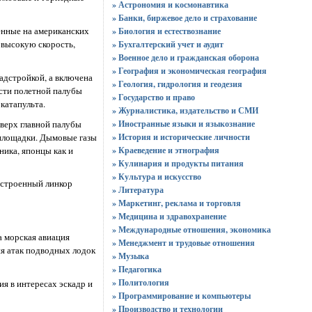
» Астрономия и космонавтика
» Банки, биржевое дело и страхование
енные на американских
» Биология и естествознание
 высокую скорость,
» Бухгалтерский учет и аудит
» Военное дело и гражданская оборона
» География и экономическая география
адстройкой, а включена
» Геология, гидрология и геодезия
асти полетной палубы
» Государство и право
катапульта.
» Журналистика, издательство и СМИ
верх главной палубы
» Иностранные языки и языкознание
 площадки. Дымовые газы
» История и исторические личности
ника, японцы как и
» Краеведение и этнография
» Кулинария и продукты питания
» Культура и искусство
остроенный линкор
» Литература
» Маркетинг, реклама и торговля
» Медицина и здравохранение
» Международные отношения, экономика
а морская авиация
» Менеджмент и трудовые отношения
ия атак подводных лодок
» Музыка
» Педагогика
» Политология
я в интересах эскадр и
» Программирование и компьютеры
» Производство и технологии