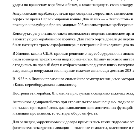
удары по вражеским кораблям и базам, а также защищать свою эскадру
Американские кораблестроители при создании скоростных авианосцев
верфях во время Первой мировой войны. Два из них — «Лексингтон» и
поясную и палубную броню, мощные 203-миллиметровые крейсерские о
Конструкторы учитывали также возможность ведения авианосцем артил
в конструкцию корабельного корпуса. Для этого борта довели до верх
были натянуты тросы аэрофинишера, в центральной находились два под
В Японии, как и в США, приняли решение о переоборудовании в авиан
была возведена трехэтажная надстройка-ангар. Крышу верхнего ангар
отводились на правый борт и отбрасывались под углом вниз к поверхн
американцы вооружили свои первые тяжелые авианосцы десятью 203-
В 1923 г. в Японии произошло сильнейшее землетрясение, из-за котор
«Kara» переоборудовали в авианосец.
Построив эти корабли, Япония не приступала к созданию тяжелых эска
Английское адмиралтейство при строительстве авианосца ис-. ходило из
считалась пригодной лишь для выполнения вспомогательных функций: д
и авиации противника, то есть для обороны флота.
Для разведки, корректировки и дозора применялись также гидросамолет
флотов вела эскадренная авиация — колесные самолеты, взлетавшие и 