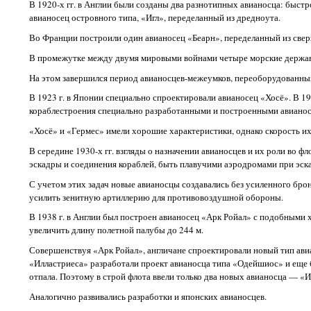
В 1920-х гг. в Англии были созданы два разнотипных авианосца: быс
авианосец островного типа, «Игл», переделанный из дредноута.
Во Франции построили один авианосец «Беарн», переделанный из све
В промежутке между двумя мировыми войнами четыре морские держав
На этом завершился период авианосцев-межеумков, переоборудованных
В 1923 г. в Японии специально спроектировали авианосец «Хосё». В 19
кораблестроения специально разработанными и построенными авианос
«Хосё» и «Гермес» имели хорошие характеристики, однако скорость и
В середине 1930-х гг. взгляды о назначении авианосцев и их роли во ф
эскадры и соединения кораблей, быть плавучими аэродромами при эск
С учетом этих задач новые авианосцы создавались без усиленного брон
усилить зенитную артиллерию для противовоздушной обороны.
В 1938 г. в Англии был построен авианосец «Арк Ройал» с подобными 
увеличить длину полетной палубы до 244 м.
Совершенствуя «Арк Ройал», англичане спроектировали новый тип ав
«Илластриеса» разработали проект авианосца типа «Одейшиос» и еще 
отпала. Поэтому в строй флота ввели только два новых авианосца — «Игл»
Аналогично развивались разработки и японских авианосцев.