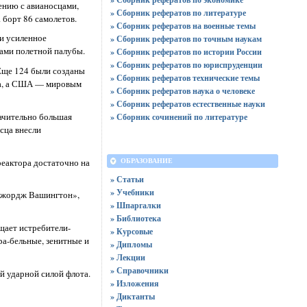
ению с авианосцами,
» Сборник рефератов по литературе
 борт 86 самолетов.
» Сборник рефератов на военные темы
и усиленное
» Сборник рефератов по точным наукам
рами полетной палубы.
» Сборник рефератов по истории России
» Сборник рефератов по юриспруденции
 Еще 124 были созданы
» Сборник рефератов технические темы
ота, а США — мировым
» Сборник рефератов наука о человеке
» Сборник рефератов естественные науки
ачительно большая
» Сборник сочинений по литературе
сца внесли
реактора достаточно на
ОБРАЗОВАНИЕ
» Статьи
» Учебники
«Джордж Вашингтон»,
» Шпаргалки
» Библиотека
ещает истребители-
» Курсовые
а-бельные, зенитные и
» Дипломы
» Лекции
» Справочники
й ударной силой флота.
» Изложения
» Диктанты