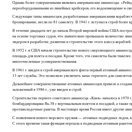
Однако более совершенными являлись американские авианосцы. «Рейн
переоборудованными из линейных крейсеров, его водоизмещение и скор
Следующие типы авианосцев, разработанные американскими кораблес
бронирование, несли по 81 самолету. В 1941 г. вступил в строй боле
В течение двадцати лет до начала Второй мировой войны США построил
на основе торговых судов, что значительно превышало количество лин
лидером в разработке, развитии и строительстве этого класса кораблей.
В 1952 г. в США начали строительство нового сверхмощного авианосц
площадь для взлета и посадки. Кроме того, эти самолеты были тяжелее
многочисленные усовершенствования.
В 1961 г. введен в строй американского флота первый атомный авиано
13 лет службы. Это позволило увеличить запас горючего для самолето
Дальнейшее совершенствование атомных авианосцев привело к создан
заложенный в 1986 г., уже введен в строй.
Строительство первого советского авианосца «Киев» началось в 1970 г
бомбардировщики Як-38 с вертикальным взлетом и посадкой, а также 
противолодочные ракеты. В настоящее время Россия имеет другие ави
С появлением нового морского оружия — атомных подводных лодок, во
С этого времени такая функция перешла к подводным атомным ракетон