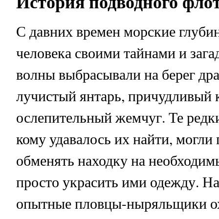
История подводного фло
С давних времен морские глуби
человека своими тайнами и зага
волны выбрасывали на берег др
лучистый янтарь, причудливый 
ослепительный жемчуг. Те редки
кому удавалось их найти, могли 
обменять находку на необходим
просто украсить ими одежду. Н
опытные пловцы-ныряльщики ох