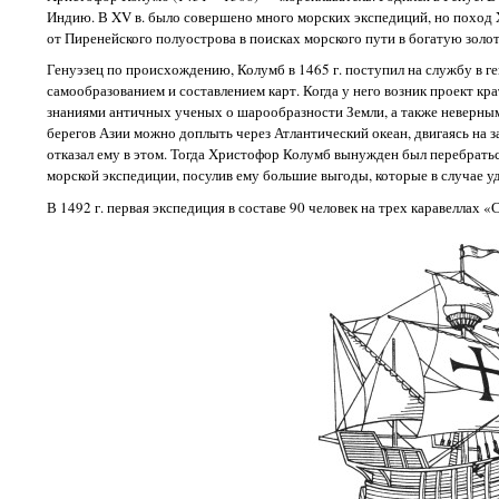
Индию. В XV в. было совершено много морских экспедиций, но поход X
от Пиренейского полуострова в поисках морского пути в богатую золо
Генуэзец по происхождению, Колумб в 1465 г. поступил на службу в ге
самообразованием и составлением карт. Когда у него возник проект кр
знаниями античных ученых о шарообразности Земли, а также неверными
берегов Азии можно доплыть через Атлантический океан, двигаясь на 
отказал ему в этом. Тогда Христофор Колумб вынужден был перебратьс
морской экспедиции, посулив ему большие выгоды, которые в случае уд
В 1492 г. первая экспедиция в составе 90 человек на трех каравеллах