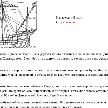
Каравелла «Нинъя»
увеличено
ткрыла Саргассово море. После двухмесячного плавания корабли подошли к Цен
н-Сальвадором. 12 октября он высадился на остров (с тех пор этот день счита
Багамских островов и открыл часть северо-восточного побережья Кубы. Достиг
анта-Мария» неожиданно села на риф, но всем членам экипажа удалось спастис
изни был уверен, что побывал в Индии, поэтому открытым островам он дал и
йцами. Во время одного из путешествий он открыл Багамские острова, остров 
жья Южной и Центральной Америки, Карибское море.
и объявил об открытии нового пути в Азию. Вскоре началась колонизация новы
нь дорого, и Колумб предложил заселять их преступниками.