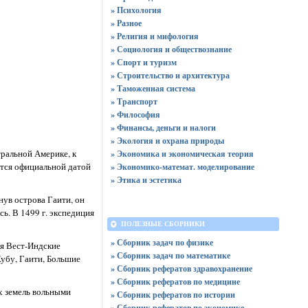
» Психология
» Разное
» Религия и мифология
» Социология и обществознание
» Спорт и туризм
» Строительство и архитектура
» Таможенная система
» Транспорт
» Философия
» Финансы, деньги и налоги
» Экология и охрана природы
тральной Америке, к
» Экономика и экономическая теория
ется официальной датой
» Экономико-математ. моделирование
» Этика и эстетика
нув острова Гаити, он
ь. В 1499 г. экспедиция
ПОЛЕЗНЫЕ СБОРНИКИ
» Сборник задач по физике
мя Вест-Индские
» Сборник задач по математике
Кубу, Гаити, Большие
» Сборник рефератов здравохранение
» Сборник рефератов по медицине
х земель вольными
» Сборник рефератов по истории
» Сборник рефератов по экономике