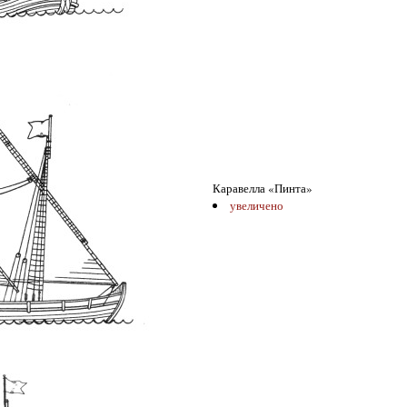
Каравелла «Пинта»
увеличено