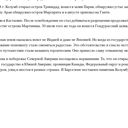
8 г. Колумб открыл остров Тринидад, вошел в залив Пария, обнаружил устье з
ву Арая обнаружил остров Маргарита и в августе приплыл на Гаити.
или в Кастилию. После освобождения он стал добиваться разрешения продолжа
иг острова Мартиника. 30 июля того же года он вошел в Гондурасский залив,
я земля оказалась вовсе не Индией и даже не Японией. Но когда из государств
вание понемногу стало сменяться радостью. Это обстоятельство и спасло чест
го путешествие стали называть героическим. Оно принесло славу отважному м
рова и побережье Северной Америки посещались норманнами. То, что он открыл
: государство в Южной Америке, провинция Канады, Федеральный округ и рек
скверов, улиц и мостов в разных странах. В Барселоне поставлен памятник Колу