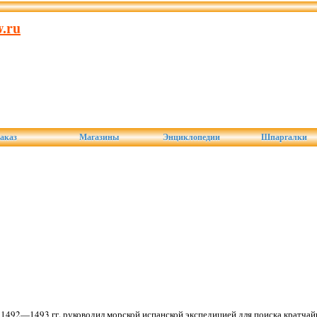
.ru
аказ
Магазины
Энциклопедии
Шпаргалки
1492—1493 гг. руководил морской испанской экспедицией для поиска кратчай