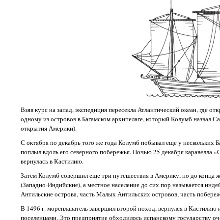
Взяв курс на запад, экспедиция пересекла Атлантический океан, где о
одному из островов в Багамском архипелаге, который Колумб назвал Са
открытия Америки).
С октября по декабрь того же года Колумб побывал еще у нескольких 
поплыл вдоль его северного побережья. Ночью 25 декабря каравелла «С
вернулась в Кастилию.
Затем Колумб совершил еще три путешествия в Америку, но до конца ж
(Западно-Индийские), а местное население до сих пор называется инде
Антильские острова, часть Малых Антильских островов, часть побере
В 1496 г. мореплаватель завершил второй поход, вернулся в Кастилию 
поселенцами. Это предприятие обходилось испанскому государству оче