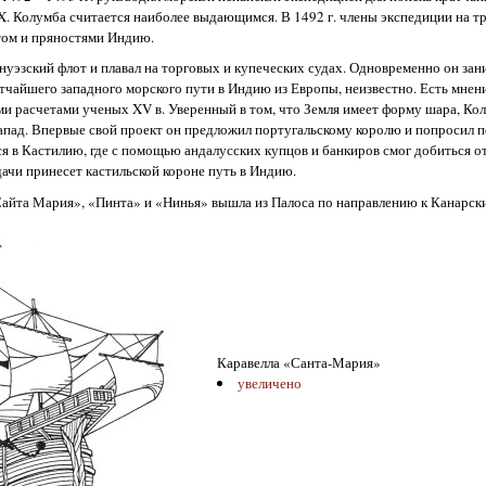
. Колумба считается наиболее выдающимся. В 1492 г. члены экспедиции на т
том и пряностями Индию.
нуэзский флот и плавал на торговых и купеческих судах. Одновременно он зан
атчайшего западного морского пути в Индию из Европы, неизвестно. Есть мнени
 расчетами ученых XV в. Уверенный в том, что Земля имеет форму шара, Кол
запад. Впервые свой проект он предложил португальскому королю и попросил 
я в Кастилию, где с помощью андалусских купцов и банкиров смог добиться о
ачи принесет кастильской короне путь в Индию.
 «Сайта Мария», «Пинта» и «Нинья» вышла из Палоса по направлению к Канарск
Каравелла «Санта-Мария»
увеличено