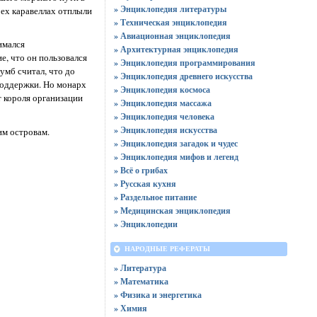
» Энциклопедия литературы
рех каравеллах отплыли
» Техническая энциклопедия
» Авиационная энциклопедия
имался
» Архитектурная энциклопедия
е, что он пользовался
» Энциклопедия программирования
умб считал, что до
» Энциклопедия древнего искусства
поддержки. Но монарх
» Энциклопедия космоса
т короля организации
» Энциклопедия массажа
» Энциклопедия человека
» Энциклопедия искусства
им островам.
» Энциклопедия загадок и чудес
» Энциклопедия мифов и легенд
» Всё о грибах
» Русская кухня
» Раздельное питание
» Медицинская энциклопедия
» Энциклопедии
НАРОДНЫЕ РЕФЕРАТЫ
» Литература
» Математика
» Физика и энергетика
» Химия