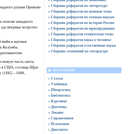
» Сборник рефератов по литературе
ападного рукава Ориноко
» Сборник рефератов на военные темы
» Сборник рефератов по точным наукам
ть поиски западного
» Сборник рефератов по истории России
 где впервые встретил
» Сборник рефератов по юриспруденции
» Сборник рефератов технические темы
» Сборник рефератов наука о человеке
 майя и ацтеков
» Сборник рефератов естественные науки
ь Колумба,
» Сборник сочинений по литературе
ореплавателю.
 новую часть света,
а в США, столица Шри-
ОБРАЗОВАНИЕ
мбу (1882—1888,
» Статьи
» Учебники
» Шпаргалки
» Библиотека
» Курсовые
» Дипломы
» Лекции
» Справочники
» Изложения
» Диктанты