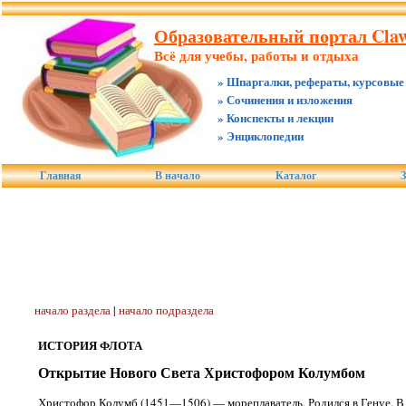
Образовательный портал Claw
Всё для учебы, работы и отдыха
» Шпаргалки, рефераты, курсовые
» Сочинения и изложения
» Конспекты и лекции
» Энциклопедии
Главная
В начало
Каталог
З
начало раздела
|
начало подраздела
ИСТОРИЯ ФЛОТА
Открытие Нового Света Христофором Колумбом
Христофор Колумб (1451—1506) — мореплаватель. Родился в Генуе. В 