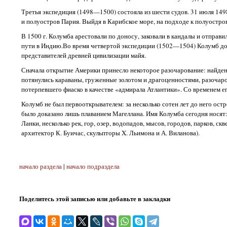
Третья экспедиция (1498—1500) состояла из шести судов. 31 июля 149
и полуостров Пария. Выйдя в Карибское море, на подходе к полуостро
В 1500 г. Колумба арестовали по доносу, заковали в кандалы и отправ
пути в Индию.Во время четвертой экспедиции (1502—1504) Колумб дост
представителей древней цивилизации майя.
Сначала открытие Америки принесло некоторое разочарование: найденна
потянулись караваны, груженные золотом и драгоценностями, разочаро
потерпевшего фиаско в качестве «адмирала Атлантики». Со временем е
Колумб не был первооткрывателем: за несколько сотен лет до него ост
было доказано лишь плаванием Магеллана. Имя Колумба сегодня носят
Ланки, несколько рек, гор, озер, водопадов, мысов, городов, парков, 
архитектор К. Буичас, скульпторы X. Льимона и А. Виланова).
начало раздела
|
начало подраздела
Поделитесь этой записью или добавьте в закладки