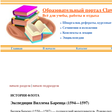
Образовательный портал Claw
Всё для учебы, работы и отдыха
» Шпаргалки, рефераты, курсовые
» Сочинения и изложения
» Конспекты и лекции
» Энциклопедии
Главная
В начало
Каталог
З
начало раздела
|
начало подраздела
ИСТОРИЯ ФЛОТА
Экспедиции Виллема Баренца (1594—1597)
Биллем Баренц (1550—1597) — голландский мореплаватель. Руководил 