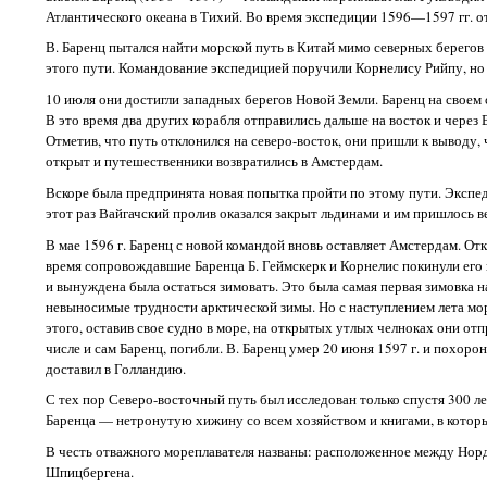
Атлантического океана в Тихий. Во время экспедиции 1596—1597 гг. 
В. Баренц пытался найти морской путь в Китай мимо северных берегов 
этого пути. Командование экспедицией поручили Корнелису Рийпу, но 
10 июля они достигли западных берегов Новой Земли. Баренц на своем 
В это время два других корабля отправились дальше на восток и через
Отметив, что путь отклонился на северо-восток, они пришли к выводу,
открыт и путешественники возвратились в Амстердам.
Вскоре была предпринята новая попытка пройти по этому пути. Экспед
этот раз Вайгачский пролив оказался закрыт льдинами и им пришлось в
В мае 1596 г. Баренц с новой командой вновь оставляет Амстердам. О
время сопровождавшие Баренца Б. Геймскерк и Корнелис покинули его и
и вынуждена была остаться зимовать. Это была самая первая зимовка
невыносимые трудности арктической зимы. Но с наступлением лета мор
этого, оставив свое судно в море, на открытых утлых челноках они от
числе и сам Баренц, погибли. В. Баренц умер 20 июня 1597 г. и похоро
доставил в Голландию.
С тех пор Северо-восточный путь был исследован только спустя 300 
Баренца — нетронутую хижину со всем хозяйством и книгами, в которы
В честь отважного мореплавателя названы: расположенное между Нор
Шпицбергена.