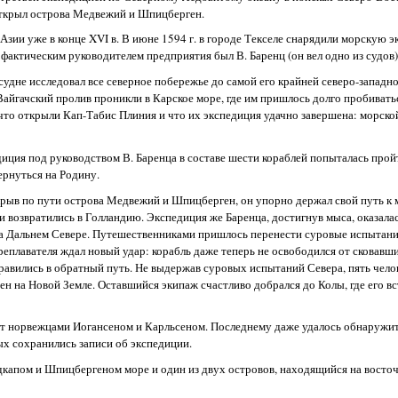
открыл острова Медвежий и Шпицберген.
Азии уже в конце XVI в. В июне 1594 г. в городе Текселе снарядили морскую 
фактическим руководителем предприятия был В. Баренц (он вел одно из судов)
судне исследовал все северное побережье до самой его крайней северо-западн
 Вайгачский пролив проникли в Карское море, где им пришлось долго пробиват
 что открыли Кап-Табис Плиния и что их экспедиция удачно завершена: морско
иция под руководством В. Баренца в составе шести кораблей попыталась пройт
ернуться на Родину.
ткрыв по пути острова Медвежий и Шпицберген, он упорно держал свой путь к 
 возвратились в Голландию. Экспедиция же Баренца, достигнув мыса, оказалас
 на Дальнем Севере. Путешественниками пришлось перенести суровые испытани
еплавателя ждал новый удар: корабль даже теперь не освободился от сковавши
правились в обратный путь. Не выдержав суровых испытаний Севера, пять челов
нен на Новой Земле. Оставшийся экипаж счастливо добрался до Колы, где его в
лет норвежцами Иогансеном и Карльсеном. Последнему даже удалось обнаружит
х сохранились записи об экспедиции.
дкапом и Шпицбергеном море и один из двух островов, находящийся на восто