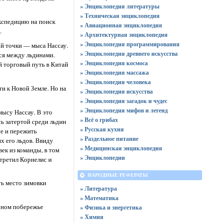
» Энциклопедия литературы
» Техническая энциклопедия
экспедицию на поиск
» Авиационная энциклопедия
.
» Архитектурная энциклопедия
» Энциклопедия программирования
ой точки — мыса Нассау.
» Энциклопедия древнего искусства
ься между льдинами.
» Энциклопедия космоса
й торговый путь в Китай
» Энциклопедия массажа
» Энциклопедия человека
и к Новой Земле. Но на
» Энциклопедия искусства
» Энциклопедия загадок и чудес
» Энциклопедия мифов и легенд
мысу Нассау. В это
» Всё о грибах
ь затертой среди льдин
» Русская кухня
е и пережить
» Раздельное питание
х его льдов. Ввиду
» Медицинская энциклопедия
ек из команды, в том
» Энциклопедии
стретил Корнелис и
НАРОДНЫЕ РЕФЕРАТЫ
ь место зимовки
» Литература
» Математика
чном побережье
» Физика и энергетика
» Химия