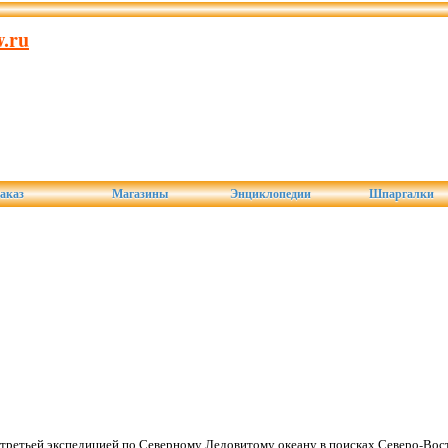
.ru
аказ
Магазины
Энциклопедии
Шпаргалки
третьей экспедицией по Северному Ледовитому океану в поисках Северо-Вос