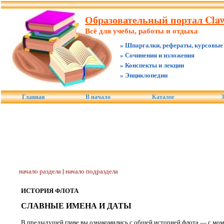
Образовательный портал Claw
Всё для учебы, работы и отдыха
» Шпаргалки, рефераты, курсовые
» Сочинения и изложения
» Конспекты и лекции
» Энциклопедии
Главная
В начало
Каталог
З
начало раздела
|
начало подраздела
ИСТОРИЯ ФЛОТА
СЛАВНЫЕ ИМЕНА И ДАТЫ
В предыдущей главе вы ознакомились с общей историей флота — с мом