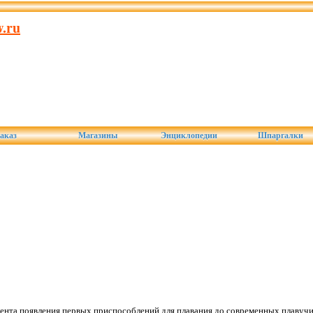
.ru
аказ
Магазины
Энциклопедии
Шпаргалки
ента появления первых приспособлений для плавания до современных плавучи