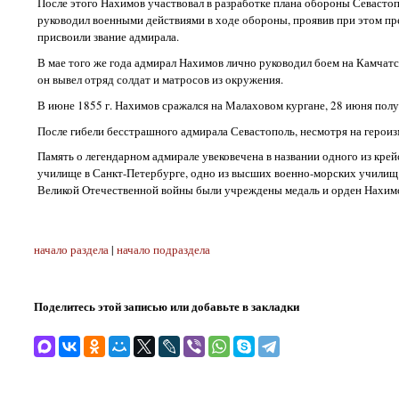
После этого Нахимов участвовал в разработке плана обороны Севастопо
руководил военными действиями в ходе обороны, проявив при этом пре
присвоили звание адмирала.
В мае того же года адмирал Нахимов лично руководил боем на Камчатс
он вывел отряд солдат и матросов из окружения.
В июне 1855 г. Нахимов сражался на Малаховом кургане, 28 июня получ
После гибели бесстрашного адмирала Севастополь, несмотря на героизм
Память о легендарном адмирале увековечена в названии одного из кре
училище в Санкт-Петербурге, одно из высших военно-морских училищ 
Великой Отечественной войны были учреждены медаль и орден Нахимо
начало раздела
|
начало подраздела
Поделитесь этой записью или добавьте в закладки