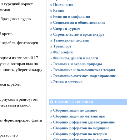
ен турецкий корвет
» Психология
химов.
» Разное
» Религия и мифология
 образцовых судов
» Социология и обществознание
» Спорт и туризм
 крест.
» Строительство и архитектура
» Таможенная система
 корабля, флотоводец
» Транспорт
» Философия
 одном из плаваний 17
» Финансы, деньги и налоги
узена, которая шла по
» Экология и охрана природы
очность, уберег эскадру
» Экономика и экономическая теория
» Экономико-математ. моделирование
» Этика и эстетика
ося корабля
корпусом и рангоутом
ПОЛЕЗНЫЕ СБОРНИКИ
чествами и самой
» Сборник задач по физике
» Сборник задач по математике
гом Черноморского флота
» Сборник рефератов здравохранение
» Сборник рефератов по медицине
» Сборник рефератов по истории
рство, что
» Сборник рефератов по экономике