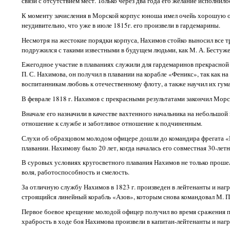
связи с отсутствием мест. Только через два года его желание исполнил
К моменту зачисления в Морской корпус юноша имел очейь хорошую о
неудивительно, что уже в июле 1815г. его произвели в гардемарины.
Несмотря на жестокие порядки корпуса, Нахимов стойко выносил все 
подружился с такими известными в будущем людьми, как М. А. Бестужев, В
Ежегодное участие в плаваниях служили для гардемаринов прекрасной 
П. С. Нахимова, он получил в плавании на корабле «Феникс», так как 
воспитанникам любовь к отечественному флоту, а также научил их гу
В феврале 1818 г. Нахимов с прекрасными результатами закончил Морс
Вначале его назначили в качестве вахтенного начальника на небольшой
отношение к службе и заботливое отношение к подчиненным.
Слухи об образцовом молодом офицере дошли до командира фрегата «Кр
плавании. Нахимову было 20 лет, когда началась его совместная 30-лет
В суровых условиях кругосветного плавания Нахимов не только прошел 
воля, работоспособность и смелость.
За отличную службу Нахимов в 1823 г. произведен в лейтенанты и нагр
строящийся линейный корабль «Азов», которым снова командовал М. П.
Первое боевое крещение молодой офицер получил во время сражения пр
храбрость в ходе боя Нахимова произвели в капитан-лейтенанты и нагр