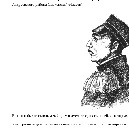
Андреевского района Смоленской области).
Его отец был отставным майором и имел пятерых сыновей, из которых
Уже с раннего детства мальчик полюбил море и мечтал стать морским оф