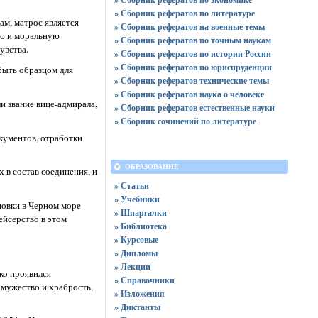
» Сборник рефератов по литературе
м, матрос является
» Сборник рефератов на военные темы
ую и моральную
» Сборник рефератов по точным наукам
увства.
» Сборник рефератов по истории России
» Сборник рефератов по юриспруденции
быть образцом для
» Сборник рефератов технические темы
» Сборник рефератов наука о человеке
и звание вице-адмирала,
» Сборник рефератов естественные науки
» Сборник сочинений по литературе
кументов, отработки
ОБРАЗОВАНИЕ
 в состав соединения, и
» Статьи
» Учебники
новки в Черном море
» Шпаргалки
ейсерство в этом
» Библиотека
» Курсовые
» Дипломы
» Лекции
ко проявился
» Справочники
 мужество и храбрость,
» Изложения
» Диктанты