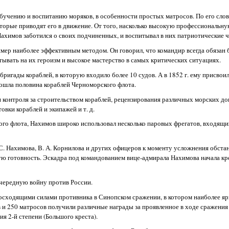
учению и воспитанию моряков, в особенности простых матросов. По его слова
оторые приводят его в движение. От того, насколько высокую профессиональн
Нахимов заботился о своих подчиненных, и воспитывал в них патриотические ч
мер наиболее эффективным методом. Он говорил, что командир всегда обязан 
тывать на их героизм и высокое мастерство в самых критических ситуациях.
ригады кораблей, в которую входило более 10 судов. А в 1852 г. ему присвоил
вошла половина кораблей Черноморского флота.
контроля за строительством кораблей, рецензирования различных морских до
вки кораблей и экипажей и т. д.
ого флота, Нахимов широко использовал несколько паровых фрегатов, входящих
 С. Нахимова, В. А. Корнилова и других офицеров к моменту усложнения обста
ю готовность. Эскадра под командованием вице-адмирала Нахимова начала кр
 очередную войну против России.
осходящими силами противника в Синопском сражении, в котором наиболее яр
и 250 матросов получили различные награды за проявленное в ходе сражения
я 2-й степени (Большого креста).