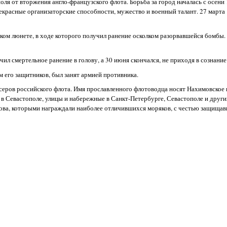
ля от вторжения англо-французского флота. Борьба за город началась с осени
красные организаторские способности, мужество и военный талант. 27 марта 
ком люнете, в ходе которого получил ранение осколком разорвавшейся бомбы.
ил смертельное ранение в голову, а 30 июня скончался, не приходя в сознание
 его защитников, был занят армией противника.
йсеров российского флота. Имя прославленного флотоводца носят Нахимовское
в Севастополе, улицы и набережные в Санкт-Петербурге, Севастополе и други
ва, которыми награждали наиболее отличившихся моряков, с честью защища