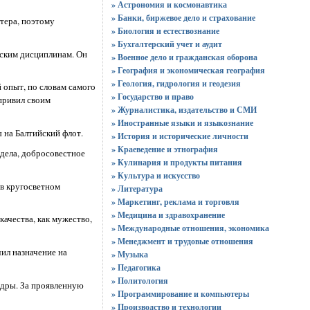
» Астрономия и космонавтика
» Банки, биржевое дело и страхование
тера, поэтому
» Биология и естествознание
» Бухгалтерский учет и аудит
рским дисциплинам. Он
» Военное дело и гражданская оборона
» География и экономическая география
» Геология, гидрология и геодезия
 опыт, по словам самого
» Государство и право
 привил своим
» Журналистика, издательство и СМИ
» Иностранные языки и языкознание
 на Балтийский флот.
» История и исторические личности
» Краеведение и этнография
 дела, добросовестное
» Кулинария и продукты питания
» Культура и искусство
 в кругосветном
» Литература
» Маркетинг, реклама и торговля
» Медицина и здравохранение
ачества, как мужество,
» Международные отношения, экономика
» Менеджмент и трудовые отношения
чил назначение на
» Музыка
» Педагогика
» Политология
адры. За проявленную
» Программирование и компьютеры
» Производство и технологии