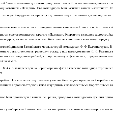
орой было пресечение доставки продовольствия в Константинополь, попал в пл
од названием «Наварин». Его командиром бьш назначен капитан-лейтенант На
 с его переоборудования, приведя в должный вид и тем самым сделав одним из
нелльского пролива, за что получил звание капитан-лейтенанта и Георгиевский
ндиром еще строившегося фрегата «Паллада». Энергично взявшись за достройку
их офицеров, на его примере можно было учиться чистоте и военному порядку.
отской дивизии Балтийского моря, которой командовал Ф. Ф. Беллинсгаузен. В
ромную ответственность, развернул эскадру под командованием Ф. Ф. Беллинсга
ным из комадиров кораблей, кто проверил курс флагмана и, определив его нет
ил на камни.
е 1834 г. был переведен на Черноморский флот в качестве командира строившег
га.
орабля. При его непосредственном участии бьш создан прекрасный корабль с 
линий и хорошей отделкой кают и кубриков, с великолепными мореходными ка
химов бьш произведен в капитаны I ранга, продолжая командовать лучшим бри
иях у побережья Кавказа, в которых он проявил высокое военно-морское масте