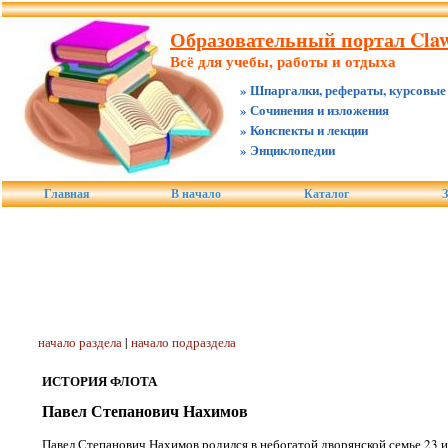
Образовательный портал Claw
Всё для учебы, работы и отдыха
» Шпаргалки, рефераты, курсовые
» Сочинения и изложения
» Конспекты и лекции
» Энциклопедии
Главная
В начало
Каталог
З
начало раздела
|
начало подраздела
ИСТОРИЯ ФЛОТА
Павел Степанович Нахимов
Павел Степанович Нахимов родился в небогатой дворянской семье 23 и