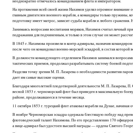
неоднократно отмечалось командованием флота и императором.
На протяжении всей своей жизни Нахимов уделял огромное внимание об
главным двигателеи военного корабля, а командиры только пружины, к
подготовку имеет матрос, зависит судьба корабля и любого сражения. 
Занимаясь вопросами воспитания моряков, Нахимов считал личный при
подражания для подчиненным, и только в этом случае он может рассчи
В 1845 г. Нахимова произвели в контр-адмиралы, назначив командиром б
после чего он командовал военно-морской эскадрой, в состав которой 
В должности командующего отделением Нахимов занимался вопросами 
тактических приемов, продолжал разрабатывать систему боевой подгото
Разделяя точку зрения М. П. Лазарева о необходимости развития паров
дает им самые высокие оценки.
Благодаря многолетней плодотворной деятельности М. П. Лазарева, П.
весной 1853 г. черноморский флот был приведен в максимальную боеву
районе, продолжавшееся в течение месяца.
11 октября 1853 г. турецкий флот атаковал корабли на Дунае, начиная
В ноябре Черноморская эскадра одержала блестящую победу над прев
флотоводческий талант Нахимова. По его представлению 170 офицеров 
а вице-адмирал был удостоен высшей награды — ордена Святого Георги