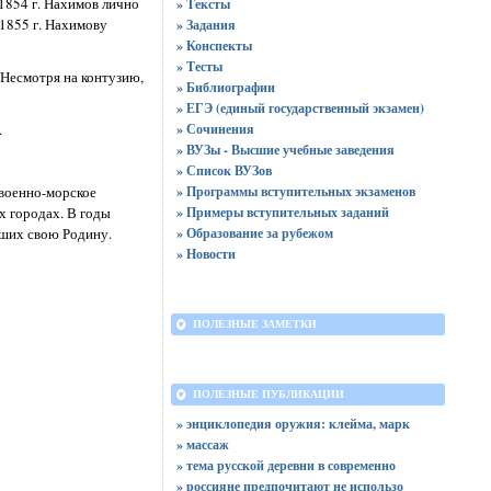
 1854 г. Нахимов лично
» Тексты
1855 г. Нахимову
» Задания
» Конспекты
» Тесты
 Несмотря на контузию,
» Библиографии
» ЕГЭ (единый государственный экзамен)
.
» Сочинения
» ВУЗы - Высшие учебные заведения
» Список ВУЗов
» Программы вступительных экзаменов
 военно-морское
» Примеры вступительных заданий
х городах. В годы
» Образование за рубежом
вших свою Родину.
» Новости
ПОЛЕЗНЫЕ ЗАМЕТКИ
ПОЛЕЗНЫЕ ПУБЛИКАЦИИ
» энциклопедия оружия: клейма, марк
» массаж
» тема русской деревни в современно
» россияне предпочитают не использо