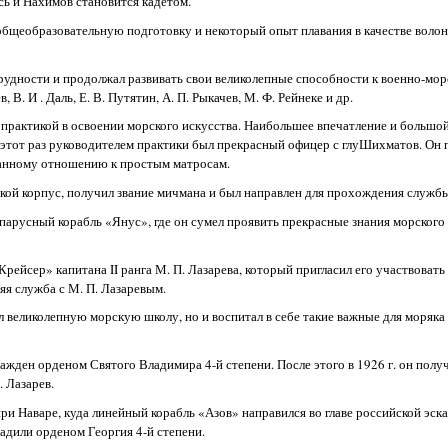
ось и Нахимов становится кадетом.
бщеобразовательную подготовку и некоторый опыт плавания в качестве волон
трудности и продолжал развивать свои великолепные способности к военно-мо
. И . Даль, Е. В. Путятин, А. П. Рыкачев, М. Ф. Рейнеке и др.
практикой в освоении морского искусства. Наибольшее впечатление и большой
на этот раз руководителем практики был прекрасный офицер с глуШихматов. Он
манному отношению к простым матросам.
кой корпус, получил звание мичмана и был направлен для прохождения службы
 парусный корабль «Янус», где он сумел проявить прекрасные знания морского
ейсер» капитана II ранга М. П. Лазарева, который пригласил его участвовать
няя служба с М. П. Лазаревым.
великолепную морскую школу, но и воспитал в себе такие важные для моряка к
ажден орденом Святого Владимира 4-й степени. После этого в 1926 г. он полу
 Лазарев.
и Наваре, куда линейный корабль «Азов» направился во главе российской эск
адили орденом Георгия 4-й степени.