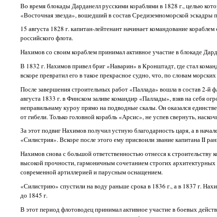
Во время блокады Дарданелл русскими кораблями в 1828 г., целью кот
«Восточная звезда», вошедший в состав Средиземноморской эскадры п
15 августа 1828 г. капитан-лейтенант начинает командование кораблем
российского флота.
Нахимов со своим кораблем принимал активное участие в блокаде Дарда
В 1832 г. Нахимов привел бриг «Наварин» в Кронштадт, где стал кома
вскоре превратил его в такое прекрасное судно, что, по словам морск
После завершения строительных работ «Паллада» вошла в состав 2-й фл
августа 1833 г. в Финском заливе командир «Паллады», взяв на себя ог
неправильнаму куроу прямо на подводные скалы. Он оказался единствен
от гибели. Только головной корабль «Арсис», не успев свернуть, наскоч
За этот подвиг Нахимов получил устную благодарность царя, а в начал
«Силистрия». Вскоре после этого ему присвоили звание капитана II ран
Нахимов снова с большой ответственностью отнесся к строительству к
высокой прочности, гармоничным сочетанием строгих архитектурных 
современной артиллерией и парусным оснащением.
«Силистрию» спустили на воду раньше срока в 1836 г., а в 1837 г. На
до 1845 г.
В этот период флотоводец принимал активное участие в боевых действ