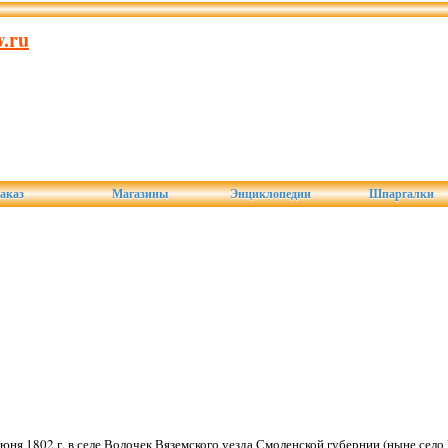
.ru
аказ
Магазины
Энциклопедии
Шпаргалки
юня 1802 г. в селе Волочек Вяземского уезда Смоленской губернии (ныне село