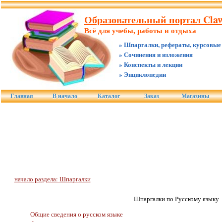
Образовательный портал Claw
Всё для учебы, работы и отдыха
» Шпаргалки, рефераты, курсовые
» Сочинения и изложения
» Конспекты и лекции
» Энциклопедии
Главная
В начало
Каталог
Заказ
Магазины
начало раздела: Шпаргалки
Шпаргалки по Русскому языку
Общие сведения о русском языке