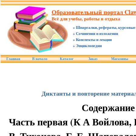
Образовательный портал Claw
Всё для учебы, работы и отдыха
» Шпаргалки, рефераты, курсовые
» Сочинения и изложения
» Конспекты и лекции
» Энциклопедии
Главная
В начало
Каталог
Заказ
Магазины
Диктанты и повторение материал
Содержание
Часть первая (К А Войлова, 
В. Тихонова, Г. Е. Шаповало