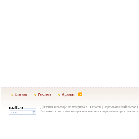
Главная
Реклама
Архивы
Диктанты и повторение материала 5-11 классы | Образовательный портал C
Разрешается частичное копирование контента в виде анонса при условии р