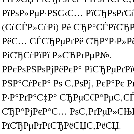
РїРѕР»РµР·РЅС‹С… РїСЂРѕРґСѓ
(СѓСЃР»СѓРі) Рё СЂР°СЃРїСЂ
РёС… СЃСЂРµРґРё СЂР°Р·Р»
РіСЂСѓРїРї Р»СЋРґРµР№.
Р­РєРѕРЅРѕРјРёРєР° РїСЂРµРґ
РЅР°СѓРєР° Рѕ С‚РѕРј, РєР°Рє
Р·Р°РґР°С‡Р° СЂРµС€Р°РµС‚С
СЂР°РјРєР°С… РѕС‚РґРµР»СЊР
РїСЂРµРґРїСЂРёСЏС‚РёСЏ.