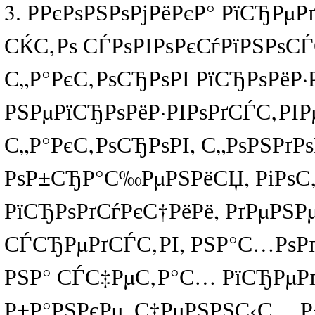
3. Р­РєРѕРЅРѕРјРёРєР° РїСЂРµ
СЌС‚Рѕ СЃРѕРІРѕРєСѓРїРЅРѕС
С„Р°РєС‚РѕСЂРѕРІ РїСЂРѕРёР·Р
РЅРµРїСЂРѕРёР·РІРѕРґСЃС‚РІ
С„Р°РєС‚РѕСЂРѕРІ, С„РѕРЅРґРѕ
РѕР±СЂР°С‰РµРЅРёСЏ, РіРѕС
РїСЂРѕРґСѓРєС†РёРё, РґРµРЅ
СЃСЂРµРґСЃС‚РІ, РЅР°С…Р
РЅР° СЃС‡РµС‚Р°С… РїСЂРµР
Р±Р°РЅРєРµ, С†РµРЅРЅС‹С… Р±