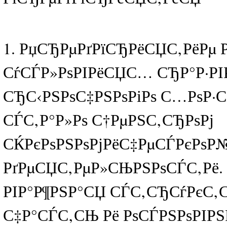
1. РџСЂРµРґРїСЂРёСЏС‚РёРµ Р
СѓСЃР»РѕРІРёСЏС… СЂР°Р·РІ
СЂС‹РЅРѕС‡РЅРѕРіРѕ С…РѕР·
СЃС‚Р°Р»Рѕ С†РµРЅС‚СЂРѕРј
СЌРєРѕРЅРѕРјРёС‡РµСЃРєРѕР
РґРµСЏС‚РµР»СЊРЅРѕСЃС‚Рё. Р
РІР°Р¶РЅР°СЏ СЃС‚СЂСѓРєС‚
С‡Р°СЃС‚СЊ Рё РѕСЃРЅРѕРІРЅР