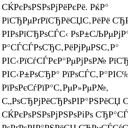
СЌРєРѕРЅРѕРјРёРєРё. РќР°
РїСЂРµРґРїСЂРёСЏС‚РёРё С
РІРѕРїСЂРѕСЃС‹ РѕР±СЉРµРјР°
Р°СЃСЃРѕСЂС‚РёРјРµРЅС‚Р°
РІС‹РїСѓСЃРєР°РµРјРѕР№ РїСЂ
РІС‹Р±РѕСЂР° РїРѕСЃС‚Р°РІС‰
РїРѕРєСѓРїР°С‚РµР»РµР№,
С„РѕСЂРјРёСЂРѕРІР°РЅРёСЏ С
СЌРєРѕРЅРѕРјРЅРѕРіРѕ СЂР°
РѕРґРѕРІР°РЅРёСЏ СЂРµСЃСѓС