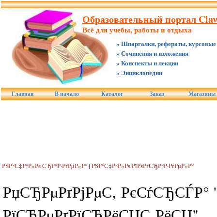
Образовательный портал Claw
Всё для учебы, работы и отдыха
» Шпаргалки, рефераты, курсовые
» Сочинения и изложения
» Конспекты и лекции
» Энциклопедии
Главная
В начало
Каталог
Заказ
Магазины
РЅР°С‡Р°Р»Рѕ СЂР°Р·РґРµР»Р°
|
РЅР°С‡Р°Р»Рѕ РїРѕРґСЂР°Р·РґРµР»Р°
РџСЂРµРґРјРµС‚ РєСѓСЂСЃР° "
РїСЂРµРґРїСЂРёСЏС‚РёСЏ"