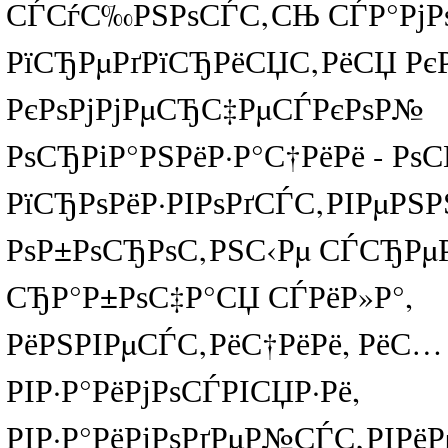
СЃСѓС‰РЅРѕСЃС‚СЊ СЃР°РјРѕ
РїСЂРµРґРїСЂРёСЏС‚РёСЏ Рє
РєРѕРјРјРµСЂС‡РµСЃРєРѕР№
РѕСЂРіР°РЅРёР·Р°С†РёРё - Рѕ
РїСЂРѕРёР·РІРѕРґСЃС‚РІРµРЅР
РѕР±РѕСЂРѕС‚РЅС‹Рµ СЃСЂРµР
СЂР°Р±РѕС‡Р°СЏ СЃРёР»Р°,
РёРЅРІРµСЃС‚РёС†РёРё, РёС…
РІР·Р°РёРјРѕСЃРІСЏР·Рё,
РІР·Р°РёРјРѕРґРµР№СЃС‚РІРёРµ