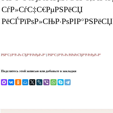
СѓР»СѓС‡С€РµРЅРёСЏ
РёСЃРїРѕР»СЊР·РѕРІР°РЅРёСЏ
РЅР°С‡Р°Р»Рѕ СЂР°Р·РґРµР»Р°
|
РЅР°С‡Р°Р»Рѕ РїРѕРґСЂР°Р·РґРµР»Р°
Поделитесь этой записью или добавьте в закладки