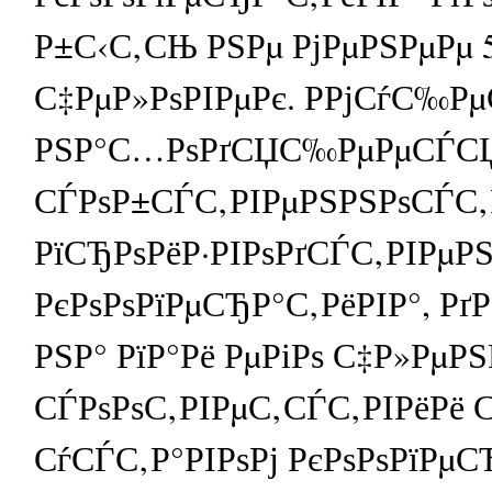
Р±С‹С‚СЊ РЅРµ РјРµРЅРµРµ 
С‡РµР»РѕРІРµРє. РРјСѓС‰Рµ
РЅР°С…РѕРґСЏС‰РµРµСЃСЏ
СЃРѕР±СЃС‚РІРµРЅРЅРѕСЃС‚
РїСЂРѕРёР·РІРѕРґСЃС‚РІРµРЅ
РєРѕРѕРїРµСЂР°С‚РёРІР°, Р
РЅР° РїР°Рё РµРіРѕ С‡Р»РµРЅ
СЃРѕРѕС‚РІРµС‚СЃС‚РІРёРё 
СѓСЃС‚Р°РІРѕРј РєРѕРѕРїРµС