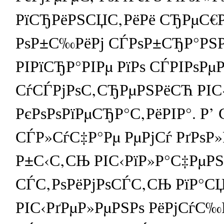
РїСЂРёРЅСЏС‚РёРё СЂРµС€
РѕР±С‰РёРј СЃРѕР±СЂР°РЅР
РІРїСЂР°РІРµ РїРѕ СЃРІРѕРµР
СѓСЃРјРѕС‚СЂРµРЅРёСЋ РІС
РєРѕРѕРїРµСЂР°С‚РёРІР°. Р’ 
СЃР»СѓС‡Р°Рµ РµРјСѓ РґРѕР»
Р±С‹С‚СЊ РІС‹РїР»Р°С‡РµРЅ
СЃС‚РѕРёРјРѕСЃС‚СЊ РїР°СЏ
РІС‹РґРµР»РµРЅРѕ РёРјСѓС‰