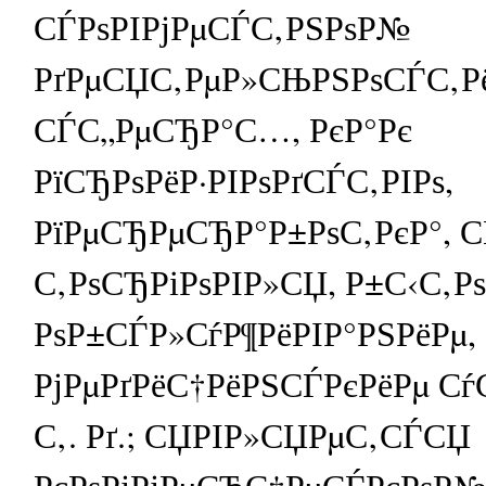
СЃРѕРІРјРµСЃС‚РЅРѕР№
РґРµСЏС‚РµР»СЊРЅРѕСЃС‚Рё
СЃС„РµСЂР°С…, РєР°Рє
РїСЂРѕРёР·РІРѕРґСЃС‚РІРѕ,
РїРµСЂРµСЂР°Р±РѕС‚РєР°, С
С‚РѕСЂРіРѕРІР»СЏ, Р±С‹С‚Рѕ
РѕР±СЃР»СѓР¶РёРІР°РЅРёРµ,
РјРµРґРёС†РёРЅСЃРєРёРµ Сѓ
С‚. Рґ.; СЏРІР»СЏРµС‚СЃСЏ