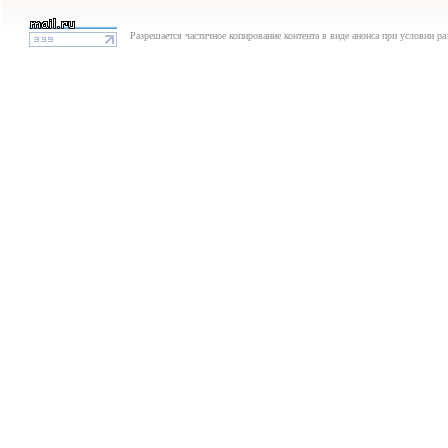
Разрешается частичное копирование контента в виде анонса при условии р