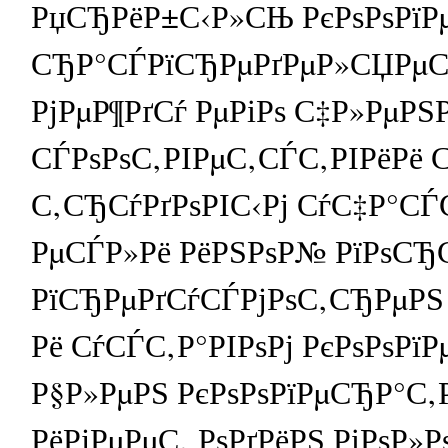
РџСЂРёР±С‹Р»СЊ РєРѕРѕРїР
СЂР°СЃРїСЂРµРґРµР»СЏРµ
РјРµР¶РґСѓ РµРіРѕ С‡Р»РµРЅР
СЃРѕРѕС‚РІРµС‚СЃС‚РІРёРё 
С‚СЂСѓРґРѕРІС‹Рј СѓС‡Р°СЃС
РµСЃР»Рё РёРЅРѕР№ РїРѕСЂ
РїСЂРµРґСѓСЃРјРѕС‚СЂРµРЅ 
Рё СѓСЃС‚Р°РІРѕРј РєРѕРѕРїР
Р§Р»РµРЅ РєРѕРѕРїРµСЂР°С‚
РёРјРµРµС‚ РѕРґРёРЅ РіРѕР»