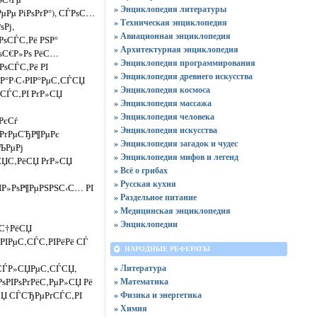
» Энциклопедия литературы
µРµ РіРѕРґР°), СЃРѕС…
» Техническая энциклопедия
Рј,
» Авиационная энциклопедия
РѕСЃС‚Рё РЅР°
» Архитектурная энциклопедия
РѕС€Р»Рѕ РёС…
» Энциклопедия программирования
РѕСЃС‚Рё РІ
» Энциклопедия древнего искусства
ЅР°Р·С‹РІР°РµС‚СЃСЏ
» Энциклопедия космоса
СЃС‚РІ РґР»СЏ
» Энциклопедия массажа
» Энциклопедия человека
РєСѓ
» Энциклопедия искусства
·РґРµСЂР¶РµРє
» Энциклопедия загадок и чудес
ЉРµРј
» Энциклопедия мифов и легенд
ёСЏС‚РёСЏ РґР»СЏ
» Всё о грибах
» Русская кухня
ІР»РѕР¶РµРЅРЅС‹С… РІ
» Раздельное питание
» Медицинская энциклопедия
» Энциклопедии
°С†РёСЏ
‚РІРµС‚СЃС‚РІРёРё СЃ
НАРОДНЫЕ РЕФЕРАТЫ
РёСЃР»СЏРµС‚СЃСЏ,
» Литература
ѕРІРѕРґРёС‚РµР»СЏ Рё
» Математика
ёСЏ СЃСЂРµРґСЃС‚РІ
» Физика и энергетика
» Химия