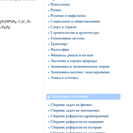
» Психология
» Разное
» Религия и мифология
РѕРІРЅРµ, С‡С‚Рѕ
» Социология и обществознание
Р»РµРµ
» Спорт и туризм
» Строительство и архитектура
» Таможенная система
» Транспорт
» Философия
» Финансы, деньги и налоги
» Экология и охрана природы
» Экономика и экономическая теория
» Экономико-математ. моделирование
» Этика и эстетика
ПОЛЕЗНЫЕ СБОРНИКИ
» Сборник задач по физике
» Сборник задач по математике
» Сборник рефератов здравохранение
» Сборник рефератов по медицине
» Сборник рефератов по истории
» Сборник рефератов по экономике