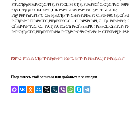
РїРµСЂРµРІРѕРѕСЂСѓР¶РµРЅРёСЏ Рё СЂРµРєРѕРЅСЃС‚СЂСѓРєС†РёРё Р
вЂў СѓРјРµРЅСЊС€РёС‚СЊ РЅР°Р»РѕРі РЅР° РїСЂРёР±С‹Р»СЊ;
вЂў РёР·Р±РµР¶Р°С‚СЊ РјРѕСЂР°Р»СЊРЅРѕРіРѕ Рё С„РёР·РёС‡РµСЃРє
РїСЂРѕРёР·РІРѕРґСЃС‚РІРµРЅРЅС‹С… С„РѕРЅРґРѕРІ, С‚. Рµ. РїРѕРґРґ
СЃРѕР·РґР°РµС‚ С…РѕСЂРѕС€СѓСЋ РѕСЃРЅРѕРІСѓ РґР»СЏ СѓРІРµР»РёС
РєР°С‡РµСЃС‚РІРµРЅРЅРѕР№ РїСЂРѕРґСѓРєС†РёРё Рё СЃРЅРёР¶РµРЅР
РЅР°С‡Р°Р»Рѕ СЂР°Р·РґРµР»Р°
|
РЅР°С‡Р°Р»Рѕ РїРѕРґСЂР°Р·РґРµР»Р°
Поделитесь этой записью или добавьте в закладки