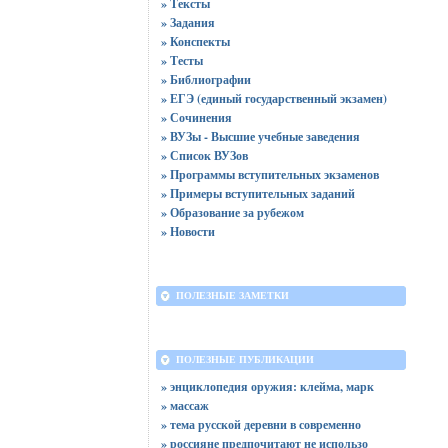
» Тексты
» Задания
» Конспекты
» Тесты
» Библиографии
» ЕГЭ (единый государственный экзамен)
» Сочинения
» ВУЗы - Высшие учебные заведения
» Список ВУЗов
» Программы вступительных экзаменов
» Примеры вступительных заданий
» Образование за рубежом
» Новости
ПОЛЕЗНЫЕ ЗАМЕТКИ
ПОЛЕЗНЫЕ ПУБЛИКАЦИИ
» энциклопедия оружия: клейма, марк
» массаж
» тема русской деревни в современно
» россияне предпочитают не использо