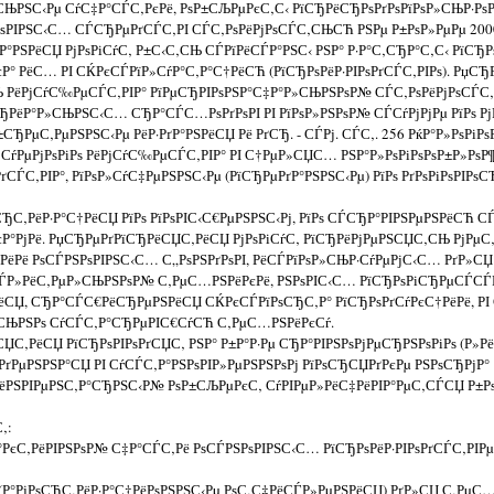
Р»СЊРЅС‹Рµ СѓС‡Р°СЃС‚РєРё, РѕР±СЉРµРєС‚С‹ РїСЂРёСЂРѕРґРѕРїРѕР»СЊР·Рѕ
ЅРѕРІРЅС‹С… СЃСЂРµРґСЃС‚РІ СЃС‚РѕРёРјРѕСЃС‚СЊСЋ РЅРµ Р±РѕР»РµРµ 2000
Р°РЅРёСЏ РјРѕРіСѓС‚ Р±С‹С‚СЊ СЃРїРёСЃР°РЅС‹ РЅР° Р·Р°С‚СЂР°С‚С‹ РїСЂРѕ
єР° РёС… РІ СЌРєСЃРїР»СѓР°С‚Р°С†РёСЋ (РїСЂРѕРёР·РІРѕРґСЃС‚РІРѕ). РџСЂ
Њ РёРјСѓС‰РµСЃС‚РІР° РїРµСЂРІРѕРЅР°С‡Р°Р»СЊРЅРѕР№ СЃС‚РѕРёРјРѕСЃС‚
РёР°Р»СЊРЅС‹С… СЂР°СЃС…РѕРґРѕРІ РІ РїРѕР»РЅРѕР№ СЃСѓРјРјРµ РїРѕ РјР
СЂРµС‚РµРЅРЅС‹Рµ РёР·РґР°РЅРёСЏ Рё РґСЂ. - СЃРј. СЃС‚. 256 РќР°Р»РѕРіРѕР
ёСЂСѓРµРјРѕРіРѕ РёРјСѓС‰РµСЃС‚РІР° РІ С†РµР»СЏС… РЅР°Р»РѕРіРѕРѕР±Р»Рѕ
‚РІР°, РїРѕР»СѓС‡РµРЅРЅС‹Рµ (РїСЂРµРґР°РЅРЅС‹Рµ) РїРѕ РґРѕРіРѕРІРѕСЂ
СЂС‚РёР·Р°С†РёСЏ РїРѕ РїРѕРІС‹С€РµРЅРЅС‹Рј, РїРѕ СЃСЂР°РІРЅРµРЅРёСЋ С
Р°РјРё. РџСЂРµРґРїСЂРёСЏС‚РёСЏ РјРѕРіСѓС‚ РїСЂРёРјРµРЅСЏС‚СЊ РјРµС‚
РёРё РѕСЃРЅРѕРІРЅС‹С… С„РѕРЅРґРѕРІ, РёСЃРїРѕР»СЊР·СѓРµРјС‹С… РґР»СЏ
СЃР»РёС‚РµР»СЊРЅРѕР№ С‚РµС…РЅРёРєРё, РЅРѕРІС‹С… РїСЂРѕРіСЂРµСЃСЃР
РЅРёСЏ, СЂР°СЃС€РёСЂРµРЅРёСЏ СЌРєСЃРїРѕСЂС‚Р° РїСЂРѕРґСѓРєС†РёРё, Р
Р»СЊРЅРѕ СѓСЃС‚Р°СЂРµРІС€СѓСЋ С‚РµС…РЅРёРєСѓ.
‚РёСЏ РїСЂРѕРІРѕРґСЏС‚ РЅР° Р±Р°Р·Рµ СЂР°РІРЅРѕРјРµСЂРЅРѕРіРѕ (Р»Р
¶РґРµРЅРЅР°СЏ РІ СѓСЃС‚Р°РЅРѕРІР»РµРЅРЅРѕРј РїРѕСЂСЏРґРєРµ РЅРѕСЂРјР°
ёРЅРІРµРЅС‚Р°СЂРЅС‹Р№ РѕР±СЉРµРєС‚ СѓРІРµР»РёС‡РёРІР°РµС‚СЃСЏ Р±РѕР
‚:
РєС‚РёРІРЅРѕР№ С‡Р°СЃС‚Рё РѕСЃРЅРѕРІРЅС‹С… РїСЂРѕРёР·РІРѕРґСЃС‚РІ
 (Р°РјРѕСЂС‚РёР·Р°С†РёРѕРЅРЅС‹Рµ РѕС‚С‡РёСЃР»РµРЅРёСЏ) РґР»СЏ С‚РµС