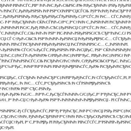
ѕРёР·РІРѕРґСЃС‚РІР° РґР»РёС‚РµР»СЊРЅС‹Р№ РїРµСЂРёРѕРґ (РЅРµ РјРµРЅР
їРѕСЃС‚РµРїРµРЅРЅРѕ РёР·РЅР°С€РёРІР°СЏСЃСЊ. РўР°РєРёРј РѕР±СЂР°Р·Рѕ
ЃС‚РµРїРµРЅРЅРѕРµ РїРµСЂРµРЅРµСЃРµРЅРёРµ С‡Р°СЃС‚Рё РёС… СЃС‚РѕРёРј
С‹ Р·Р° РїРµСЂРёРѕРґ СЌРєСЃРїР»СѓР°С‚Р°С†РёРё С„РѕРЅРґРѕРІ РїСЂРѕРёР·
„РѕРЅРґРѕРІ РїСѓС‚РµРј РІРєР»СЋС‡РµРЅРёСЏ С‡Р°СЃС‚Рё РёС… СЃС‚РѕРёРј
ЃС‚РѕРёРјРѕСЃС‚СЊ) РёР»Рё РЅР° РІС‹РїРѕР»РЅРµРЅРЅСѓСЋ СЂР°Р±РѕС‚Сѓ Р
ЃСЏ СЃ С†РµР»СЊСЋ РЅР°РєРѕРїР»РµРЅРёСЏ РґРµРЅРµР¶РЅС‹С… СЃСЂРµРґ
ѕРіРѕ РІРѕСЃРїСЂРѕРёР·РІРµРґРµРЅРёСЏ РѕСЃРЅРѕРІРЅС‹С… С„РѕРЅРґРѕРІ.
ЃР»РµРЅРёР№ СЃСѓС‰РµСЃС‚РІРµРЅРЅРѕ РІР»РёСЏРµС‚ РЅР° СЌРєРѕРЅРѕРјРё
СЏ РѕС‚С‡РёСЃР»РµРЅРёР№ СѓРІРµР»РёС‡РёРІР°РµС‚ РІРµР»РёС‡РёРЅСѓ РёР
СЃРїРѕСЃРѕР±РЅРѕСЃС‚СЊ РїСЂРѕРґСѓРєС†РёРё, СѓРјРµРЅСЊС€Р°РµС‚ РѕР±С
СЂР°С‰Р°РµС‚ РґРёР°РїР°Р·РѕРЅ РІРѕР·РјРѕР¶РЅРѕСЃС‚РµР№ РїСЂРµРґРїСЂР
РЅСЏРµС‚ СЃСЂРѕРє РѕР±РѕСЂР°С‡РёРІР°РµРјРѕСЃС‚Рё СЃСЂРµРґСЃС‚РІ, Р
ѕ РІРµРґРµС‚ Рє РёС… СЃС‚Р°СЂРµРЅРёСЋ Рё СЃРЅРёР¶РµРЅРёСЋ
Р·РёС†РёР№ РЅР° СЂС‹РЅРєРµ.
 С†РµР»РµР№ Р±СѓС…РіР°Р»С‚РµСЂСЃРєРѕРіРѕ СѓС‡РµС‚Р° Р°РјРѕСЂС‚РёР·Р
/01, Р° РґР»СЏ С†РµР»РµР№ РЅР°Р»РѕРіРѕРѕР±Р»РѕР¶РµРЅРёСЏ - РІ СЃРѕРѕС
РЅРѕРІРЅС‹Рј СЃСЂРµРґСЃС‚РІР°Рј Р°РјРѕСЂС‚РёР·Р°С†РёСЏ РЅРµ РЅР°С‡
С‚СЂСѓРєС†РёРё, РјРѕРґРµСЂРЅРёР·Р°С†РёРё РїРѕ СЂРµС€РµРЅРёСЋ СЂСѓРєР
СЃСЏС†РµРІ, Р° С‚Р°РєР¶Рµ РІ РїРµСЂРёРѕРґ РІРѕСЃСЃС‚Р°РЅРѕРІР»РµРЅР
ЏС†РµРІ.