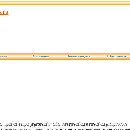
.ru
аказ
Магазины
Энциклопедии
Шпаргалки
ѕС†РµСЃСЃ РїРµСЂРµРЅРѕСЃР° СЃС‚РѕРёРјРѕСЃС‚Рё РїРѕСЃС‚РµРїРµРЅРЅРѕ
І РЅР° РёР·РіРѕС‚РѕРІР»РµРЅРЅСѓСЋ РїСЂРѕРґСѓРєС†РёСЋ. РћСЃРЅРѕРІР